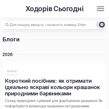
Перейти
Ходорів Сьогодні
до
вмісту
Блоги
2026
Блоги
Короткий посібник: як отримати
ідеально яскраві кольори крашанок
природними барвниками
Склад природних сумішей для фарбування крашанок Як
пофарбувати великодні крашанки натуральними