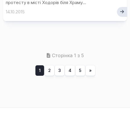
протесту в місті Ходорів біля Храму...
14.10.2015
Сторінка 1 з 5
1
2
3
4
5
»