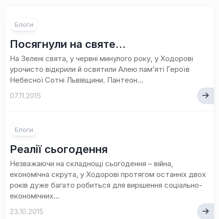
Блоги
Посягнули на святе…
На Зелені свята, у червні минулого року, у Ходорові
урочисто відкрили й освятили Алею пам’яті Героїв
Небесної Сотні Львівщини. Пантеон...
07.11.2015
1
Блоги
коментар
Реалії сьогодення
Незважаючи на складнощі сьогодення – війна,
економічна скрута, у Ходорові протягом останніх двох
років дуже багато робиться для вирішення соціально-
економічних...
23.10.2015