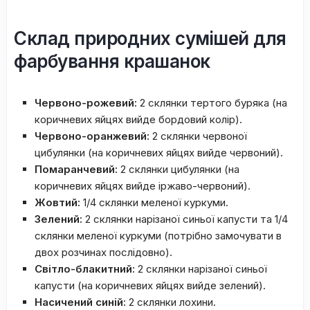
Склад природних сумішей для
фарбування крашанок
Червоно-рожевий:
2 склянки тертого буряка (на
коричневих яйцях вийде бордовий колір).
Червоно-оранжевий:
2 склянки червоної
цибулянки (на коричневих яйцях вийде червоний).
Помаранчевий:
2 склянки цибулянки (на
коричневих яйцях вийде іржаво-червоний).
Жовтий:
1/4 склянки меленої куркуми.
Зелений:
2 склянки нарізаної синьої капусти та 1/4
склянки меленої куркуми (потрібно замочувати в
двох розчинах послідовно).
Світло-блакитний:
2 склянки нарізаної синьої
капусти (на коричневих яйцях вийде зелений).
Насичений синій:
2 склянки лохини.