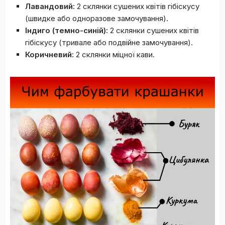
Лавандовий:
2 склянки сушених квітів гібіскусу
(швидке або одноразове замочування).
Індиго (темно-синій):
2 склянки сушених квітів
гібіскусу (тривале або подвійне замочування).
Коричневий:
2 склянки міцної кави.