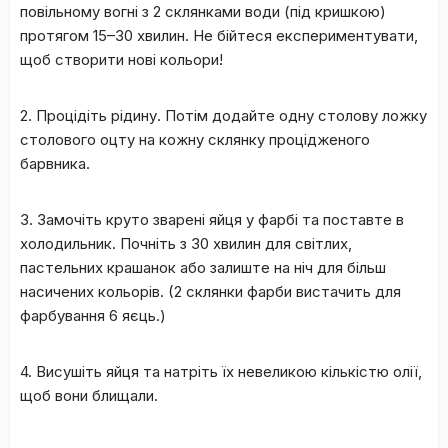
повільному вогні з 2 склянками води (під кришкою)
протягом 15–30 хвилин. Не бійтеся експериментувати,
щоб створити нові кольори!
2. Процідіть рідину. Потім додайте одну столову ложку
столового оцту на кожну склянку процідженого
барвника.
3. Замочіть круто зварені яйця у фарбі та поставте в
холодильник. Почніть з 30 хвилин для світлих,
пастельних крашанок або залиште на ніч для більш
насичених кольорів. (2 склянки фарби вистачить для
фарбування 6 яєць.)
4. Висушіть яйця та натріть їх невеликою кількістю олії,
щоб вони блищали.