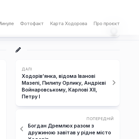
инуле
Фотофакт
Карта Ходорова
Про проєкт
ДАЛІ
Ходорів’янка, відома Іванові
Мазепі, Пилипу Орлику, Андрієві
Войнаровському, Карлові ХІІ,
Петру І
ПОПЕРЕДНІЙ
Богдан Дремлюх разом з
дружиною завітав у рідне місто