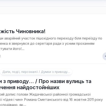
жість Чиновника!
и аварійний участок пішохідного переходу біля переїзду по
енка я звернувся до серетаря ради з усним проханням
тувати його!...
1
Дати, події, персоналії / Думки з приводу…
 з приводу… / Про назви вулиць та
ачення найдостойніших
ий допис голови Жидачівської районної громадської
ції «Ідея і чин» Романа Сметанського від 16 жовтня 2011 року
сподівано, як...