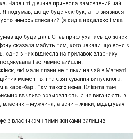
вка. Нарешті дівчина принесла замовлений чай.
 Я подумав, що це буде чек-бук, а то виявився
густо чимось списаний (я сидів недалеко і мав
 думав що буде далі. Став прислухатись до жінок.
фону сказала мабуть тим, кого чекали, що вони з
ь, одна з них віднесла на прилавок власнику
 подякувала і всі чемно вийшли.
нок, які мали плани не тільки на чай в Магнаті,
аційних моментів, і на святкування випускного.
 в кафе-барі. Там такого нема! Клієнта там
риємно ввічливо розмовляють, а не виганяють із
 власник – мужчина, а вони – жінки, відвідувачі
кафе з власником і тими жінками залишив