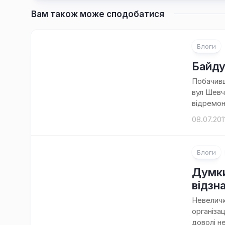
Вам також може сподобатися
Блоги
2
коментарі
Байду
Побачивш
вул Шевч
відремон
08.07.201
Блоги
Думки
відзн
Невеличк
організа
доволі не