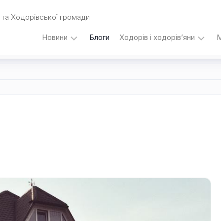
та Ходорівської громади
Новини
Блоги
Ходорів і ходорів’яни
М
Вибори
…
під
кутом
зору
Любомира
Калинця
Дати,
події,
персоналії
/
Думки
з
приводу…
Уродженці