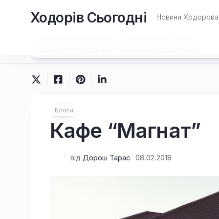
Перейти
Ходорів Сьогодні
до
Новини Ходорова 
вмісту
Блоги
Кафе “Магнат”
від
Дорош Тарас
08.02.2018