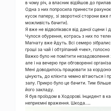
в чому річ, а власник відійшов до прила
Одна з них попросила принести рахунок.
кусок паперу, зі зворотної сторони вже 
можливість бачити).
Я вже не відволікався від даної сцени і
Чулося обурення, котрась з них по теле
Магнату вже йдуть. Всі семеро зібралис
гроші за чай і обтріпаний «чек», голосно
Важко було не помітити незадоволення жі
але і на вечерю при обговоренні організ
Мені доводилось працювати за кордоном
цінують, до клієнта чемно вітаються і п
залу. Прикро було це бачити. Тим більше,
його закладу.
Я був проїздом в Ходорові. Інцидент в 
неприємні враження. Шкода…..