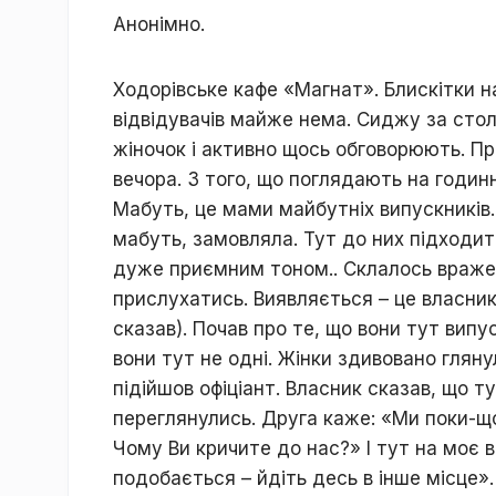
Анонімно.
Ходорівське кафе «Магнат». Блискітки на 
відвідувачів майже нема. Сиджу за сто
жіночок і активно щось обговорюють. Пр
вечора. З того, що поглядають на годинн
Мабуть, це мами майбутніх випускників.
мабуть, замовляла. Тут до них підходить
дуже приємним тоном.. Склалось враженн
прислухатись. Виявляється – це власник
сказав). Почав про те, що вони тут випу
вони тут не одні. Жінки здивовано гляну
підійшов офіціант. Власник сказав, що т
переглянулись. Друга каже: «Ми поки-що
Чому Ви кричите до нас?» І тут на моє 
подобається – йдіть десь в інше місце»