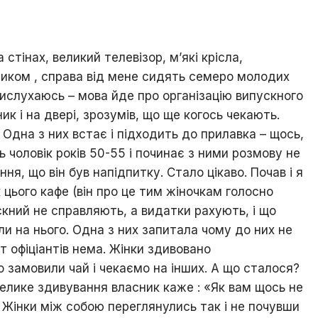
і
знай
свій
стінах, великий телевізор, м’які крісла,
рідний
край
ликом , справа від мене сидять семеро молодих
ислухаюсь – мова йде про організацію випускного
Ходорів’яни
в
ик і на двері, зрозумів, що ще когось чекають.
світах
 Одна з них встає і підходить до прилавка – щось,
 чоловік років 50-55 і починає з ними розмову не
я, що він був напідпитку. Стало цікаво. Почав і я
 цього кафе (він про це тим жіночкам голосно
скний не справляють, а видатки рахують, і що
ли на нього. Одна з них запитала чому до них не
ут офіціантів нема. Жінки здивовано
 замовили чай і чекаємо на інших. А що сталося?
велике здивування власник каже : «Як вам щось не
. Жінки між собою переглянулись так і не почувши