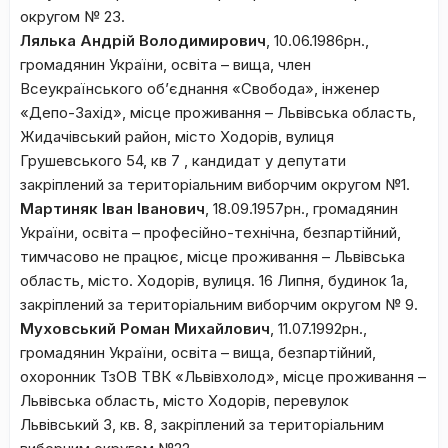
округом № 23.
Лялька Андрій Володимирович
, 10.06.1986рн.,
громадянин України, освіта – вища, член
Всеукраїнського об’єднання «Свобода», інженер
«Депо-Захід», місце проживання – Львівська область,
Жидачівський район, місто Ходорів, вулиця
Грушевського 54, кв 7 , кандидат у депутати
закріплений за територіальним виборчим округом №1.
Мартиняк Іван Іванович
, 18.09.1957рн., громадянин
України, освіта – професійно-технічна, безпартійний,
тимчасово не працює, місце проживання – Львівська
область, місто. Ходорів, вулиця. 16 Липня, будинок 1а,
закріплений за територіальним виборчим округом № 9.
Муховський Роман Михайлович
, 11.07.1992рн.,
громадянин України, освіта – вища, безпартійний,
охоронник ТзОВ ТВК «Львівхолод», місце проживання –
Львівська область, місто Ходорів, перевулок
Львівський З, кв. 8, закріплений за територіальним