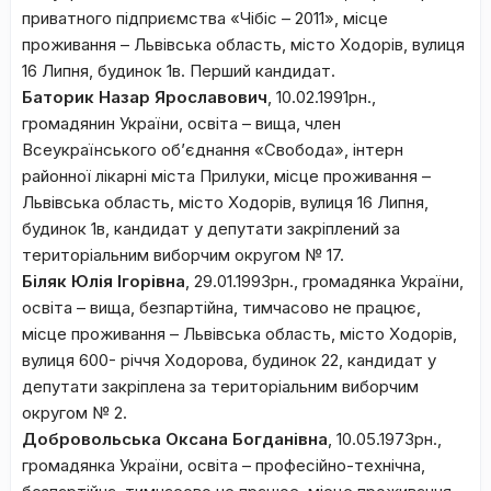
приватного підприємства «Чібіс – 2011», місце
проживання – Львівська область, місто Ходорів, вулиця
16 Липня, будинок 1в. Перший кандидат.
Баторик Назар Ярославович
, 10.02.1991рн.,
громадянин України, освіта – вища, член
Всеукраїнського об’єднання «Свобода», інтерн
районної лікарні міста Прилуки, місце проживання –
Львівська область, місто Ходорів, вулиця 16 Липня,
будинок 1в, кандидат у депутати закріплений за
територіальним виборчим округом № 17.
Біляк Юлія Ігорівна
, 29.01.1993рн., громадянка України,
освіта – вища, безпартійна, тимчасово не працює,
місце проживання – Львівська область, місто Ходорів,
вулиця 600- річчя Ходорова, будинок 22, кандидат у
депутати закріплена за територіальним виборчим
округом № 2.
Добровольська Оксана Богданівна
, 10.05.1973рн.,
громадянка України, освіта – професійно-технічна,