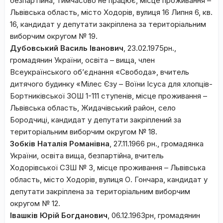
безпартійна, тимчасово не працює, місце проживання –
Львівська область, місто Ходорів, вулиця 16 Липня 6, кв.
16, кандидат у депутати закріплена за територіальним
виборчим округом № 19.
Дубовський Василь Іванович
, 23.02.1975рн.,
громадянин України, освіта – вища, член
Всеукраїнського об’єднання «Свобода», вчитель
дитячого будинку «Мілес Єзу – Воїни Ісуса для хлопців-
Бортниківської ЗОШ 1-111 ступенів, місце проживання –
Львівська область, Жидачівський район, село
Бородчиці, кандидат у депутати закріплений за
територіальним виборчим округом № 18.
Зобків Наталія Романівна
, 27.11.1966 рн., громадянка
України, освіта вища, безпартійна, вчитель
Ходорівської СЗШ № 3, місце проживання – Львівська
область, місто Ходорів, вулиця О. Гончара, кандидат у
депутати закріплена за територіальним виборчим
округом № 12.
Івашків Юрій Богданович
, 06.12.1963рн, громадянин