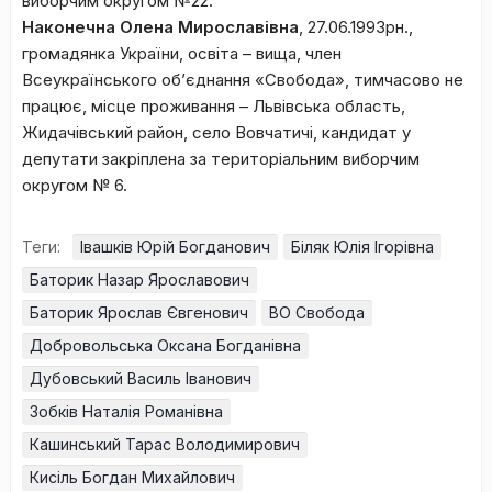
виборчим округом №22.
Наконечна Олена Мирославівна
, 27.06.1993рн.,
громадянка України, освіта – вища, член
Всеукраїнського об’єднання «Свобода», тимчасово не
працює, місце проживання – Львівська область,
Жидачівський район, село Вовчатичі, кандидат у
депутати закріплена за територіальним виборчим
округом № 6.
Теги:
Івашків Юрій Богданович
Біляк Юлія Ігорівна
Баторик Назар Ярославович
Баторик Ярослав Євгенович
ВО Свобода
Добровольська Оксана Богданівна
Дубовський Василь Іванович
Зобків Наталія Романівна
Кашинський Тарас Володимирович
Кисіль Богдан Михайлович