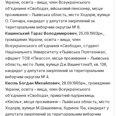
України, освіта – вища, член Всеукраїнського
об’єднання «Свобода», військовий пенсіонер, місце
проживання – Львівська область, місто Ходорів, вулиця
О. Гончара, кандидат у депутати закріплений за
територіальним виборчим округом № 8.
Кашинський Тарас Володимирович
, 25.09.1993рн.,
громадянин України, освіта – вища, член
Всеукраїнського об’єднання «Свобода», студент
Національного Університету «Львівська Політехніка»,
офіціант ТОВ «Пікассо», місце проживання – Львівська
область, місто Львів, вулиця Дж.Вашингтона11, кв. 138,
кандидат у депутати закріплений за територіальним
виборчим округом № 4.
Кисіль Богдан Михайлович
, 28.09.1965рн., громадянин
України, освіта – вища, член Всеукраїнського
об’єднання «Свобода», приватний підприємець
«Кисіль», місце проживання – Львівська область, місто
Ходорів, вулиця М.Шашкевича, будинок 15а, кандидат у
депутати закріплений за територіальним виборчим