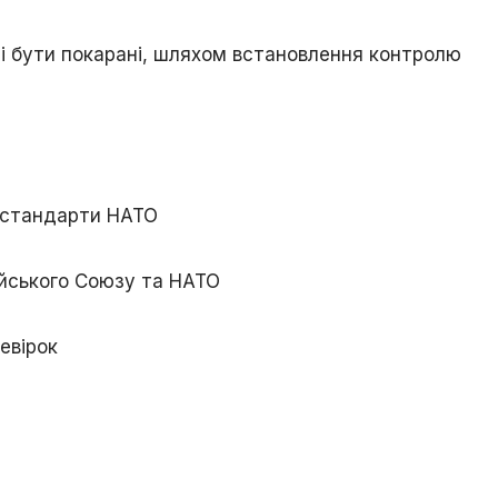
нні бути покарані, шляхом встановлення контролю
кі стандарти НАТО
йського Союзу та НАТО
евірок