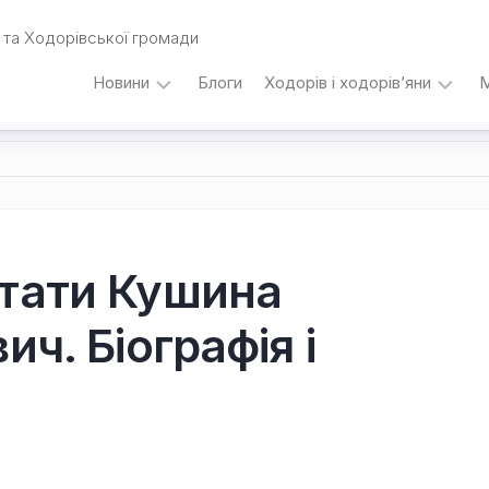
та Ходорівської громади
Новини
Блоги
Ходорів і ходорів’яни
М
Вибори
…
під
кутом
зору
Любомира
Калинця
утати Кушина
Дати,
ич. Біографія і
події,
персоналії
/
Думки
з
приводу…
Уродженці