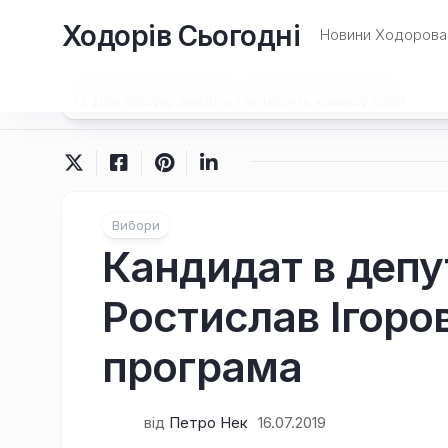
Перейти
Ходорів Сьогодні
до
Новини Ходорова 
вмісту
Вибори
Кандидат в деп
Ростислав Ігоров
програма
від
Петро Нек
16.07.2019