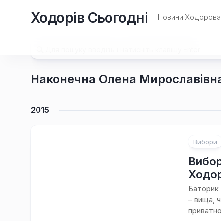
Перейти
Ходорів Сьогодні
до
Новини Ходорова 
вмісту
Наконечна Олена Мирославівн
2015
Вибори
1
коментар
Вибор
Ходор
Баторик 
– вища, 
приватног