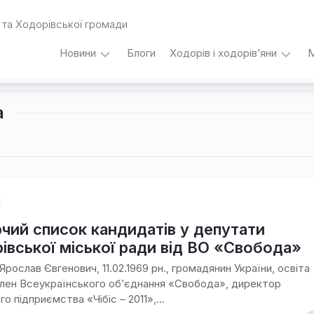
та Ходорівської громади
Новини
Блоги
Ходорів і ходорів’яни
М
Вибори
…
а
під
кутом
зору
Любомира
Калинця
Дати,
події,
персоналії
чий список кандидатів у депутати
/
івської міської ради від ВО «Свобода»
Думки
з
Ярослав Євгенович, 11.02.1969 рн., громадянин України, освіта
приводу…
член Всеукраїнського об’єднання «Свобода», директор
о підприємства «Чібіс – 2011»,...
Уродженці