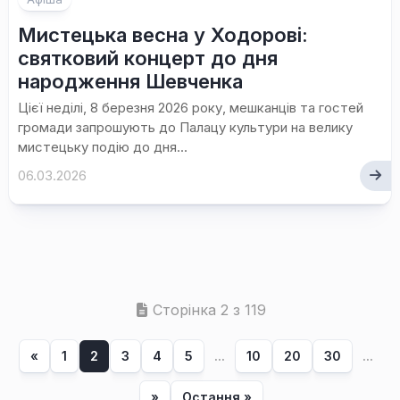
Мистецька весна у Ходорові:
святковий концерт до дня
народження Шевченка
Цієї неділі, 8 березня 2026 року, мешканців та гостей
громади запрошують до Палацу культури на велику
мистецьку подію до дня...
06.03.2026
Сторінка 2 з 119
«
1
2
3
4
5
...
10
20
30
...
»
Остання »