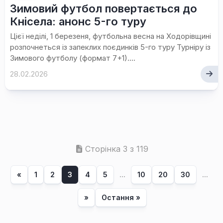
Зимовий футбол повертається до
Кнісела: анонс 5-го туру
Цієї неділі, 1 березеня, футбольна весна на Ходорівщині
розпочнеться із запеклих поєдинків 5-го туру Турніру із
Зимового футболу (формат 7+1)....
28.02.2026
Сторінка 3 з 119
«
1
2
3
4
5
...
10
20
30
...
»
Остання »