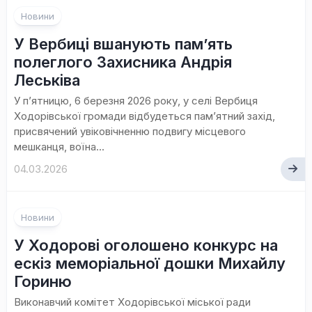
Новини
У Вербиці вшанують пам’ять
полеглого Захисника Андрія
Леськіва
У п’ятницю, 6 березня 2026 року, у селі Вербиця
Ходорівської громади відбудеться пам’ятний захід,
присвячений увіковічненню подвигу місцевого
мешканця, воїна...
04.03.2026
Новини
У Ходорові оголошено конкурс на
ескіз меморіальної дошки Михайлу
Гориню
Виконавчий комітет Ходорівської міської ради