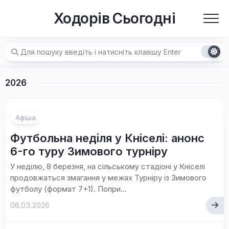
Перейти
Ходорів Сьогодні
до
вмісту
2026
Афіша
Футбольна неділя у Кніселі: анонс
6-го туру Зимового турніру
У неділю, 8 березня, на сільському стадіоні у Кніселі
продовжаться змагання у межах Турніру із Зимового
футболу (формат 7+1). Попри...
06.03.2026