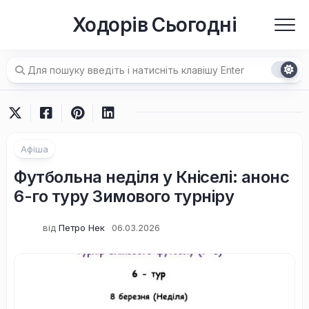
Перейти
Ходорів Сьогодні
до
вмісту
Афіша
Футбольна неділя у Кніселі: анонс
6-го туру Зимового турніру
від
Петро Нек
06.03.2026