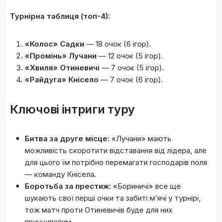
Турнірна таблиця (топ-4):
«Колос» Садки
— 18 очок (6 ігор).
«Промінь» Лучани
— 12 очок (5 ігор).
«Хвиля» Отиневичі
— 7 очок (5 ігор).
«Райдуга» Кнісело
— 7 очок (6 ігор).
Ключові інтриги туру
Битва за друге місце:
«Лучани» мають
можливість скоротити відставання від лідера, але
для цього їм потрібно перемагати господарів поля
— команду Кнісела.
Боротьба за престиж:
«Бориничі» все ще
шукають свої перші очки та забиті м’ячі у турнірі,
тож матч проти Отиневичів буде для них
принциповим.