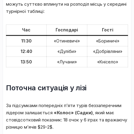
можуть суттєво вплинути на розподіл місць у середині
турнірної таблиці:
Час
Господарі
Гості
11:30
«Отиневичі»
«Бориничі»
12:40
«Дуліби»
«Добрівляни»
13:50
«Лучани»
«Кнісело»
Поточна ситуація у лізі
За підсумками попередніх п’яти турів беззаперечним
лідером залишається
«Колос» (Садки)
, який має
стовідсотковий показник: 18 очок у 6 іграх та вражаючу
різницю м’ячів $29-2$.