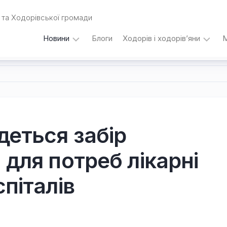
та Ходорівської громади
Новини
Блоги
Ходорів і ходорів’яни
М
Вибори
…
під
кутом
зору
Любомира
Калинця
деться забір
Дати,
 для потреб лікарні
події,
персоналії
/
спіталів
Думки
з
приводу…
Уродженці