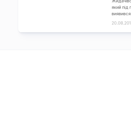
Жидачівс
який під
виявився
20.08.20