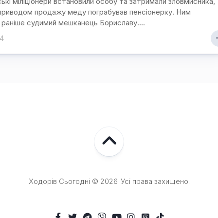
ькі міліціонери встановили особу та затримали зловмисника,
 приводом продажу меду пограбував пенсіонерку. Ним
 раніше судимий мешканець Бориславу....
14
Ходорів Сьогодні © 2026. Усі права захищено.