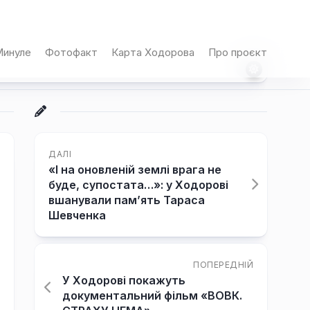
инуле
Фотофакт
Карта Ходорова
Про проєкт
ДАЛІ
«І на оновленій землі врага не
буде, супостата…»: у Ходорові
вшанували пам’ять Тараса
Шевченка
ПОПЕРЕДНІЙ
У Ходорові покажуть
документальний фільм «ВОВК.