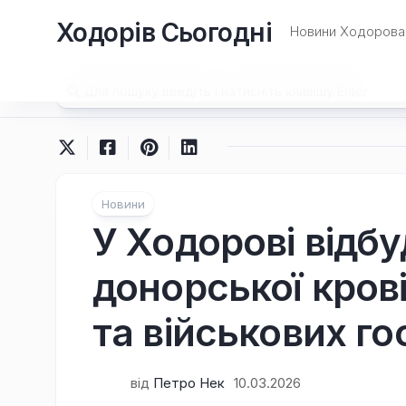
Перейти
Ходорів Сьогодні
до
Новини Ходорова 
вмісту
Новини
У Ходорові відбу
донорської крові
та військових го
від
Петро Нек
10.03.2026