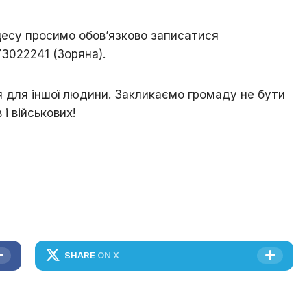
цесу просимо обов’язково записатися
022241 (Зоряна).
 для іншої людини. Закликаємо громаду не бути
і військових!
SHARE
ON X