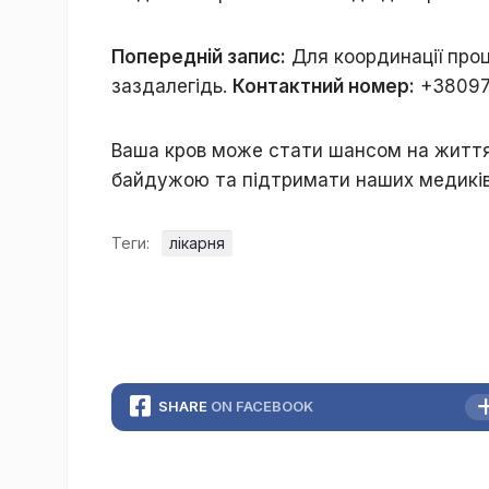
Попередній запис:
Для координації про
заздалегідь.
Контактний номер:
+380973
Ваша кров може стати шансом на життя
байдужою та підтримати наших медиків 
Теги:
лікарня
SHARE
ON FACEBOOK