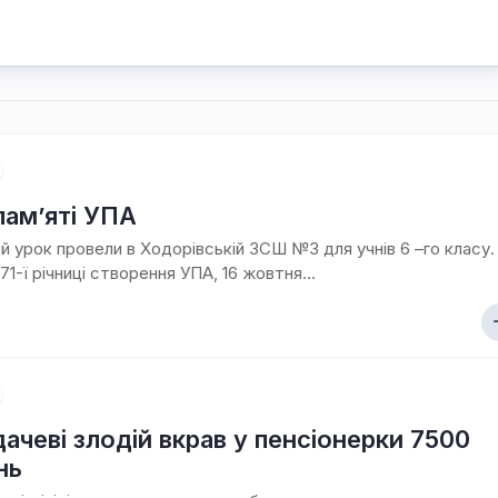
пам’яті УПА
й урок провели в Ходорівській ЗСШ №3 для учнів 6 –го класу.
71-ї річниці створення УПА, 16 жовтня...
ачеві злодій вкрав у пенсіонерки 7500
нь