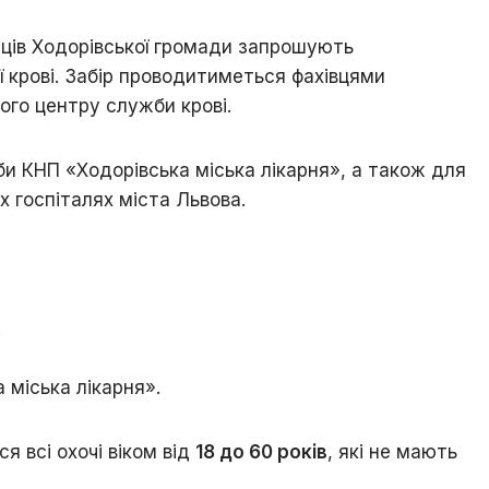
і
знай
ців Ходорівської громади запрошують
свій
ії крові. Забір проводитиметься фахівцями
рідний
ого центру служби крові.
край
Ходорів’яни
и КНП «Ходорівська міська лікарня», а також для
в
світах
х госпіталях міста Львова.
.
 міська лікарня».
 всі охочі віком від
18 до 60 років
, які не мають