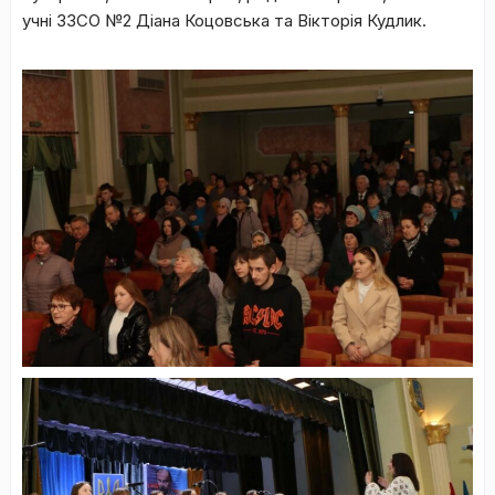
учні ЗЗСО №2 Діана Коцовська та Вікторія Кудлик.