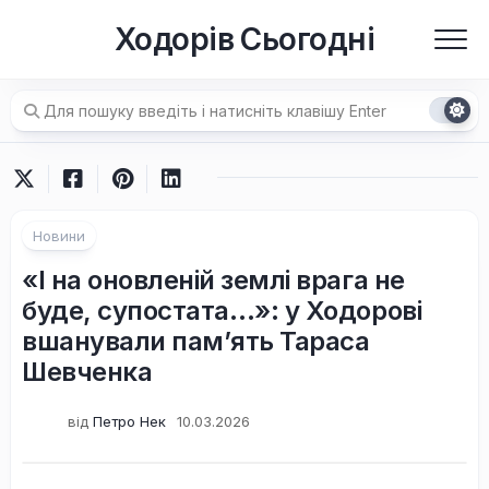
Перейти
Ходорів Сьогодні
до
вмісту
Новини
«І на оновленій землі врага не
буде, супостата…»: у Ходорові
вшанували пам’ять Тараса
Шевченка
від
Петро Нек
10.03.2026