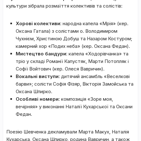
культури зібрала розмаїття колективів та солістів:
Хорові колективи:
народна капела «Мрія» (кер.
Оксана Гатала) з солістами о. Володимиром
Чухнієм, Христиною Добуш та Назаром Костуром;
камерний хор «Подих неба» (кер. Оксана Федан).
Мистецтво бандури:
капела «Ходорівчанка» та
тріо у складі Романії Капустяк, Марти Потопляк і
Софії Войтович (кер. Олеся Вавричин).
Вокальні виступи:
дитячий ансамбль «Веселкові
барви»; солісти Софія Фізяр, Вікторія Замойська та
Оксана Шпирко.
Особливі номери:
композиція «Зоре моя,
вечірняя» у виконанні Наталії Кухарської та Оксани
Федан.
Поезію Шевченка декламували Марта Макух, Наталія
Кухарська, Оксана Шпирко, родина Вавричин, а також