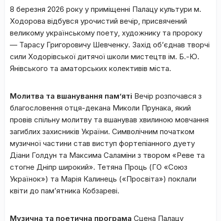
8 березня 2026 року у приміщенні Палацу культури м.
Ходорова відбувся урочистий вечір, присвячений
великому українському поету, художнику та пророку
— Тарасу Григоровичу Шевченку. Захід об’єднав творчі
сили Ходорівської дитячої школи мистецтв ім. Б.-Ю.
Янівського та аматорських колективів міста.
Молитва та вшанування пам’яті
Вечір розпочався з
благословення отця-декана Миколи Прунака, який
провів спільну молитву та вшанував хвилиною мовчання
загиблих захисників України. Символічним початком
музичної частини став виступ фортепіанного дуету
Діани Голдун та Максима Саламіни з твором «Реве та
стогне Дніпр широкий». Тетяна Проць (ГО «Союз
Українок») та Марія Калинець («Просвіта») поклали
квіти до пам’ятника Кобзареві.
Музична та поетична програма
Сцена Палацу