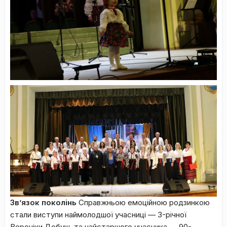
Зв’язок поколінь
Справжньою емоційною родзинкою
стали виступи наймолодшої учасниці — 3-річної
Вероніки Добуш, та найстаршого учасника — 90-