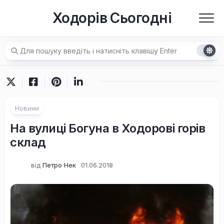
Перейти
Ходорів Сьогодні
до
вмісту
Новини
На вулиці Богуна в Ходорові горів
склад
від
Петро Нек
01.06.2018