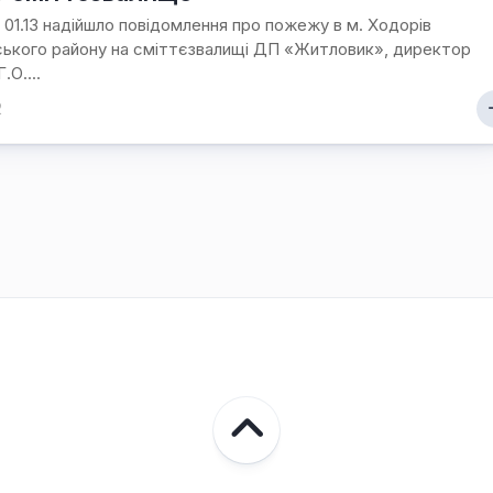
і
о 01.13 надійшло повідомлення про пожежу в м. Ходорів
знай
ького району на сміттєзвалищі ДП «Житловик», директор
свій
.О....
рідний
2
край
Ходорів’яни
в
світах