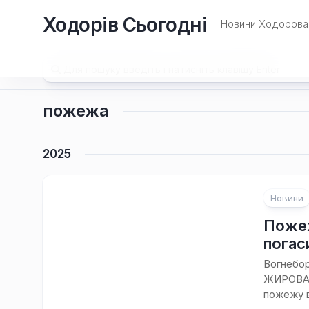
Перейти
Ходорів Сьогодні
до
Новини Ходорова 
вмісту
пожежа
2025
Новини
Пожеж
погас
Вогнебор
ЖИРОВА. 
пожежу в 