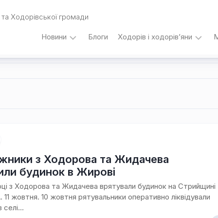
та Ходорівської громади
Новини
Блоги
Ходорів і ходорів’яни
М
Вибори
…
під
кутом
зору
Любомира
Калинця
Дати,
події,
персоналії
ники з Ходорова та Жидачева
/
или будинок в Жирові
Думки
з
ці з Ходорова та Жидачева врятували будинок на Стрийщині
приводу…
11 жовтня. 10 жовтня рятувальники оперативно ліквідували
селі...
Уродженці