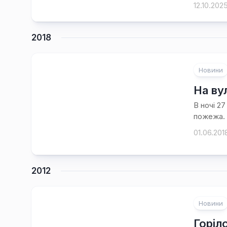
12.10.202
2018
Новини
На ву
В ночі 27
пожежа. 
01.06.201
2012
Новини
Горіл