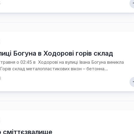
5
Ходорова
/
Їхня
доля
пов’язана
з
містом
Хто
лиці Богуна в Ходорові горів склад
є
 травня о 02:45 в Ходорові на вулиці Івана Богуна виникла
хто
Горів склад металопластикових вікон – бетонна...
/
Ходорівський
8
слід
Доля
заробітчанська
/
Зустрічі
даровані
долею
о сміттєзвалище
Люби