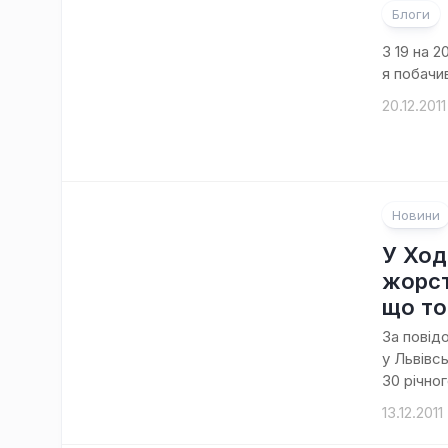
Блоги
З 19 на 2
я побачи
20.12.2011
Новини
У Ход
жорст
що то
За повід
у Львівс
30 річног
13.12.2011