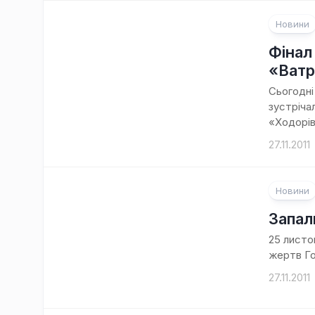
Новини
Фінал
«Ватр
Сьогодні
зустріча
«Ходорів
27.11.2011
Новини
Запал
25 листо
жертв Го
27.11.2011