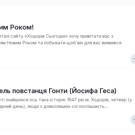
Ходорова
/
Їхня
доля
им Роком!
пов’язана
з
итачі сайту «Ходорів Сьогодні» хочу привітати вас з
містом
ім Новим Роком та побажати щоб він для вас виявився
Хто
є
хто
/
Ходорівський
слід
ель повстанця Гонти (Йосифа Геса)
Доля
заробітчанська
ті знайшлася ось така історія: 1947 рік м. Ходорів, четвер (у
/
арний день), люди з довколишніх сіл поспішають...
Зустрічі
даровані
долею
Люби