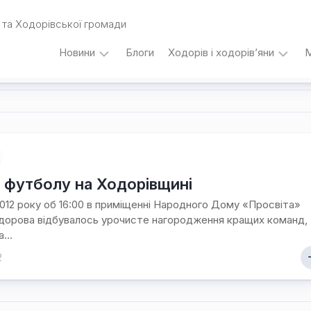
та Ходорівської громади
Новини
Блоги
Ходорів і ходорів’яни
М
Вибори
…
під
кутом
зору
Любомира
Калинця
 футболу на Ходорівщині
Дати,
 2012 року об 16:00 в приміщенні Народного Дому «Просвіта»
події,
дорова відбувалось урочисте нагородження кращих команд,
персоналії
...
/
Думки
2
з
приводу…
Уродженці