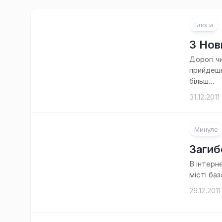
Блоги
2
коментарі
З Нов
Дорогі ч
прийдешн
більш...
31.12.2011
Минуле
Загиб
В інтерне
місті баз
26.12.2011