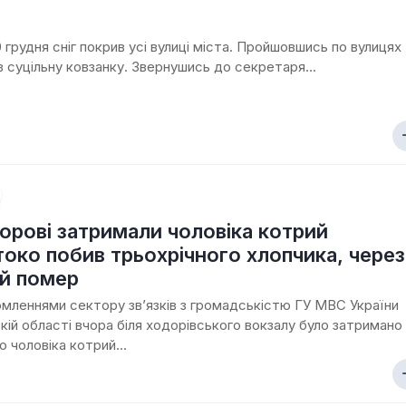
і
знай
0 грудня сніг покрив усі вулиці міста. Пройшовшись по вулицях
свій
в суцільну ковзанку. Звернушись до секретаря...
рідний
край
Ходорів’яни
в
світах
орові затримали чоловіка котрий
око побив трьохрічного хлопчика, через
й помер
омленнями сектору зв’язків з громадськістю ГУ МВС України
ькій області вчора біля ходорівського вокзалу було затримано
о чоловіка котрий...