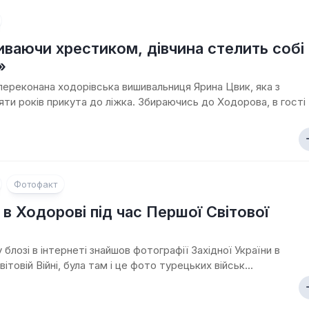
ваючи хрестиком, дівчина стелить собі
»
переконана ходорівська вишивальниця Ярина Цвик, яка з
яти років прикута до ліжка. Збираючись до Ходорова, в гості
Фотофакт
 в Ходорові під час Першої Світової
 блозі в інтернеті знайшов фотографії Західної України в
ітовій Війні, була там і це фото турецьких військ...