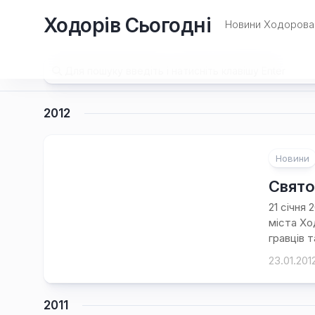
Перейти
Ходорів Сьогодні
до
Новини Ходорова 
вмісту
2012
Новини
Свято
21 січня
міста Хо
гравців та
23.01.201
2011