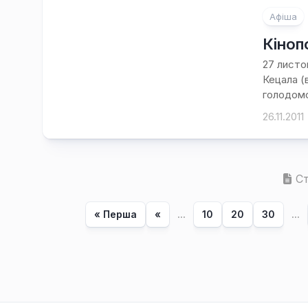
Афіша
Кіноп
27 листо
Кецала (
голодомо
26.11.2011
Ст
« Перша
«
...
10
20
30
...