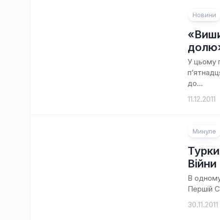
Новини
«Виши
долю
У цьому 
п’ятнадц
до...
11.12.2011
Минуле
1
коментар
Турки
Війни
В одному
Першій Св
30.11.2011