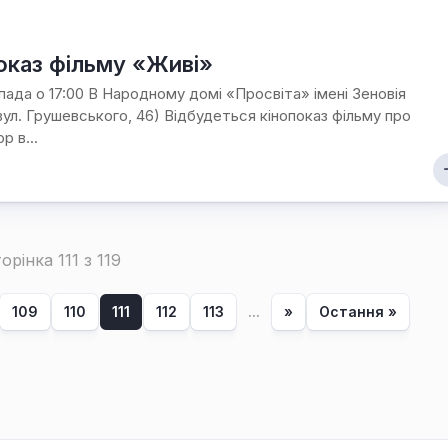
оказ фільму «Живі»
пада о 17:00 В Народному домі «Просвіта» імені Зеновія
вул. Грушевського, 46) Відбудеться кінопоказ фільму про
р в...
орінка 111 з 119
109
110
111
112
113
...
»
Остання »