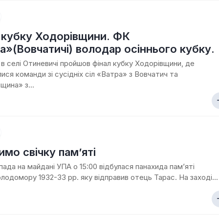
 кубку Ходорівщини. ФК
а»(Вовчатичі) володар осіннього кубку.
 в селі Отиневичі пройшов фінал кубку Ходорівщини, де
лися команди зі сусідніх сіл «Ватра» з Вовчатич та
щина» з...
имо свічку пам’яті
пада на майдані УПА о 15:00 відбулася панахида пам’яті
лодомору 1932-33 рр. яку відправив отець Тарас. На заході...