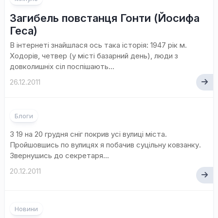
Загибель повстанця Гонти (Йосифа
Геса)
В інтернеті знайшлася ось така історія: 1947 рік м.
Ходорів, четвер (у місті базарний день), люди з
довколишніх сіл поспішають...
26.12.2011
Блоги
З 19 на 20 грудня сніг покрив усі вулиці міста.
Пройшовшись по вулицях я побачив суцільну ковзанку.
Звернушись до секретаря...
20.12.2011
Новини