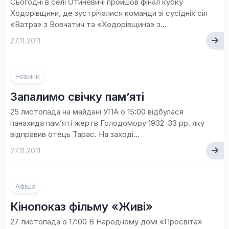
Сьогодні в селі Отиневичі пройшов фінал кубку
Ходорівщини, де зустрічалися команди зі сусідніх сіл
«Ватра» з Вовчатич та «Ходорівщина» з...
27.11.2011
Новини
Запалимо свічку пам’яті
25 листопада на майдані УПА о 15:00 відбулася
панахида пам’яті жертв Голодомору 1932-33 рр. яку
відправив отець Тарас. На заході...
27.11.2011
Афіша
Кінопоказ фільму «Живі»
27 листопада о 17:00 В Народному домі «Просвіта»