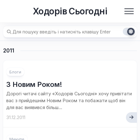
Перейти
Ходорів Сьогодні
до
вмісту
2011
2
Блоги
коментар
З Новим Роком!
Дорогі читачі сайту «Ходорів Сьогодні» хочу привітати
вас з прийдешнім Новим Роком та побажати щоб він
для вас виявився більш...
31.12.2011
Минуле