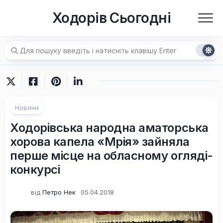
Перейти
Ходорів Сьогодні
до
вмісту
Новини
Ходорівська народна аматорська
хорова капела «Мрія» зайняла
перше місце на обласному огляді-
конкурсі
від
Петро Нек
05.04.2018