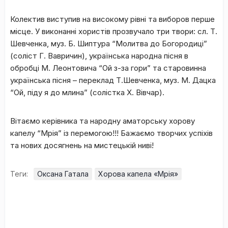
Колектив виступив на високому рівні та виборов перше
місце. У виконанні хористів прозвучало три твори: сл. Т.
Шевченка, муз. Б. Шиптура “Молитва до Богородиці”
(соліст Г. Вавричин), українська народна пісня в
обробці М. Леонтовича “Ой з-за гори” та старовинна
українська пісня – переклад Т.Шевченка, муз. М. Дацка
“Ой, піду я до млина” (солістка Х. Вівчар).
Вітаємо керівника та народну аматорську хорову
капелу “Мрія” із перемогою!!! Бажаємо творчих успіхів
та нових досягнень на мистецькій ниві!
Теги:
Оксана Гатала
Хорова капела «Мрія»