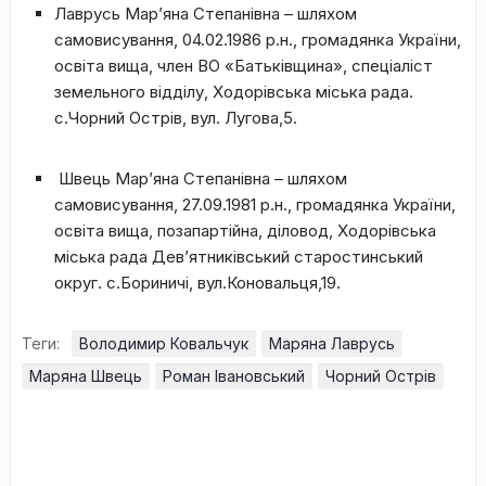
Лаврусь Мар’яна Степанівна – шляхом
самовисування, 04.02.1986 р.н., громадянка України,
освіта вища, член ВО «Батьківщина», спеціаліст
земельного відділу, Ходорівська міська рада.
с.Чорний Острів, вул. Лугова,5.
Швець Мар’яна Степанівна – шляхом
самовисування, 27.09.1981 р.н., громадянка України,
освіта вища, позапартійна, діловод, Ходорівська
міська рада Дев’ятниківський старостинський
округ. с.Бориничі, вул.Коновальця,19.
Теги:
Володимир Ковальчук
Маряна Лаврусь
Маряна Швець
Роман Івановський
Чорний Острів