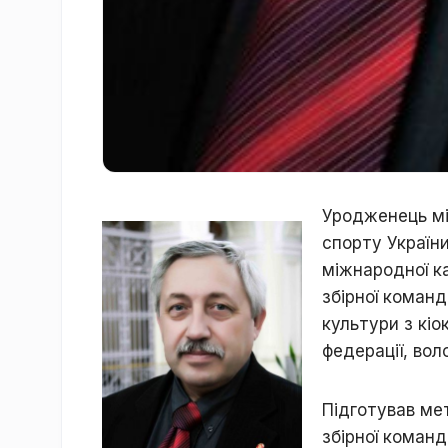
Уродженець м
спорту України
міжнародної к
збірної команд
культури
з кіо
федерації, во
Підготував ме
збірної команд