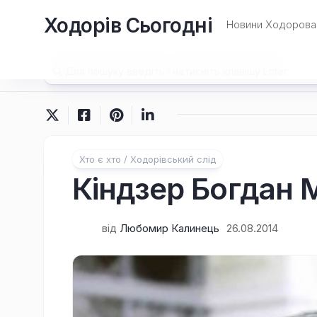
Перейти
Ходорів Сьогодні
до
Новини Ходорова 
вмісту
Хто є хто / Ходорівський слід
Кіндзер Богдан
від
Любомир Калинець
26.08.2014