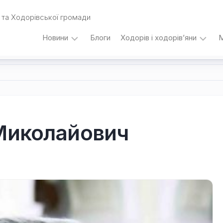
та Ходорівської громади
Новини
Блоги
Ходорів і ходорів’яни
М
Вибори
…
під
кутом
зору
Любомира
Калинця
 Миколайович
Дати,
події,
персоналії
/
Думки
з
приводу…
Уродженці