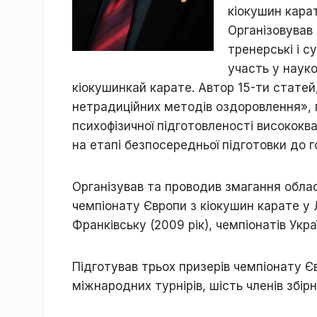
кіокушин карат
Організовував 
тренерські і с
участь у наук
кіокушинкай карате. Автор 15-ти статей
нетрадиційних методів оздоровлення»,
психофізичної підготовленості висококв
на етапі безпосередньої підготовки до г
Організував та проводив змагання обласн
чемпіонату Європи з кіокушин карате у Л
Франківську (2009 рік), чемпіонатів Укра
Підготував трьох призерів чемпіонату Єв
міжнародних турнірів, шість членів збірн