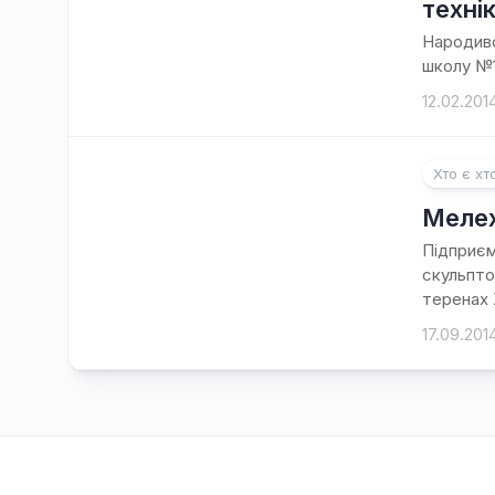
техні
Народивс
школу №1.
12.02.201
Хто є хт
Меле
Підприєм
скульпто
теренах 
17.09.201