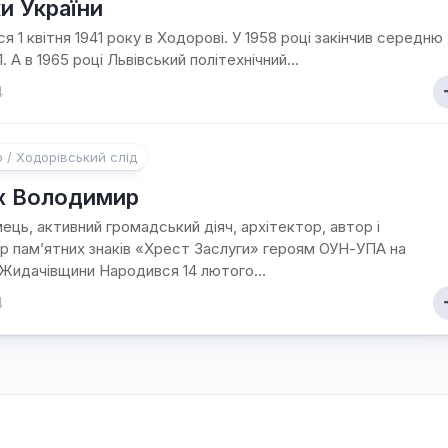
ки України
я 1 квітня 1941 року в Ходорові. У 1958 році закінчив середню
 А в 1965 році Львівський політехнічний...
4
о / Ходорівський слід
х Володимир
ець, активний громадський діяч, архітектор, автор і
р пам’ятних знаків «Хрест Заслуги» героям ОУН-УПА на
Жидачівщини Народився 14 лютого...
4