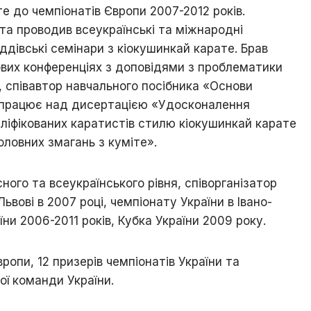
е до чемпіонатів Європи 2007-2012 років.
та проводив всеукраїнські та міжнародні
уддівські семінари з кіокушинкай карате. Брав
ових конференціях з доповідями з проблематики
, співавтор навчального посібника «Основи
 працює над дисертацією «Удосконалення
аліфікованих каратистів стилю кіокушинкай карате
оловних змагань з куміте».
ого та всеукраїнського рівня, співорганізатор
ьвові в 2007 році, чемпіонату України в Івано-
їни 2006-2011 років, Кубка України 2009 року.
ропи, 12 призерів чемпіонатів України та
ої команди України.