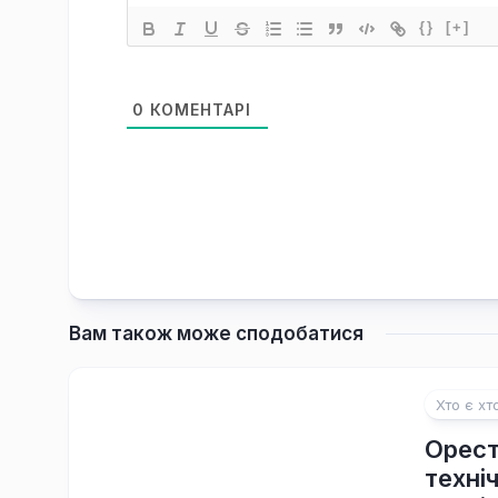
{}
[+]
0
КОМЕНТАРІ
Вам також може сподобатися
Хто є хт
Орест
техні