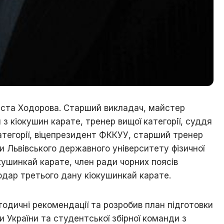
іста Ходорова.
Старший викладач, майстер
 з кіокушин карате, тренер вищої категорії, суддя
атегорії, віцепрезидент ФККУУ, старший тренер
и Л
ьвівського державного університету фізичної
кушинкай карате, член ради чорних поясів
лодар
третього
дану кіокушинкай карате.
тодичні рекомендації та розробив план підготовки
и України та студентської збірної команди з