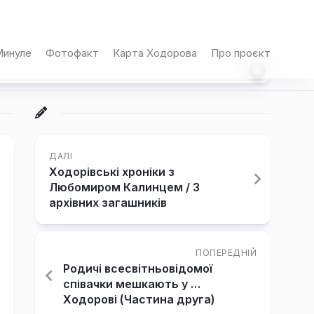
инуле
Фотофакт
Карта Ходорова
Про проєкт
ДАЛІ
Ходорівські хроніки з
Любомиром Калинцем / З
архівних загашників
ПОПЕРЕДНІЙ
Родичі всесвітньовідомої
співачки мешкають у …
Ходорові (Частина друга)