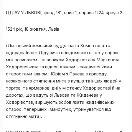
ЦДІАУ У ЛЬВОВІ
, фонд 181, опис 1, справа 1224, аркуш 2.
1524 рік, 18 жовтня, Львів
(Львівський земський суддя Іван з Хоментова та
підсудок Іван з Дідушичів повідомляють, що у справі
між позивачем – власником Ходорівставу Мартином
Ходоровським та відповідачами – жидачівськими
старостами Іваном і Юрієм з Панева з приводу
незаконного стягнення мита з купців та інших людей у
торгові та ярмаркові дні у містечку Ходорівставі й на
дорогах, що ведуть зі Львова та Жидачева у
Ходорівстав, вирішують зобов’язати жидачівських
старос, теперішніх і майбутніх, утримуватися від
стягнення мита).