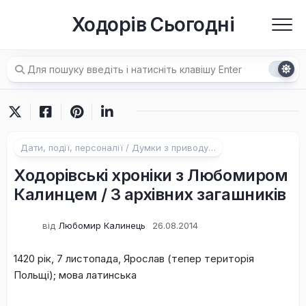
Перейти
Ходорів Сьогодні
до
вмісту
Дати, події, персоналії / Думки з приводу…
Ходорівські хроніки з Любомиром
Калинцем / З архівних загашників
від
Любомир Калинець
26.08.2014
1420 рік, 7 листопада, Ярослав (тепер територія
Польщі); мова латинська