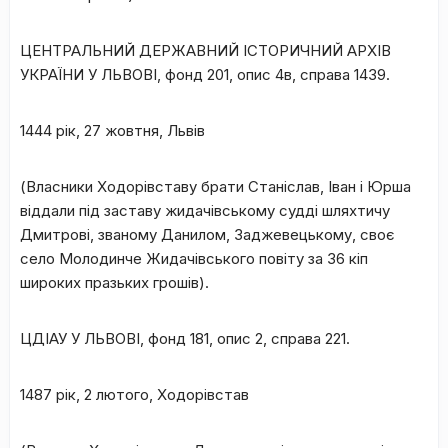
ЦЕНТРАЛЬНИЙ ДЕРЖАВНИЙ ІСТОРИЧНИЙ АРХІВ
УКРАЇНИ У ЛЬВОВІ
, фонд 201, опис 4в, справа 1439.
1444 рік, 27 жовтня, Львів
(Власники Ходорівставу брати Станіслав, Іван і Юрша
віддали під заставу жидачівському судді шляхтичу
Дмитрові, званому Данилом, Заджевецькому, своє
село Молодинче Жидачівського повіту за 36 кіп
широких празьких грошів)
.
ЦДІАУ У ЛЬВОВІ
, фонд 181, опис 2, справа 221.
1487 рік, 2 лютого, Ходорівстав