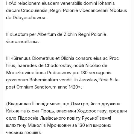
I «Ad relacionem eiusdem venerabilis domini Iohannis
decani Cracouiensis, Regni Polonie vicecancellarii Nicolaus
de Dobyeschowo».
II «Lectum per Albertum de Zichlin Regni Polonie
vicecancellarii».
III «Sirenuus Diometrius et Olichia consors eius ac Proc
filius, haeredes de Chodorostav, nobili Nicolao de
Mroczkowice bona Podsosnow pro 130 serxagenis
grossorum Bohemicalium vendit. In Jaroslaw, feria 5-ta
post Omnium Sanctorum anno 1420».
(Владислав ІІ повідомляє, що Дмитро, його дружина
Кліхна та їх син Проць, власники Ходороставу
,
продали
село Підсоснів Львівського повіту Руської землі
шляхтичу Миколі з Мрочкович за 130 кіп широких
чеських грошів).