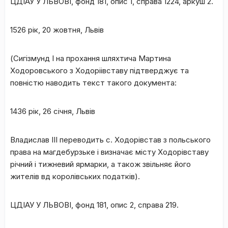
ЦДІАУ У ЛЬВОВІ
, фонд 181, опис 1, справа 1224, аркуш 2.
1526 рік, 20 жовтня, Львів
(Сигізмунд І на прохання шляхтича Мартина
Ходоровського з Ходоріівставу підтверджує та
повністю наводить текст такого документа:
1436 рік, 26 січня, Львів
Владислав ІІІ переводить с. Ходорівстав з польського
права на магдебурзьке і визначає місту Ходорівставу
річний і тижневий ярмарки, а також звільняє його
жителів вд королівських податків).
ЦДІАУ У ЛЬВОВІ
, фонд 181, опис 2, справа 219.