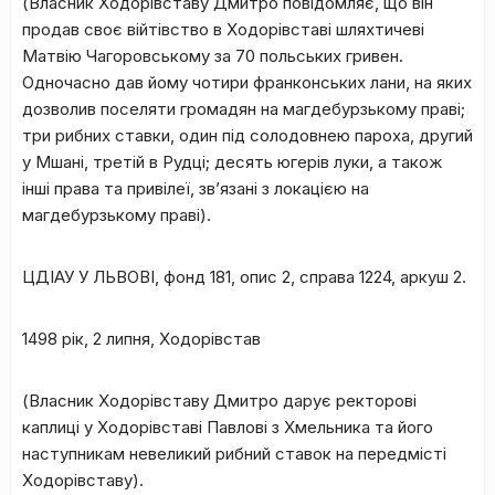
(Власник Ходорівставу Дмитро повідомляє, що він
продав своє війтівство в Ходорівставі шляхтичеві
Матвію Чагоровському за 70 польських гривен.
Одночасно дав йому чотири франконських лани, на яких
дозволив поселяти громадян на магдебурзькому праві;
три рибних ставки, один під солодовнею пароха, другий
у Мшані, третій в Рудці; десять югерів луки, а також
інші права та привілеї, зв’язані з локацією на
магдебурзькому праві).
ЦДІАУ У ЛЬВОВІ
,
фонд 181, опис 2, справа 1224, аркуш 2.
1498 рік, 2 липня, Ходорівстав
(Власник Ходорівставу Дмитро дарує ректорові
каплиці у Ходорівставі Павлові з Хмельника та його
наступникам невеликий рибний ставок на передмісті
Ходорівставу).