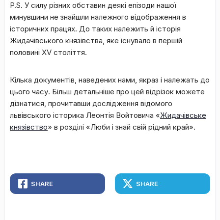
P
.
S
.
У силу різних обставин деякі епізоди нашої
минувшини не знайшли належного відображення в
історичних працях. До таких належить й історія
Жидачівського князівства, яке існувало в першій
половині XV століття.
Кілька документів, наведених нами, якраз і належать до
цього часу. Більш детальніше про цей відрізок можете
дізнатися, прочитавши дослідження відомого
львівського історика Леонтія Войтовича «
Жидачівське
князівство
» в розділі «Люби і знай свій рідний край».
SHARE
SHARE