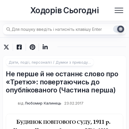
Перейти
Ходорів Сьогодні
до
вмісту
Дати, події, персоналії / Думки з приводу…
Не перше й не останнє слово про
«Третю»: повертаючись до
опублікованого (Частина перша)
від
Любомир Калинець
23.02.2017