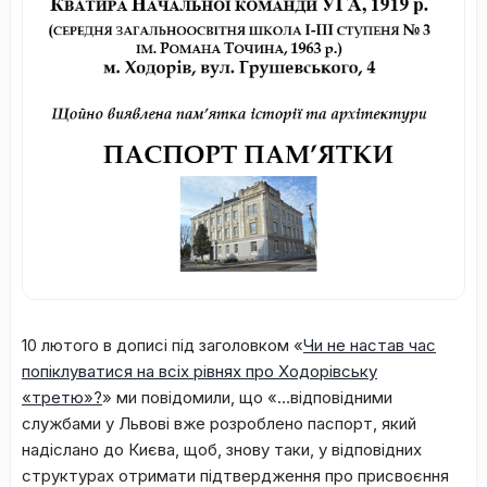
10 лютого в дописі під заголовком «
Чи не настав час
попіклуватися на всіх рівнях про Ходорівську
«третю»?
» ми повідомили, що «…відповідними
службами у Львові вже розроблено паспорт, який
надіслано до Києва, щоб, знову таки, у відповідних
структурах отримати підтвердження про присвоєння