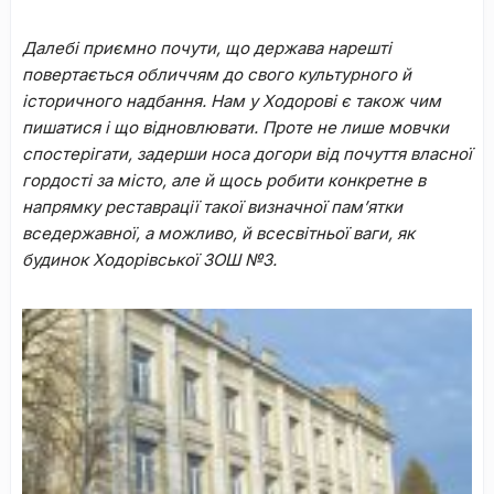
Далебі приємно почути, що держава нарешті
повертається обличчям до свого культурного й
історичного надбання. Нам у Ходорові є також чим
пишатися і що відновлювати. Проте не лише мовчки
спостерігати, задерши носа догори від почуття власної
гордості за місто, але й щось робити конкретне в
напрямку реставрації такої визначної пам’ятки
вседержавної, а можливо, й всесвітньої ваги, як
будинок Ходорівської ЗОШ №3.