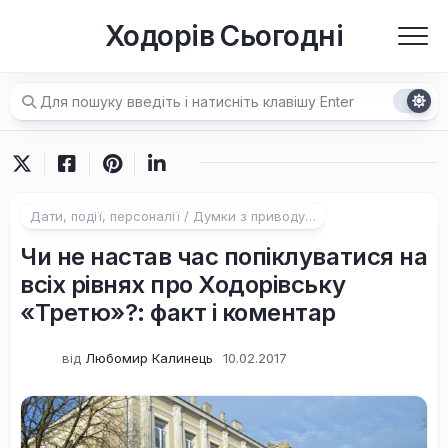
Перейти
Ходорів Сьогодні
до
вмісту
Дати, події, персоналії / Думки з приводу…
Чи не настав час попіклуватися на
всіх рівнях про Ходорівську
«Третю»?: факт і коментар
від
Любомир Калинець
10.02.2017