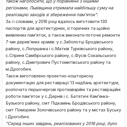
також наголосити, що у порівнянні з іншими
регіонами, Львівщина отримала найбільшу суму на
реалізацію заходів зі збереження пам’яток”.
За її словами, у 2016 році вдалось виготовити 130
паспортів для архітектурних, історичних та щойно
виявлених пам’яток, а також виконати поточні ремонти
7-ми дерев’яних храмів: у с.Заболотці Бродівського
району, с.Лопушанка і с.Матків Турківського району,
с.Сприня Самбірського району, с.Фусів Сокальського
району, с.Дмитровичі Пустомитівського району та
м.Дрогобичі.
Також виготовлено проектно-кошторисну
документацію для реставрації 13 надбань архітектури,
розпочато першочергові протиаварійні та реставраційні
роботи пам’яток у с.Дернів і с. Батятичі Кам’янка-
Бузького району, смт Підкамінь Бродівського району,
смт Поморяни Золочівського району та у містах Буську
і Дрогобичі.
“Серед інших завдань, реалізованих у 2016 році, було