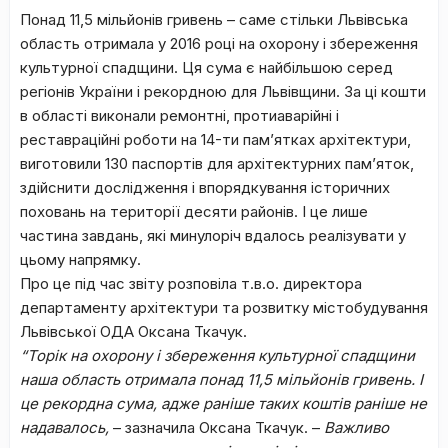
Понад 11,5 мільйонів гривень – саме стільки Львівська
область отримала у 2016 році на охорону і збереження
культурної спадщини. Ця сума є найбільшою серед
регіонів України і рекордною для Львівщини. За ці кошти
в області виконали ремонтні, протиаварійні і
реставраційні роботи на 14-ти пам’ятках архітектури,
виготовили 130 паспортів для архітектурних пам’яток,
здійснити дослідження і впорядкування історичних
поховань на території десяти районів. І це лише
частина завдань, які минулоріч вдалось реалізувати у
цьому напрямку.
Про це під час звіту розповіла т.в.о. директора
департаменту архітектури та розвитку містобудування
Львівської ОДА Оксана Ткачук.
“Торік на охорону і збереження культурної спадщини
наша область отримала понад 11,5 мільйонів гривень. І
це рекордна сума, адже раніше таких коштів раніше не
надавалось,
– зазначила Оксана Ткачук. –
Важливо