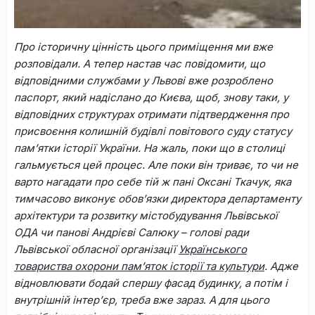
Про історичну цінність цього приміщення ми вже
розповідали. А тепер настав час повідомити, що
відповідними службами у Львові вже розроблено
паспорт, який надіслано до Києва, щоб, знову таки, у
відповідних структурах отримати підтвердження про
присвоєння колишній будівлі повітового суду статусу
пам’ятки історії України. На жаль, поки що в столиці
гальмується цей процес. Але поки він триває, то чи не
варто нагадати про себе тій ж пані Оксані Ткачук, яка
тимчасово виконує обов’язки директора департаменту
архітектури та розвитку містобудування Львівської
ОДА чи панові Андрієві Салюку –
голові ради
Львівської обласної організації
Українського
товариства охорони пам’яток історії та культури
.
Адже
відновлювати бодай спершу фасад будинку, а потім і
внутрішній інтер’єр, треба вже зараз
.
А для цього