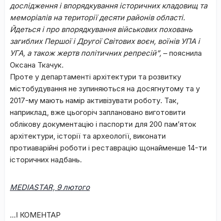
дослідження і впорядкування історичних кладовищ та
меморіалів на території десяти районів області.
Йдеться і про впорядкування військових поховань
загиблих Першої і Другої Світових воєн, воїнів УПА і
УГА, а також жертв політичних репресій”,
– пояснила
Оксана Ткачук.
Проте у департаменті архітектури та розвитку
містобудування не зупиняються на досягнутому та у
2017-му мають намір активізувати роботу. Так,
наприклад, вже цьогоріч заплановано виготовити
облікову документацію і паспорти для 200 пам’яток
архітектури, історії та археології, виконати
протиаварійні роботи і реставрацію щонайменше 14-ти
історичних надбань.
MEDIASTAR, 9
лютого
…І КОМЕНТАР