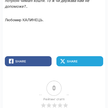
потрібні чималі кошти. То ж чи держава нам не
допоможе?..
Любомир КАЛИНЕЦЬ.
SHARE
SHARE
0
Рейтинг статті