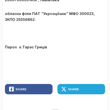
обласна філія ПАТ “Укрсоцбанк” МФО 300023,
ЗКПО 25556862.
Парох о.Тарас Гриців
SHARE
SHARE