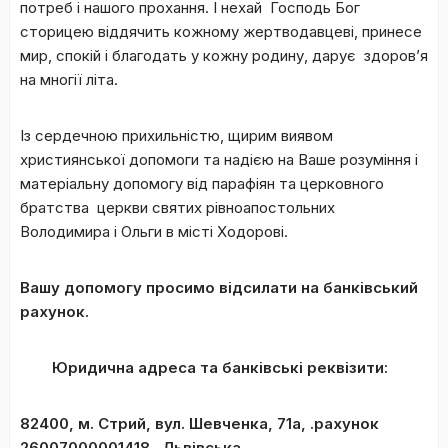
потреб і нашого прохання. І нехай Господь Бог
сторицею віддячить кожному жертводавцеві, принесе
мир, спокій і благодать у кожну родину, дарує здоров’я
на многії літа.
Із сердечною прихильністю, щирим виявом
християнської допомоги та надією на Ваше розуміння і
матеріальну допомогу від парафіян та церковного
братства церкви святих рівноапостольних
Володимира і Ольги в місті Ходорові.
Вашу допомогу просимо відсилати на банківський
рахунок.
Юридична адреса та банківські реквізити:
82400, м. Стрий, вул. Шевченка, 71а, .рахунок
26007000001418 , Львівська