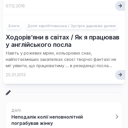
07.12.2016
Блоги
Доля заробітчанська / Зустрічі даровані долею
Ходорів’яни в світах / Як я працював
у англійського посла
Навіть у рожевих мріях, кольорових снах,
найпотаємніших закапелках своєї творчої фантазії не
міг уявити, що працюватиму … в резиденції посла...
25.01.2013
ДАЛІ
Неподалік колії неповнолітній
пограбував жінку