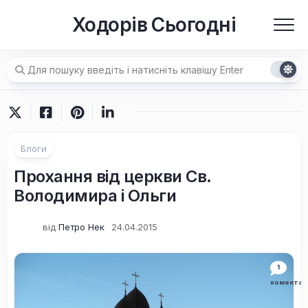
Перейти
Ходорів Сьогодні
до
вмісту
Блоги
Прохання від церкви Св.
Володимира і Ольги
від
Петро Нек
24.04.2015
1
коментар