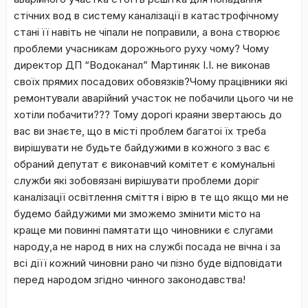
стічних вод в систему каналізації в катастрофічному
стані її навіть не чіпали не поправили, а вона створює
проблеми учасникам дорожнього руху чому? Чому
директор ДП “Водоканал” Мартиняк І.І. не виконав
своїх прямих посадових обовязків?Чому працівники які
ремонтували аварійний участок не побачили цього чи не
хотіли побачити??? Тому дорогі краяни звертаюсь до
вас ви знаєте, що в місті проблем багатоі їх треба
вирішувати не будьте байдужими в кожного з вас є
обраний депутат є виконавчий комітет є комунальні
служби які зобовязані вирішувати проблеми доріг
каналізації освітлення сміття і вірю в те що якщо ми не
будемо байдужими ми зможемо змінити місто на
краще ми повинні памятати що чиновники є слугами
народу,а не народ в них на службі посада не вічна і за
всі діїї кожний чиновни рано чи пізно буде відповідати
перед народом згідно чинного законодавства!