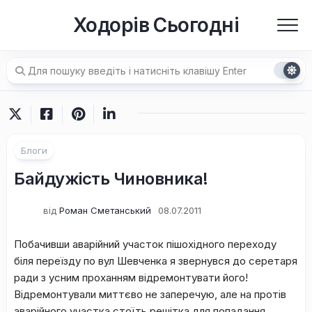
Перейти
Ходорів Сьогодні
до
вмісту
Блоги
Байдужість Чиновника!
від
Роман Сметанський
08.07.2011
Побачивши аварійний участок пішохідного переходу
біля переїзду по вул Шевченка я звернувся до серетаря
ради з усним проханням відремонтувати його!
Відремонтували миттєво не заперечую, але на протів
аварійного участка стоїть решітка для попадання