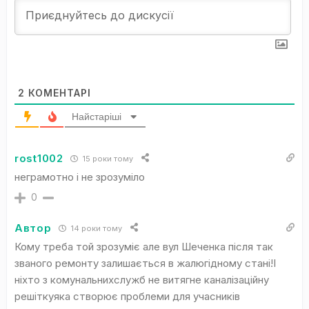
2
КОМЕНТАРІ
Найстаріші
rost1002
15 роки тому
неграмотно і не зрозуміло
0
Автор
14 роки тому
Кому треба той зрозуміє але вул Шеченка після так
званого ремонту залишається в жалюгідному стані!І
ніхто з комунальнихслужб не витягне каналізаційну
решіткуяка створює проблеми для учасників