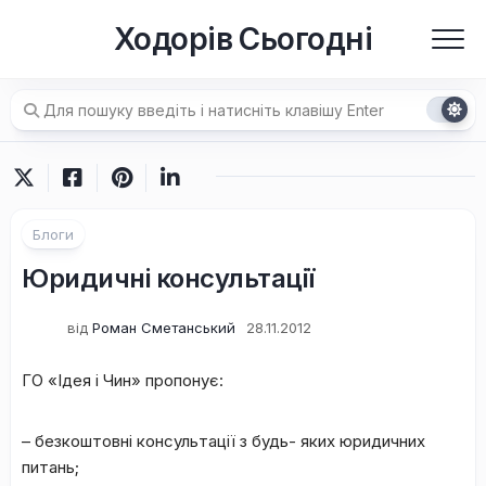
Перейти
Ходорів Сьогодні
до
вмісту
Блоги
Юридичні консультації
від
Роман Сметанський
28.11.2012
ГО «Ідея і Чин» пропонує:
– безкоштовні консультації з будь- яких юридичних
питань;