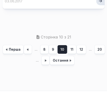
03.06.2017
Сторінка 10 з 21
« Перша
«
...
8
9
10
11
12
...
20
...
»
Остання »