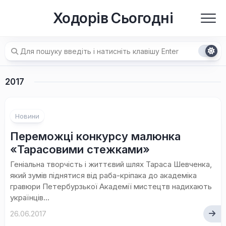
Перейти
Ходорів Сьогодні
до
вмісту
2017
Новини
Переможці конкурсу малюнка
«Тарасовими стежками»
Геніальна творчість і життєвий шлях Тараса Шевченка,
який зумів піднятися від раба-кріпака до академіка
гравюри Петербурзької Академії мистецтв надихають
українців...
26.06.2017