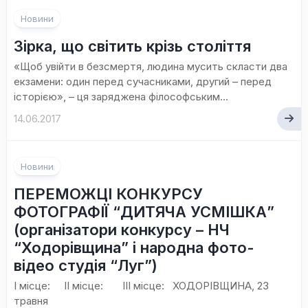
Новини
Зірка, що світить крізь століття
«Щоб увійти в безсмертя, людина мусить скласти два
екзамени: один перед сучасниками, другий – перед
історією», – ця заряджена філософським...
14.06.2017
Новини
ПЕРЕМОЖЦІ КОНКУРСУ
ФОТОГРАФІЇ “ДИТЯЧА УСМІШКА”
(організатори конкурсу – НЧ
“Ходорівщина” і народна фото-
відео студія “Луг”)
І місце: ІІ місце: ІІІ місце: ХОДОРІВЩИНА, 23
травня