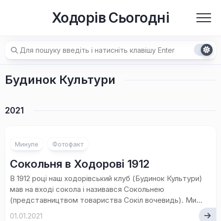
Перейти
Ходорів Сьогодні
до
вмісту
Будинок Культури
2021
Минуле
Фотофакт
Сокольня в Ходорові 1912
В 1912 році наш ходорівський клуб (Будинок Культури)
мав на вході сокола і називався Сокольнею
(представництвом товариства Сокіл вочевидь). Ми...
01.01.2021