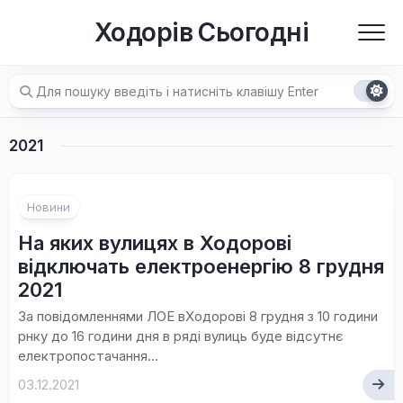
Перейти
Ходорів Сьогодні
до
вмісту
2021
Новини
На яких вулицях в Ходорові
відключать електроенергію 8 грудня
2021
За повідомленнями ЛОЕ вХодорові 8 грудня з 10 години
рнку до 16 години дня в ряді вулиць буде відсутнє
електропостачання...
03.12.2021