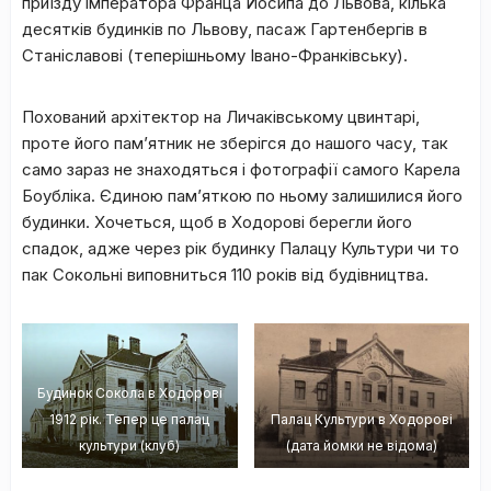
приїзду імператора Франца Йосипа до Львова, кілька
десятків будинків по Львову, пасаж Гартенбергів в
Станіславові (теперішньому Івано-Франківську).
Похований архітектор на Личаківському цвинтарі,
проте його пам’ятник не зберігся до нашого часу, так
само зараз не знаходяться і фотографії самого Карела
Боубліка. Єдиною пам’яткою по ньому залишилися його
будинки. Хочеться, щоб в Ходорові берегли його
спадок, адже через рік будинку Палацу Культури чи то
пак Сокольні виповниться 110 років від будівництва.
Будинок Сокола в Ходорові
1912 рік. Тепер це палац
Палац Культури в Ходорові
культури (клуб)
(дата йомки не відома)