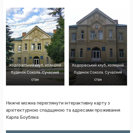
Ходорівський клуб, колишній
Ходорівський клуб, колишній
будинок Сокола. Сучасний
будинок Сокола. Сучасний
стан
стан
Нижче можна переглянути інтерактивну карту з
архітектурною спадщиною та адресами проживання
Карла Боубліка