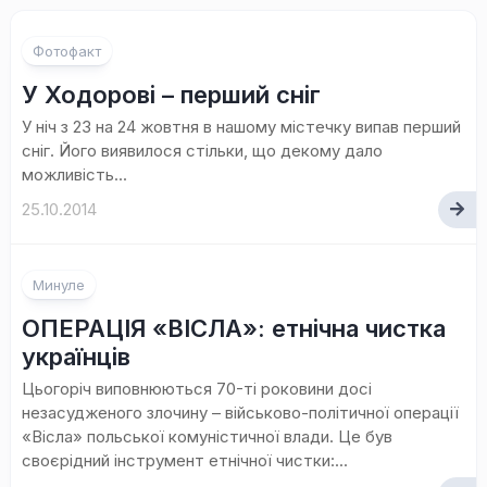
Фотофакт
У Ходорові – перший сніг
У ніч з 23 на 24 жовтня в нашому містечку випав перший
сніг. Його виявилося стільки, що декому дало
можливість...
25.10.2014
Минуле
ОПЕРАЦІЯ «ВІСЛА»: етнічна чистка
українців
Цьогоріч виповнюються 70-ті роковини досі
незасудженого злочину – військово-політичної операції
«Вісла» польської комуністичної влади. Це був
своєрідний інструмент етнічної чистки:...