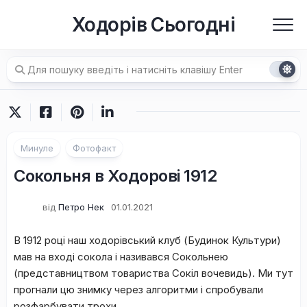
Перейти
Ходорів Сьогодні
до
вмісту
Минуле
Фотофакт
Сокольня в Ходорові 1912
від
Петро Нек
01.01.2021
В 1912 році наш ходорівський клуб (Будинок Культури)
мав на вході сокола і називався Сокольнею
(представництвом товариства Сокіл вочевидь). Ми тут
прогнали цю знимку через алгоритми і спробували
розфарбувати трохи.