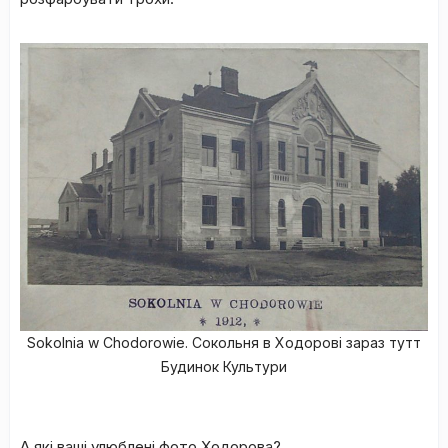
Sokolnia w Chodorowie. Сокольня в Ходорові зараз тутт
Будинок Культури
А які ваші улюблені фото Ходорова?