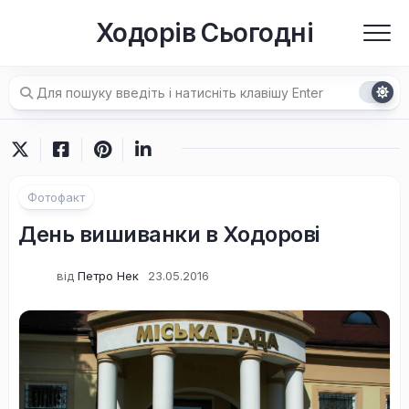
Перейти
Ходорів Сьогодні
до
вмісту
Фотофакт
День вишиванки в Ходорові
від
Петро Нек
23.05.2016