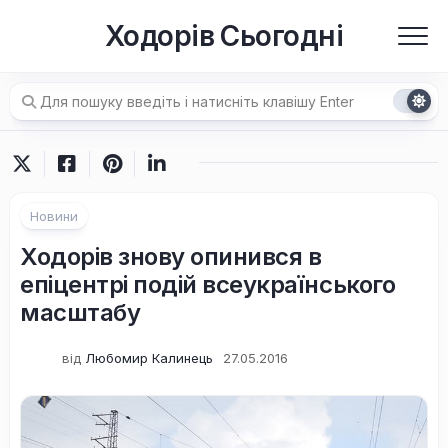
Перейти
Ходорів Сьогодні
до
вмісту
Новини
Ходорів знову опинився в
епіцентрі подій всеукраїнського
масштабу
від
Любомир Калинець
27.05.2016