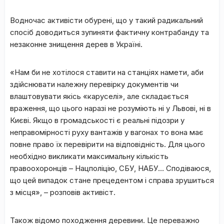
Водночас активісти обурені, що у такий радикальний
спосіб доводиться зупиняти фактичну контрабанду та
незаконне знищення дерев в Україні.
«Нам би не хотілося ставити на станціях намети, аби
здійснювати належну перевірку документів чи
влаштовувати якісь «каруселі», але складається
враження, що цього наразі не розуміють ні у Львові, ні в
Києві. Якщо в громадськості є реальні підозри у
неправомірності руху вантажів у вагонах то вона має
повне право їх перевірити на відповідність. Для цього
необхідно викликати максимальну кількість
правоохоронців – Нацполіцію, СБУ, НАБУ… Сподіваюся,
що цей випадок стане прецедентом і справа зрушиться
з місця», – розповів активіст.
Також відомо походження деревини. Це переважно