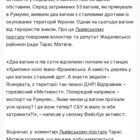
обставини. Серед затриманих 53 вагонів, які прямували
в Румунію, виявили два вагони з сталевими дротами із
окупованих територій України. Однак на сьогодні вагони
від терористів зникли. Про це
Львівському
порталу
повідомив волонтер та депутат Жидачівської
районної ради Тарас Матвіїв.
«Два вагони із пів сотні відчепили і погнали на станцію
«Хриплин» коло Івано-Франківська. А замість дерева у
цих вагонах стальний дріт. А знаєте звідкіля –
Ясинувата, з території так-званої ‪‎ДНР! Відправник –
горезвісний «Метінвест». Попередній напрямок –
експорт на Румунію… Яким чином ці вагони проїхали
усю країну? І де вони тепер? ‪СБУ ж мало їх ніби
затримати?!», – написав у своєму Фейсбук активіст.
Водночас у коментарі
Львівському порталу
Тарас
Матвіїв розповів, що він вже добу намагається