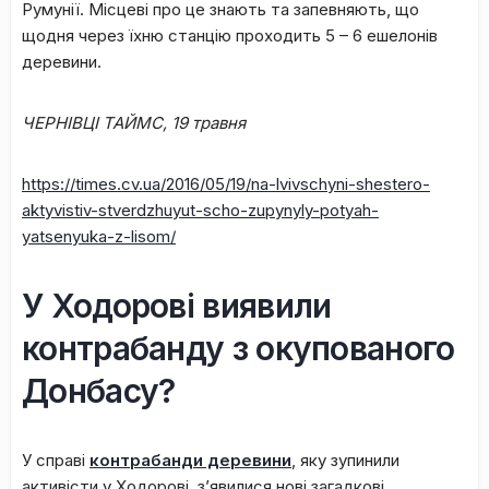
Румунії. Місцеві про це знають та запевняють, що
щодня через їхню станцію проходить 5 – 6 ешелонів
деревини.
ЧЕРНІВЦІ ТАЙМС,
19 травня
https://times.cv.ua/2016/05/19/na-lvivschyni-shestero-
aktyvistiv-stverdzhuyut-scho-zupynyly-potyah-
yatsenyuka-z-lisom/
У Ходорові виявили
контрабанду з окупованого
Донбасу?
У справі
контрабанди деревини
, яку зупинили
активісти у Ходорові, з’явилися нові загадкові