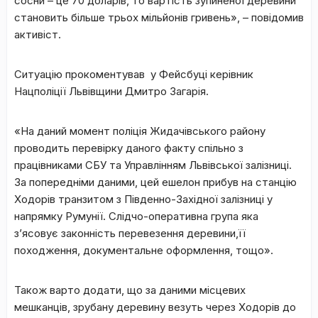
сосни – це 70 доларів, то вартість зупиненої деревини
становить більше трьох мільйонів гривень», – повідомив
активіст.
Ситуацію прокоментував у Фейсбуці керівник
Нацполіції Львівщини Дмитро Загарія.
«На даний момент поліція Жидачівського району
проводить перевірку даного факту спільно з
працівниками СБУ та Управлінням Львівської залізниці.
За попередніми даними, цей ешелон прибув на станцію
Ходорів транзитом з Південно-Західної залізниці у
напрямку Румунії. Слідчо-оперативна група яка
з’ясовує законність перевезення деревини,її
походження, документальне оформлення, тощо».
Також варто додати, що за даними місцевих
мешканців, зрубану деревину везуть через Ходорів до