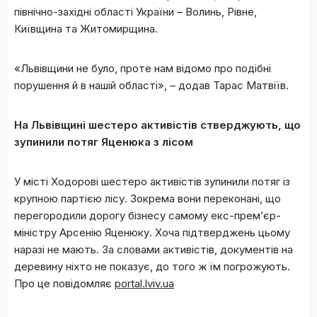
північно-західні області України – Волинь, Рівне,
Київщина та Житомирщина.
«Львівщини не було, проте нам відомо про подібні
порушення й в нашій області», – додав Тарас Матвіїв.
На Львівщині шестеро активістів стверджують, що
зупинили потяг Яценюка з лісом
У місті Ходорові шестеро активістів зупинили потяг із
крупною партією лісу. Зокрема вони переконані, що
перегородили дорогу бізнесу самому екс-прем’єр-
міністру Арсенію Яценюку. Хоча підтверджень цьому
наразі не мають. За словами активістів, документів на
деревину ніхто не показує, до того ж їм погрожують.
Про це повідомляє
portal.lviv.ua