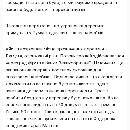
громади. Якщо вона буде, то ми змусимо працювати
законно будь-кого», – переконаний він.
Також підтверджено, що українська деревина
прямувала у Румунію для виготовлення меблів.
«Як і підозрювали місце призначення деревини –
Румунія, отримувачі різні. Потоки грошей здійснювалися
через ряд фірм та банки Великобританії і Німеччини. Це
запланована операція поставок сировини для
виготовлення меблів… Водночас дивно, що скопіювати
документи на вантаж не було можливості, адже
залізниця дозволила лише їх переглядати. Проте
зробити бездоганну перевірку було неможливо, бо на
кожен вагон видають по 20 документів, а затримано
більше 50 вагонів. Також цікаво, що вже останні два
товарні потяги не зупинялися на станції в Ходорові», –
повідомив Тарас Матвіїв.