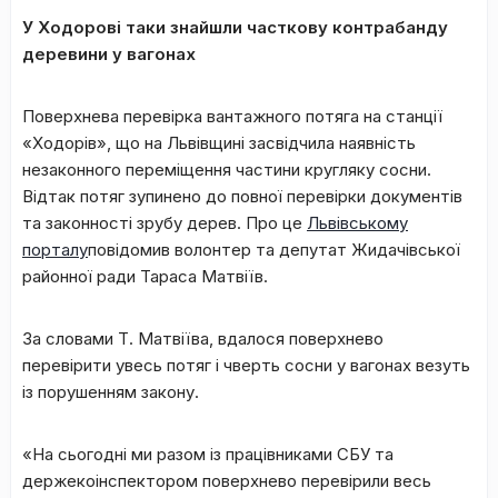
У Ходорові таки знайшли часткову контрабанду
деревини у вагонах
Поверхнева перевірка вантажного потяга на станції
«Ходорів», що на Львівщині засвідчила наявність
незаконного переміщення частини кругляку сосни.
Відтак потяг зупинено до повної перевірки документів
та законності зрубу дерев. Про це
Львівському
порталу
повідомив волонтер та депутат Жидачівської
районної ради Тараса Матвіїв.
За словами Т. Матвіїва, вдалося поверхнево
перевірити увесь потяг і чверть сосни у вагонах везуть
із порушенням закону.
«На сьогодні ми разом із працівниками СБУ та
держекоінспектором поверхнево перевірили весь