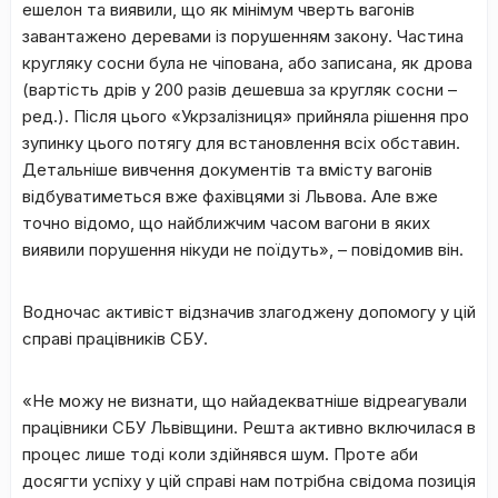
ешелон та виявили, що як мінімум чверть вагонів
завантажено деревами із порушенням закону. Частина
кругляку сосни була не чіпована, або записана, як дрова
(вартість дрів у 200 разів дешевша за кругляк сосни –
ред.). Після цього «Укрзалізниця» прийняла рішення про
зупинку цього потягу для встановлення всіх обставин.
Детальніше вивчення документів та вмісту вагонів
відбуватиметься вже фахівцями зі Львова. Але вже
точно відомо, що найближчим часом вагони в яких
виявили порушення нікуди не поїдуть», – повідомив він.
Водночас активіст відзначив злагоджену допомогу у цій
справі працівників СБУ.
«Не можу не визнати, що найадекватніше відреагували
працівники СБУ Львівщини. Решта активно включилася в
процес лише тоді коли здійнявся шум. Проте аби
досягти успіху у цій справі нам потрібна свідома позиція