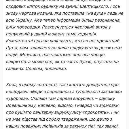
сходових кліток будинку на вулиці Шептицького. І ось
знову чергова новина, яка поставила «на вуха» ледь не
всю Україну. Але тепер інформація більш резонансна,
аніж попередня. Розкручується черговий виток у
популярній у даний момент темі: корупція.
Компетентні органи виясняють, хто до неї причетний.
Що ж, нам залишається лише слідкувати за розвитком
подій. Можливо, нас чекатиме чергова порція
викриттів, а може все, як то часто буває, спустять на
гальмах. Словом, побачимо.
Хоча, в цьому контексті, так і кортить довідатися про
нещодавні афери з деревиною з тутешнього заказника
«Діброва». Скільки там дерева вирубано, – одному
Всевишньому, напевно, відомо. І навряд чи відмовки
про буцімто санітарну вирубку лісу «прокотять». І чи
не має підстав під собою твердження, що дехто з
наших поважних лісівників за рахунок тієї, так званої,