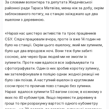
За словами волонтера та депутата Жидачівської
районної ради Тараса Матвіїва, менш ніж за добу, окрім
заблокованого потягу, на станцію заїжджало ще два
ешелони з деревиною.
«Наразі нас шестеро активістів та троє працівників
СБУ. Слідчі працювали вчора, проте їх вже 14 годин не
було на станції. Окрім цього ешелону, який ми зупинили,
було ще два впродовж ночі. Вони теж були забиті
сосною, але через брак людей ми не змогли їх
зупинити. Проте нам вдалося все зафільмувати та
сфотографувати. Один із них зробив коротку зупинку,
ми зателефонували в поліцію однак жодної реакції не
було і він поїхав. А наступний ешелон із кругляками
сосни просто промчав повз станцію без зупинки.
Наразі вдалося зупинити 53 вагони сосни, в кожному з
яких по 40 кубометрів. Якщо перевести деревину в
гроші то при розрахунку вартості одного кубометру