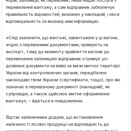
норм, залізниця, як перевізник, лише надає послуги з
перевезення вантажу, а сам відправник забезпечує
правильність відомостей, вказаних у накладній, і несе
відповідальність за вказану ним інформацію.
«Слід зазначити, що вантажі, завантажені у ці вагони,
згідно з перевізними документами, прямують на
експорт, тому до моменту прийняття вагонів до
перевезення залізницею відправник отримує усі
дозвільні документи на вивіз за межі митної території
України від контролюючих органів, передбачені
законодавством України (сертифікати, тощо), про які
зазначає в перевізному документі (накладній), як
супровідні, а також здійснює митне оформлення
вантажу», – йдеться в повідомленні.
Відтак залізничники додали, що встановлення
належності лісової продукції на відповідність до