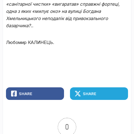
«санітарної чистки» «вигаратав» справжні фортеці,
одна з яких «милує око» на вулиці Богдана
Хмельницького неподалік від привокзального
базарчика?..
Любомир КАЛИНЕЦЬ.
SHARE
SHARE
0