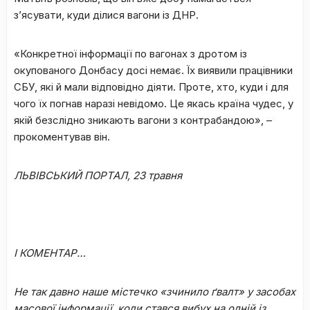
з’ясувати, куди ділися вагони із ДНР.
«Конкретної інформації по вагонах з дротом із
окупованого Донбасу досі немає. Їх виявили працівники
СБУ, які й мали відповідно діяти. Проте, хто, куди і для
чого їх погнав наразі невідомо. Це якась країна чудес, у
якій безслідно зникають вагони з контрабандою», –
прокоментував він.
ЛЬВІВСЬКИЙ ПОРТАЛ, 23 травня
І КОМЕНТАР…
Не так давно наше містечко «зчинило ґвалт» у засобах
масової інформації, коли стався вибух на одній із