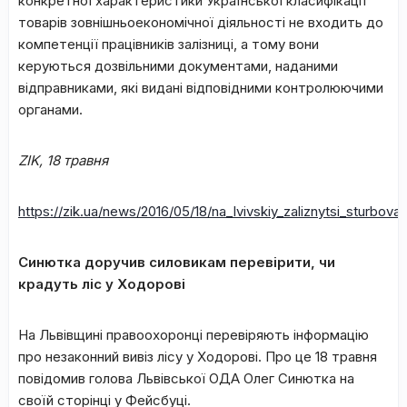
конкретної характеристики Української класифікації
товарів зовнішньоекономічної діяльності не входить до
компетенції працівників залізниці, а тому вони
керуються дозвільними документами, наданими
відправниками, які видані відповідними контролюючими
органами.
ZIK
, 18 травня
https://zik.ua/news/2016/05/18/na_lvivskiy_zaliznytsi_stur
Синютка доручив силовикам перевірити, чи
крадуть ліс у Ходорові
На Львівщині правоохоронці перевіряють інформацію
про незаконний вивіз лісу у Ходорові. Про це 18 травня
повідомив голова Львівської ОДА Олег Синютка на
своїй сторінці у Фейсбуці.