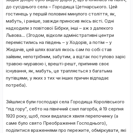
до сусіднього села – Городища Цетнарського. Цей
гостинець у першій половині минулого століття, як,
мабуть, і раніше, завжди приносив якісь вісті. Одні
надходили з повітової Бібрки, інші – аж з далекого
Львова… (Згодом, відколи адміністративні центри
перемістились на південь – у Ходорів, а потім – у
Жидачів, цей шлях взагалі якось сам по собі став
зайвим, непотрібним, забутим, а відтак поступово заріс
травою-муравою і, врешті-решт, припинив своє
існування, як, мабуть, це трапляється з багатьма
путівцями, у яких з тих чи інших причин відпадає
потреба).
Зійшлися були господарі села Городища Королівського
“під гору”, себто на північний схил пагорба, й 19 серпня
1920 року, щоб, поки видалася хвиля перепочинку (а
саме було свято Преображення Господнього),
поділитися враженнями про пережите, обміркувати, які