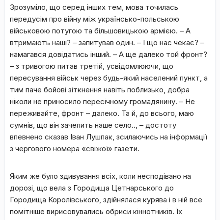
Зрозуміло, що серед інших тем, мова точилась
передусім про війну між українсько-польською
військовою потугою та більшовицькою армією. – А
втримають наші? – запитував один. – І що нас чекає? –
намагався довідатись інший. – А ще далеко той фронт?
– з тривогою питав третій, усвідомлюючи, що
пересування військ через будь-який населений пункт, а
тим паче бойові зіткнення навіть поблизько, добра
ніколи не приносило пересічному громадянину. – Не
переживайте, фронт – далеко. Та й, до всього, маю
сумнів, що він зачепить наше село.., – достоту
впевнено сказав Іван Лушпак, зсилаючись на інформації
з чергового номера «свіжої» газети.
Яким же було здивування всіх, коли несподівано на
дорозі, що вела з Городища Цетнарського до
Городища Королівського, здійнялася курява і в ній все
помітніше вирисовувались обриси кіннотників. Їх