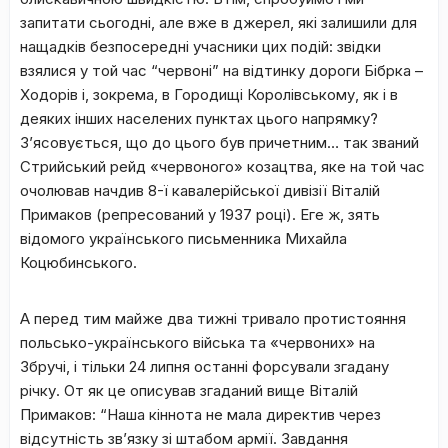
запитати сьогодні, але вже в джерел, які залишили для
нащадків безпосередні учасники цих подій: звідки
взялися у той час “червоні” на відтинку дороги Бібрка –
Ходорів і, зокрема, в Городищі Королівському, як і в
деяких інших населених пунктах цього напрямку?
З’ясовується, що до цього був причетним… так званий
Стрийський рейд «червоного» козацтва, яке на той час
очолював начдив 8-ї кавалерійської дивізії Віталій
Примаков (репресований у 1937 році). Еге ж, зять
відомого українського письменника Михайла
Коцюбинського.
А перед тим майже два тижні тривало протистояння
польсько-українського війська та «червоних» на
Збручі, і тільки 24 липня останні форсували згадану
річку. От як це описував згаданий вище Віталій
Примаков: “Наша кіннота не мала директив через
відсутність зв’язку зі штабом армії. Завдання