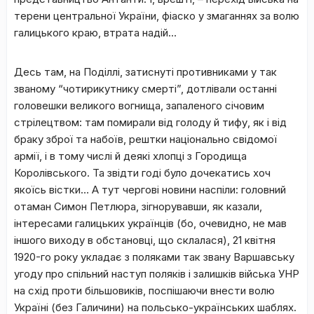
терени центральної України, фіаско у змаганнях за волю
галицького краю, втрата надій…
Десь там, на Поділлі, затиснуті противниками у так
званому “чотирикутнику смерті”, дотлівали останні
головешки великого вогнища, запаленого січовим
стрілецтвом: там помирали від голоду й тифу, як і від
браку зброї та набоїв, рештки національно свідомої
армії, і в тому числі й деякі хлопці з Городища
Королівського. Та звідти годі було дочекатись хоч
якоїсь вістки… А тут чергові новини наспіли: головний
отаман Симон Петлюра, зігнорувавши, як казали,
інтересами галицьких українців (бо, очевидно, не мав
іншого виходу в обстановці, що склалася), 21 квітня
1920-го року укладає з поляками так звану Варшавську
угоду про спільний наступ поляків і залишків війська УНР
на схід проти більшовиків, поспішаючи внести волю
Україні (без Галичини) на польсько-українських шаблях.