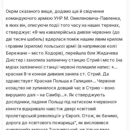
Окрім сказаного вище, додамо ще й свідчення
командуючого армією УНР М. Омеляновича-Павленка,
в яких він, описуючи події того часу на наших теренах,
стверджує: «8-ма кавалерійська дивізія червоних (до
дві тисячі шабель) вдерлася поміж нашим лівим крилом
і правим (крилом) польської армії (в напрямкові колії
Бережани – місто Ходорів), перейшла біля Жидачева
Дністер і захопила залізничну станцію Стрий і місто (на
мурах залізничної станції червоні полишили напис: «…
красная 8-я конная дивизия заняла ст. Стрий. Да
здравствует Красная Польша и Галиция»… Червоне
козацтво не зупинялося довший час в Стрию – воно
вирушило далі – на Самбір…». Як стверджують
дослідники, падіння Польщі під натиском «червоної»
кінноти відкривало навстіж двері «світовій
пролетарській революції» у Європі. Отож, як бачимо,
дорога до «світового пожарища”, як висловився
«червоний» маршал Тухачевський, не тільки вела