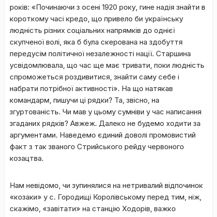
років: «Починаючи з осені 1920 року, гине надія знайти в
короткому часі кредо, що привело би українську
людність різних соціальних напрямків до однієї
скупченої волі, яка б була скерована на здобуття
передусім політичної незалежності нації. Старшина
усвідомлювала, що час ще має тривати, поки людність
спроможеться роздивитися, знайти саму себе і
набрати потрібної активності». На що натякав
командарм, пишучи ці рядки? Та, звісно, на
згуртованість. Чи мав у цьому сумніви у час написання
згаданих рядків? Авжеж. Далеко не будемо ходити за
аргументами. Наведемо єдиний доволі промовистий
факт з так званого Стрийського рейду червоного
козацтва.
Нам невідомо, чи зупинялися на нетривалий відпочинок
«козаки» у с. Городищі Королівському перед тим, ніж,
скажімо, «завітати» на станцію Ходорів, важко