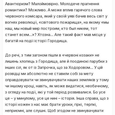
Авантюризм? Малоймовірно. Молодече прагнення
романтики? Можливо. А може вплив гарячого слова
червоного комісара, який у своїй уяві бачив весь світ у
вогнях революції, «світового пожарища», на якому «мы
наш, мы новый мир построим, кто был никем, тот
станет всем…»? Хтозна… Але такий факт мав місце у
багатій на події історії Городища.
До речі, з тим загоном пішли в «червоні козаки» не
лишень хлопець з Городища, але й поодинокі парубки з
інших сіл, як от із Загірочка, що за Ходоровом… У цій
розвідці ми абсолютно не ставили собі за мету
оправдовувати чи звинувачувати наших земляків у тому
чи іншому кроці, навіть, як може видатися, необачному,
з огляду на події, які у той період розвивалися. Бо усе
це – у минулому, усе це нині – історія. Інша справа, що з
історії кожен з нас має брати уроки, гіркі, терпкі,
неприємні, але слушні. Щоб згодом не звинувачувати