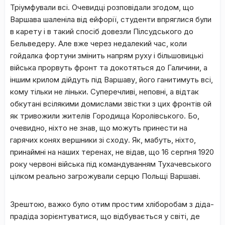
Тріумфували всі. Очевидці розповідали згодом, що
Варшава шаленіла від ейфорії, студенти впряглися були
в карету і в такий спосіб довезли Пілсудського до
Бельведеру. Але вже через недалекий час, коли
гойдалка фортуни змінить напрям руху і більшовицькі
війська прорвуть фронт та докотяться до Галичини, а
іншим крилом дійдуть під Варшаву, його ганитимуть всі,
кому тільки не ліньки. Суперечливі, неповні, а відтак
обкутані всілякими домислами звістки з цих фронтів ой
як тривожили жителів Городища Королівського. Бо,
очевидно, ніхто не знав, що можуть принести на
гарячих конях вершники зі сходу. Як, мабуть, ніхто,
принаймні на наших теренах, не відав, що 16 серпня 1920
року червоні війська під командуванням Тухачевського
цілком реально загрожували серцю Польщі Варшаві.
Зрештою, важко було отим простим хліборобам з діда-
прадіда зорієнтуватися, що відбувається у світі, де