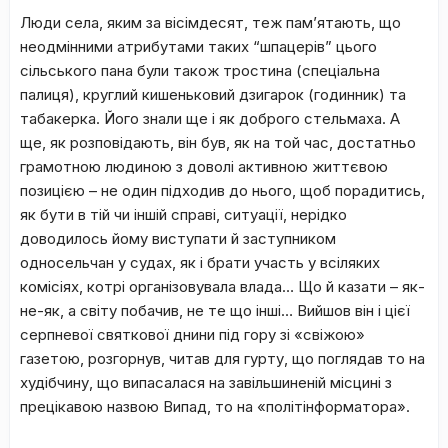
Люди села, яким за вісімдесят, теж пам’ятають, що
неодмінними атрибутами таких “шпацерів” цього
сільського пана були також тростина (спеціальна
палиця), круглий кишеньковий дзигарок (годинник) та
табакерка. Його знали ще і як доброго стельмаха. А
ще, як розповідають, він був, як на той час, достатньо
грамотною людиною з доволі активною життєвою
позицією – не один підходив до нього, щоб порадитись,
як бути в тій чи іншій справі, ситуації, нерідко
доводилось йому виступати й заступником
односельчан у судах, як і брати участь у всіляких
комісіях, котрі організовувала влада… Що й казати – як-
не-як, а світу побачив, не те що інші… Вийшов він і цієї
серпневої святкової днини під гору зі «свіжою»
газетою, розгорнув, читав для гурту, що поглядав то на
худібчину, що випасалася на завільшиненій місцині з
прецікавою назвою Випад, то на «політінформатора».