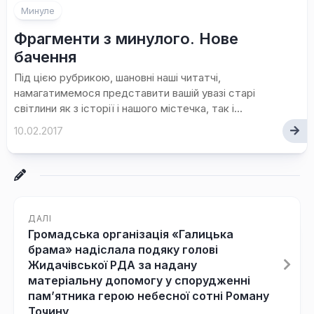
Минуле
Фрагменти з минулого. Нове
бачення
Під цією рубрикою, шановні наші читатчі,
намагатимемося представити вашій увазі старі
світлини як з історії і нашого містечка, так і...
10.02.2017
ДАЛІ
Громадська організація «Галицька
брама» надіслала подяку голові
Жидачівської РДА за надану
матеріальну допомогу у спорудженні
пам’ятника герою небесної сотні Роману
Точину