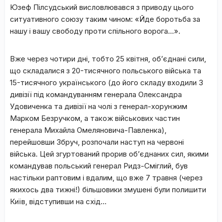
Юзеф Пілсудський висловлювався з приводу цього
ситуативного союзу таким чином: «Йде боротьба за
нашу і вашу свободу проти спільного ворога…».
Вже через чотири дні, тобто 25 квітня, об’єднані сили,
що складалися з 20-тисячного польського війська та
15-тисячного українського (до його складу входили 3
дивізії під командуванням генерала Олександра
Удовиченка та дивізії на чолі з генерал-хорунжим
Марком Безручком, а також військових частин
генерала Михайла Омеляновича-Павленка),
перейшовши Збруч, розпочали наступ на червоні
війська. Цей згуртований прорив об’єднаних сил, якими
командував польський генерал Ридз-Сміглий, був
настільки раптовим і вдалим, що вже 7 травня (через
якихось два тижні!) більшовики змушені були полишити
Київ, відступивши на схід…