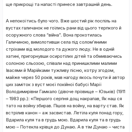
ще прикрощі та напасті принесе завтрашній день.
А непокоїтись було чого. Вже шостий рік поспіль на
вустах галичанок не гоїлись рани від цього терпкого й
осоружного слова “війна”. Вона прокотилась
Галичиною, вимолотивши села під солом’яними
стріхами від молодого та дужого люду. Не в одній
хатині, пригорнувши осиротілих дітей та обмиваючись
солоною сльозою, співали над принишклими малими
Івасями й Марійками тужливу пісню, котру згодом,
майже через 50 років, мав нагоду якось почути й автор
цих заміток з вуст моєї покійної бабусі Марії
Володимирівни Гамкало (дівоче прізвище – Юзьків) (1911
– 1983 рр.): «Першого серпня дощ накрапав, Як наш ся
тато на войну збирав. Пішов на войну, на варту став. Як
встрілив канон – аж засвистав. Летіла куля понад гору,
Вдарила куля та в грудь мою. Вдарила куля та в грудь
мою – Потекла крівця до Дунаю. А в тім Дунаю – чиста