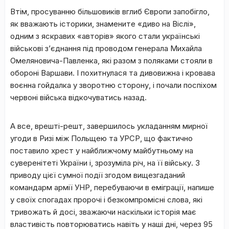
Втім, просуванню більшовиків вглиб Європи запобігло,
як вважають історики, знамените «диво на Віслі»,
одним з яскравих «авторів» якого стали українські
військові з’єднання під проводом генерала Михайла
Омеляновича-Павленка, які разом з поляками стояли в
обороні Варшави. І похитнулася та дивовижна і кровава
воєнна гойдалка у зворотню сторону, і почали поспіхом
червоні війська відкочуватись назад.
А все, врешті-решт, завершилось укладанням мирної
угоди в Ризі між Польщею та УРСР, що фактично
поставило хрест у найближчому майбутньому на
суверенітеті України і, зрозуміла річ, на її війську. З
приводу цієї сумної події згодом вищезгаданий
командарм армії УНР, перебуваючи в еміграції, напише
у своїх спогадах пророчі і безкомпромісні слова, які
тривожать й досі, зважаючи наскільки історія має
властивість повторюватись навіть у наші дні, через 95