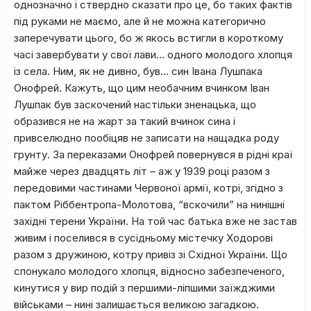
однозначно і ствердно сказати про це, бо таких фактів
під руками не маємо, але й не можна категорично
заперечувати цього, бо ж якось встигли в короткому
часі завербувати у свої лави… одного молодого хлопця
із села. Ним, як не дивно, був… син Івана Лушпака
Онофрей. Кажуть, що цим необачним вчинком Іван
Лушпак був заскочений настільки зненацька, що
образився не на жарт за такий вчинок сина і
привселюдно пообіцяв не записати на нащадка роду
грунту. За переказами Онофрей повернувся в рідні краї
майже через двадцять літ – аж у 1939 році разом з
передовими частинами Червоної армії, котрі, згідно з
пактом Ріббентропа-Молотова, “вскочили” на нинішні
західні терени України. На той час батька вже не застав
живим і поселився в сусідньому містечку Ходорові
разом з дружиною, котру привіз зі Східної України. Що
спонукало молодого хлопця, відносно забезпеченого,
кинутися у вир подій з першими-ліпшими заїжджими
військами – нині залишається великою загадкою.