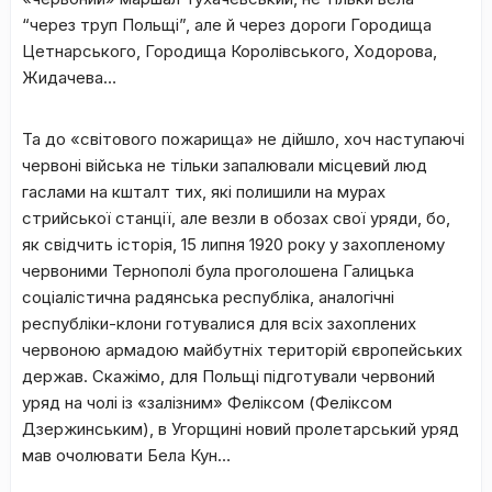
“через труп Польщі”, але й через дороги Городища
Цетнарського, Городища Королівського, Ходорова,
Жидачева…
Та до «світового пожарища» не дійшло, хоч наступаючі
червоні війська не тільки запалювали місцевий люд
гаслами на кшталт тих, які полишили на мурах
стрийської станції, але везли в обозах свої уряди, бо,
як свідчить історія, 15 липня 1920 року у захопленому
червоними Тернополі була проголошена Галицька
соціалістична радянська республіка, аналогічні
республіки-клони готувалися для всіх захоплених
червоною армадою майбутніх територій європейських
держав. Скажімо, для Польщі підготували червоний
уряд на чолі із «залізним» Феліксом (Феліксом
Дзержинським), в Угорщині новий пролетарський уряд
мав очолювати Бела Кун…