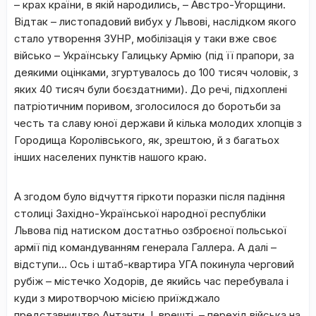
– крах країни, в якій народились, – Австро-Угорщини.
Відтак – листопадовий вибух у Львові, наслідком якого
стало утворення ЗУНР, мобілізація у таки вже своє
військо – Українську Галицьку Армію (під її прапори, за
деякими оцінками, згуртувалось до 100 тисяч чоловік, з
яких 40 тисяч були боєздатними). До речі, підхоплені
патріотичним поривом, зголосилося до боротьби за
честь та славу юної держави й кілька молодих хлопців з
Городища Королівського, як, зрештою, й з багатьох
інших населених пунктів нашого краю.
А згодом було відчуття гіркоти поразки після падіння
столиці Західно-Української народної республіки
Львова під натиском достатньо озброєної польської
армії під командуванням генерала Галлера. А далі –
відступи… Ось і штаб-квартира УГА покинула черговий
рубіж – містечко Ходорів, де якийсь час перебувала і
куди з миротворчою місією приїжджало
представництво Антанти. І, врешті, – перехід війська на