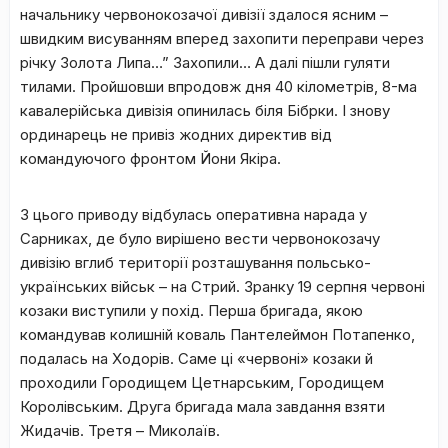
начальнику червонокозачої дивізії здалося ясним –
швидким висуванням вперед захопити переправи через
річку Золота Липа…” Захопили… А далі пішли гуляти
тилами. Пройшовши впродовж дня 40 кілометрів, 8-ма
кавалерійська дивізія опинилась біля Бібрки. І знову
ординарець не привіз жодних директив від
командуючого фронтом Йони Якіра.
З цього приводу відбулась оперативна нарада у
Сарниках, де було вирішено вести червонокозачу
дивізію вглиб території розташування польсько-
українських військ – на Стрий. Зранку 19 серпня червоні
козаки виступили у похід. Перша бригада, якою
командував колишній коваль Пантелеймон Потапенко,
подалась на Ходорів. Саме ці «червоні» козаки й
проходили Городищем Цетнарським, Городищем
Королівським. Друга бригада мала завдання взяти
Жидачів. Третя – Миколаїв.