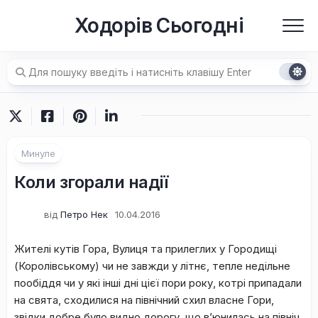
Перейти
Ходорів Сьогодні
до
вмісту
Минуле
Коли згорали надії
від
Петро Нек
10.04.2016
Жителі кутів Гора, Вулиця та прилеглих у Городищі
(Королівському) чи не завжди у літнє, тепле недільне
пообіддя чи у які інші дні цієї пори року, котрі припадали
на свята, сходилися на північний схил власне Гори,
звідки добре було видно дорогу, що в’юнилась на північ,