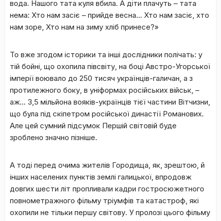
вода. Нашого тата куля вбила. А діти плачуть – тата
нема: Хто нам засіє – прийде весна… Хто нам засіє, хто
нам зоре, Хто нам на зиму хліб принесе?»
То вже згодом історики та інші дослідники полічать: у
тій бойні, що охопила півсвіту, на боці Австро-Угорської
імперії воювало до 250 тисяч українців-галичан, а з
протилежного боку, в уніформах російських військ, –
аж… 3,5 мільйона вояків-українців тієї частини Вітчизни,
що була під скіпетром російської династії Романових.
Але цей сумний підсумок Першій світовій буде
зроблено значно пізніше.
А тоді перед очима жителів Городища, як, зрештою, й
інших населених пунктів землі галицької, впродовж
довгих шести літ пропливали кадри гостросюжетного
повнометражного фільму тріумфів та катастроф, які
охопили не тільки першу світову. У пролозі цього фільму