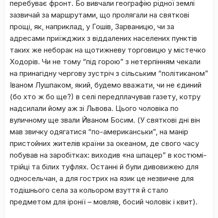
перебуває фронт. Бо вивчали географію рідної землі
зазвичай за маршрутами, що пролягали на святкові
прощі, як, наприклад, у Гошів, Зарваницю, чи за
адресами приїжджих з віддалених населених пунктів
таких же неборак на щотижневу торговицю у містечко
Ходорів. Чи не тому “під горою” з нетерпінням чекали
на принагідну чергову зустріч з сільським “політиканом”
Іваном Лушпаком, який, будемо вважати, чи не єдиний
(бо хто ж бо ще?) в селі передплачував газету, котру
надсилали йому аж зі Львова. Цього чоловіка по
вуличному ще звали Йваном Босим. (У святкові дні він
мав звичку одягатися “по-американськи”, на манір
пристойних жителів країни за океаном, де свого часу
побував на заробітках: виходив «на шпацер” в костюмі-
трійці та білих туфлях. Останні й були дивовижею для
односельчан, а для гострих на язик це незвичне для
тодішнього села за кольором взуття й стало
предметом для іронії – мовляв, босий чоловік і квит).