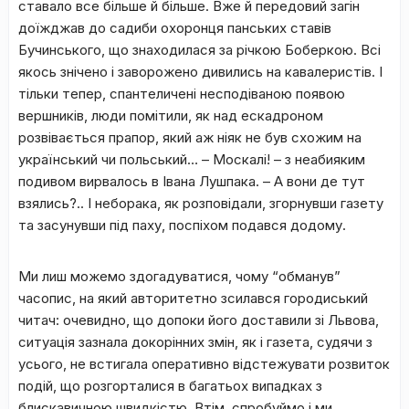
ставало все більше й більше. Вже й передовий загін
доїжджав до садиби охоронця панських ставів
Бучинського, що знаходилася за річкою Боберкою. Всі
якось знічено і заворожено дивились на кавалеристів. І
тільки тепер, спантеличені несподіваною появою
вершників, люди помітили, як над ескадроном
розвівається прапор, який аж ніяк не був схожим на
український чи польський… – Москалі! – з неабияким
подивом вирвалось в Івана Лушпака. – А вони де тут
взялись?.. І неборака, як розповідали, згорнувши газету
та засунувши під паху, поспіхом подався додому.
Ми лиш можемо здогадуватися, чому “обманув”
часопис, на який авторитетно зсилався городиський
читач: очевидно, що допоки його доставили зі Львова,
ситуація зазнала докорінних змін, як і газета, судячи з
усього, не встигала оперативно відстежувати розвиток
подій, що розгорталися в багатьох випадках з
блискавичною швидкістю. Втім, спробуймо і ми