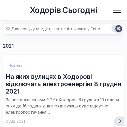
Перейти
Ходорів Сьогодні
до
вмісту
2021
Новини
На яких вулицях в Ходорові
відключать електроенергію 8 грудня
2021
За повідомленнями ЛОЕ вХодорові 8 грудня з 10 години
рнку до 16 години дня в ряді вулиць буде відсутнє
електропостачання...
03.12.2021