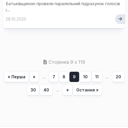
Батьківщиною провели паралельний підрахунок голосів
і...
28.10.2020
Сторінка 9 з 119
« Перша
«
...
7
8
9
10
11
...
20
30
40
...
»
Остання »