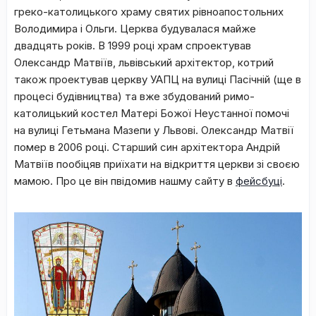
греко-католицького храму святих рівноапостольних
Володимира і Ольги. Церква будувалася майже
двадцять років. В 1999 році храм спроектував
Олександр Матвіїв, львівський архітектор, котрий
також проектував церкву УАПЦ на вулиці Пасічній (ще в
процесі будівництва) та вже збудований римо-
католицький костел Матері Божої Неустанної помочі
на вулиці Гетьмана Мазепи у Львові. Олександр Матвії
помер в 2006 році. Старший син архітектора Андрій
Матвіїв пообіцяв приїхати на відкриття церкви зі своєю
мамою. Про це він пвідомив нашму сайту в
фейсбуці
.