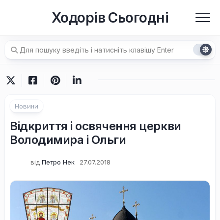
Перейти
Ходорів Сьогодні
до
вмісту
Новини
Відкриття і освячення церкви
Володимира і Ольги
від
Петро Нек
27.07.2018