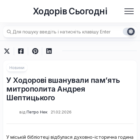
Перейти
Ходорів Сьогодні
до
вмісту
Новини
У Ходорові вшанували пам’ять
митрополита Андрея
Шептицького
від
Петро Нек
21.02.2026
У міській бібліотеці відбулася духовно-історична година