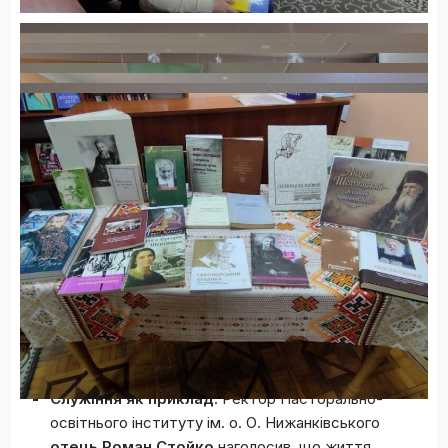
Історичні паралелі та духовні
уроки
Молитва та благословення
: Зустріч розпочалася
зі спільної молитви під проводом отця-декана
Миколи Прунака
.
Шептицькі на Ходорівщині
: Історик
Зоряна
Драпак
представила дослідження про зв’язки
родини Шептицьких із нашим краєм, розкриваючи
маловідомі факти їхньої діяльності на Ходорівщині.
Служіння як приклад
: Ректор Пасторально-
освітнього інституту ім. о. О. Нижанківського
отець Роман Стойко
наголосив, що життя