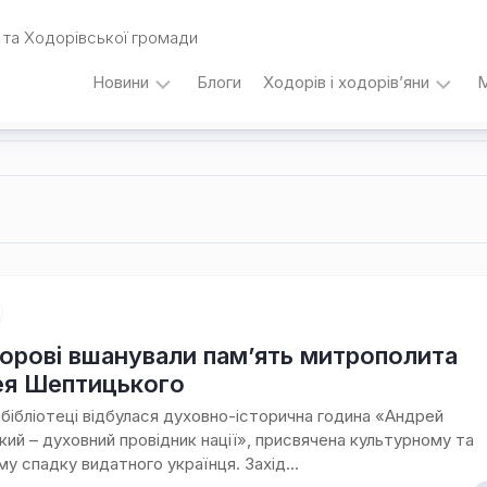
та Ходорівської громади
Новини
Блоги
Ходорів і ходорів’яни
М
Вибори
…
під
кутом
зору
Любомира
Калинця
Дати,
події,
персоналії
орові вшанували пам’ять митрополита
/
я Шептицького
Думки
з
й бібліотеці відбулася духовно-історична година «Андрей
приводу…
ий – духовний провідник нації», присвячена культурному та
му спадку видатного українця. Захід...
Уродженці