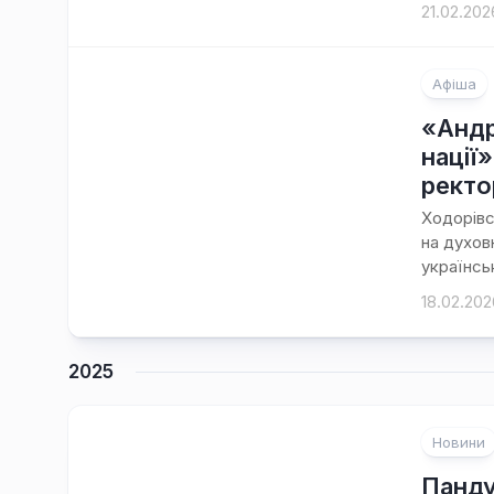
21.02.202
Афіша
«Андр
нації»
ректо
Ходорівс
на духов
українськ
18.02.202
2025
Новини
Панду