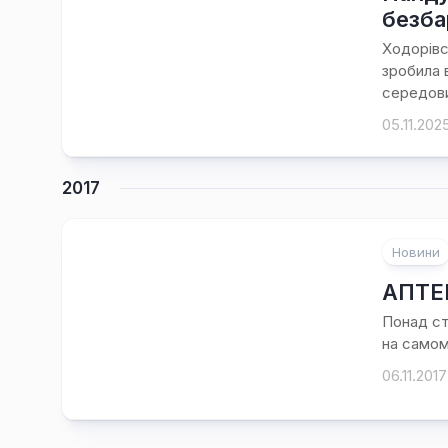
безба
Ходорівс
зробила 
середови
05.11.202
2017
Новини
АПТЕК
Понад ст
на самом
06.11.2017