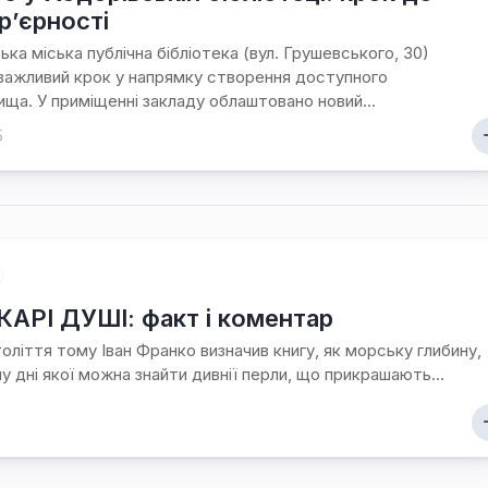
р’єрності
і
знай
ька міська публічна бібліотека (вул. Грушевського, 30)
свій
важливий крок у напрямку створення доступного
рідний
ща. У приміщенні закладу облаштовано новий...
край
5
Ходорів’яни
в
світах
АРІ ДУШІ: факт і коментар
оліття тому Іван Франко визначив книгу, як морську глибину,
у дні якої можна знайти дивнії перли, що прикрашають...