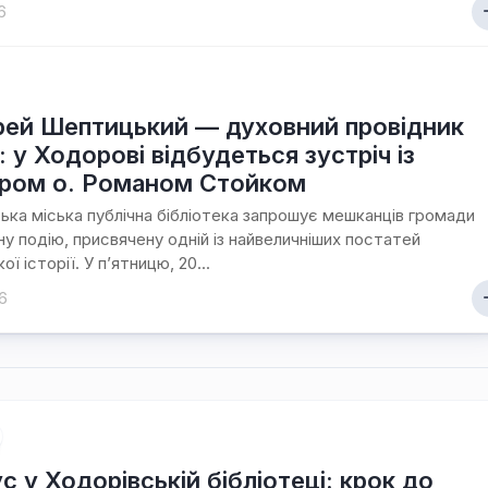
6
Ходорова
/
Їхня
доля
пов’язана
з
ей Шептицький — духовний провідник
містом
: у Ходорові відбудеться зустріч із
ром о. Романом Стойком
Хто
є
ька міська публічна бібліотека запрошує мешканців громади
хто
ну подію, присвячену одній із найвеличніших постатей
/
ої історії. У п’ятницю, 20...
Ходорівський
слід
6
Доля
заробітчанська
/
Зустрічі
даровані
долею
с у Ходорівській бібліотеці: крок до
Люби