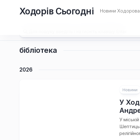
Перейти
Ходорів Сьогодні
до
Новини Ходорова 
вмісту
бібліотека
2026
Новини
У Ход
Андре
У міські
Шептицьк
релігійно