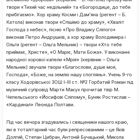
твори «Тихий час недільний» та «Богородице, до тебе
прибігаємо». Хор храму Косми і Дам’яна (регент – Б.
Катола) виконав твори «Спішімо до храму», «Хваліт
Господа з небес», пісню «Про Владику Сліпого»
виконав Петро Андрушків, а хор храму Володимира і
Ольги (регент – Ольга Мельник) – твори «Хто тебе
приймає, Христе», «О Маріє, Мати Божа». У виконанні
народної хорової капели «Мрія» (керівник – Ольга
Мельник) звучали твори «Благослови, душе моя,
Господа», «Боже, на землю нашу споглянь». Учень 9-го
класу Ходорівської ЗОШ І-ІІІ ст. №2 Горбатий Роман під
музичний супровід Марти Макух прочитав твір М.
Чепельського «Йосифові Сліпому», Буняк Ростислав –
«Кардинал» Леоніда Полтави.
Під час вечора згадувались і священики нашого краю,
які в тоталітарний час були репресованими – це Яків
Долгий, Степан Цибран, Антоній Бучацький, Микола