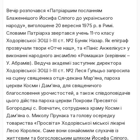
Вечір розпочався «Патріаршим посланням
Блаженнішого Йосифа Сліпого до українського
народу», виголошене 20 вересня 1975 р. в Римі.
Словами Патріарха звертався учень 11-го класу
Ходорівської ЗОШ І-ІІІ ст. №2 Буняк Назар. Як епіграф
прозвучали твори «Отче наш», та «Паніс Анжелікус» у
виконанні народного ансамблю «Ромашка» (керівник –
У. Абрамів). Ведуча академії заступник директора
Ходорівської ЗОШ І-ІІІ ст. №2 Леся Гульцьо запросила
на сцену священика отця-декана Мар’яна, пароха
церкви Косми і Дам’яна, для священичого
благословення урочистостей, а також співдоповідачів
цього дійства пароха церкви Покрови Пресвятої
Богородиці с. Вовчатич, сотрудника храму Косми і
Дам’яна о. Миколу Прунака та голову осередку
товариства «Просвіта» Ходорівської міської лікарні
Лесю Королюк. Саме вони ознайомили слухачів із
життєвим та богословським шляхом Йосифа Сліпого.