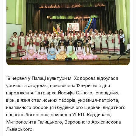
18 червня у Палаці культури м. Ходорова відбулася
урочиста академія, присвячена 125-річчю з дня
народження Патріарха Йосифа Сліпого, ісповідника
віри, в’язня сталінських таборів, українця-патріота,
незламного оборонця і будівничого Церкви, видатного
вченого-богослова, єпископа УГКЦ, Кардинала,
Митрополита Галицького, Верховного Архієпископа
Львівського.