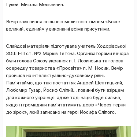
Гулей, Микола Мельничин.
Вечір закінчився спільною молитвою-гімном «Боже
великий, єдиний» у виконанні всіма присутніми.
Слайдові матеріали підготувала учитель Ходорівської
ЗОШ І-ІІІ ст. №2 Марків Тетяна. Організаторами вечора
були голова Союзу українок п. І. Лозинська та голова
осередку товариства «Просвіта» п. М. Носик. Вечір
пройшов на інтелектуально-духовному рівні.
Пам’ятаймо, що такі постаті як Андрей Шептицький,
Любомир Гузар, Йосиф Сліпий… повинні бути взірцем
для кожного українця, адже тоді нація буде сильна,
якщо її громадяни пам’ятатимуть девіз «Через терни
до зірок», який записано на гербі Йосифа Сліпого.