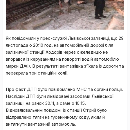
Як повідомили у прес-службі Львівської залізниці, що 29
листопада о 20:10 год. на автомобільній дорозі біля
залізничної станції Ходорів через ожеледицю не
впорався із керуванням на повороті водій автомобілю
марки ДАФ. В результаті вантажівка з’їхала із дороги та
перекрила три станційні колії.
Про факт ДТП було повідомлено МНС та органи поліції.
Наслідки ДТП були ліквідовані засобами Львівської
залізниці на ранок 30.11, а саме о 10:15.
Відновлювальним поїздом із станції Стрий було
відправлено тягач на гусеничному ходу, яким й
витягнути вантажний автомобіль.