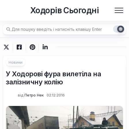
Перейти
Ходорів Сьогодні
до
вмісту
Новини
У Ходорові фура вилетіла на
залізничну колію
від
Петро Нек
02.12.2016