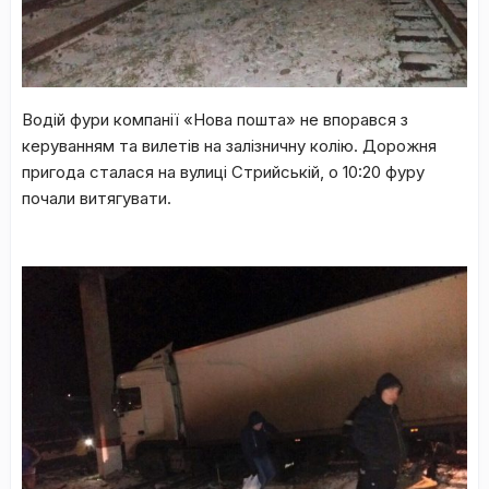
Водій фури компанії «Нова пошта» не впорався з
керуванням та вилетів на залізничну колію. Дорожня
пригода сталася на вулиці Стрийській, о 10:20 фуру
почали витягувати.