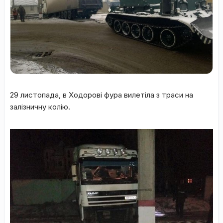
29 листопада, в Ходорові фура вилетіла з траси на
залізничну колію.