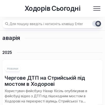
Перейти
Ходорів Сьогодні
до
вмісту
аварія
2025
Новини
Чергове ДТП на Стрийській під
мостом в Ходорові
Користувач фейсбуку Назар Кісіль опублікував в
фейсбуці відео з ДТП під пішоходним мостом в
Ходорові на перехресті вулиць Стрийської та...