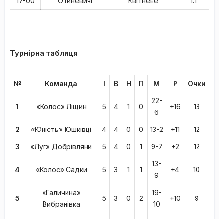
17-00
Отиневичі
Квітневе
1:1
Турнірна таблиця
№
Команда
І
В
Н
П
М
Р
Очки
22-
1
«Колос» Ліщин
5
4
1
0
+16
13
6
2
«Юність» Юшківці
4
4
0
0
13-2
+11
12
3
«Луг» Добрівляни
5
4
0
1
9-7
+2
12
13-
4
«Колос» Садки
5
3
1
1
+4
10
9
«Галичина»
19-
5
5
3
0
2
+10
9
Вибранівка
10