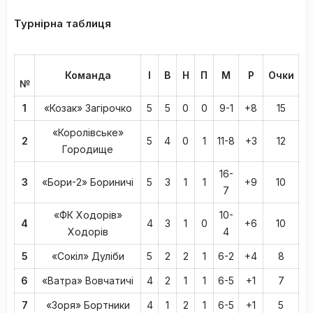
Турнірна таблиця
Команда
І
В
Н
П
М
Р
Очки
№
1
«Козак» Загірочко
5
5
0
0
9-1
+8
15
«Королівське»
2
5
4
0
1
11-8
+3
12
Городище
16-
3
«Бори-2» Бориничі
5
3
1
1
+9
10
7
«ФК Ходорів»
10-
4
4
3
1
0
+6
10
Ходорів
4
5
«Сокіл» Дуліби
5
2
2
1
6-2
+4
8
6
«Ватра» Вовчатичі
4
2
1
1
6-5
+1
7
7
«Зоря» Бортники
4
1
2
1
6-5
+1
5