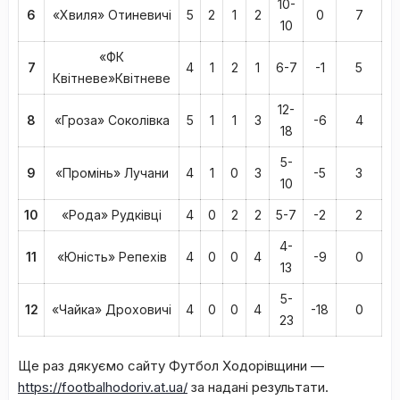
10-
6
«Хвиля» Отиневичі
5
2
1
2
0
7
10
«ФК
7
4
1
2
1
6-7
-1
5
Квітневе»Квітневе
12-
8
«Гроза» Соколівка
5
1
1
3
-6
4
18
5-
9
«Промінь» Лучани
4
1
0
3
-5
3
10
10
«Рода» Рудківці
4
0
2
2
5-7
-2
2
4-
11
«Юність» Репехів
4
0
0
4
-9
0
13
5-
12
«Чайка» Дроховичі
4
0
0
4
-18
0
23
Ще раз дякуємо сайту Футбол Ходорівщини —
https://footbalhodoriv.at.ua/
за надані результати.