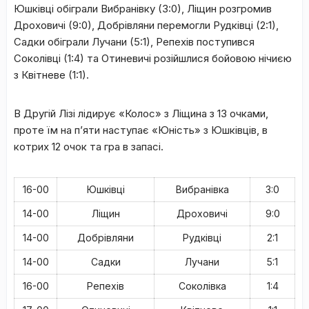
Юшківці обіграли Вибранівку (3:0), Ліщин розгромив
Дроховичі (9:0), Добрівляни перемогли Рудківці (2:1),
Садки обіграли Лучани (5:1), Репехів поступився
Соколівці (1:4) та Отиневичі розійшлися бойовою нічиєю
з Квітневе (1:1).
В Другій Лізі лідирує «Колос» з Ліщина з 13 очками,
проте їм на п’яти наступає «Юність» з Юшківців, в
котрих 12 очок та гра в запасі.
16-00
Юшківці
Вибранівка
3:0
14-00
Ліщин
Дроховичі
9:0
14-00
Добрівляни
Рудківці
2:1
14-00
Садки
Лучани
5:1
16-00
Репехів
Соколівка
1:4