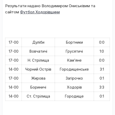
Результати надано Володимиром Ониськівим та
сайтом
Футбол Ходорівщини
17-00
Дуліби
Бортники
0:0
17-00
Вовчатичі
Грусятичі
1:0
17-00
Н. Стрілища
Кам’яне
0:0
14-00
Чорний Острів
Городищенське
3:1
17-00
Жирова
Загірочко
0:1
14-00
Бориничі
Ходорів
3:3
14-00
Ст. Стрілища
Городище
0:1