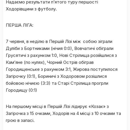
Надаємо результати п’ятого туру першості
Ходорівщини з футболу.
ПЕРША ЛІГА:
7 червня, в неділю в Першій Лізі між собою зіграли
Дуліби з Бортниками (нічия 0:0), Вовчатичі обіграли
Грусятичі з рахунком 1:0, Нові Стрілища розійшлися з
Кам’яне (по нулях), Чорний Острів обіграв
Городищенське з рахунком 3:1, Жирова поступилося
Загірочку (0:1), Бориничі з Ходоровом розішлися
бойовою нічиєю (3:3) та Старі Стрілища прогрли
Городищу (0:1)
На першому місці в Першій Лізі лідирує «Козак» з
Загірочка з 15 очками, Ходорів на 4 місці з 10 очками та
грою в запасі.