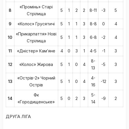
«Промінь» Старі
8
5
1
2
2
8-11
-3
5
Стрілища
9
«Колос» Грусятичі
5
1
1
3
8-8
0
4
«Прикарпаття» Нові
10
5
1
1
3
6-8
-2
4
Стрілища
11
«Дністер» Кам’яне
4
0
3
1
4-5
-1
3
8-
12
«Колос» Жирова
5
1
0
4
-5
3
13
«Острів-2» Чорний
4-
13
5
1
0
4
-12
3
Острів
16
Фк
5-
14
5
0
2
3
-9
2
«Городищенське»
14
ДРУГА ЛІГА