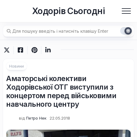
Перейти
Ходорів Сьогодні
до
вмісту
Новини
Аматорські колективи
Ходорівської ОТГ виступили з
концертом перед військовими
навчального центру
від
Петро Нек
22.05.2018