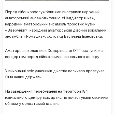
Перед військовослужбовцями виступили народний
аматорський ансамбль танцю «Наддністрянка»,
народний аматорський ансамбль троїстих музик
«Візерунки», народний аматорський дівочий вокальний
ансамбль «Ромашка», солістка Василина Івановська.
Аматорські колективи Ходорівської ОТГ виступили з
концертом перед військовими навчального центру
У виконанні всіх учасників дійства величаво прозвучав
Гімн нашої держави.
На завершення перебування на території 184
навчального центру всіх артистів почастували смачним
обідом у солдатській їдальні.