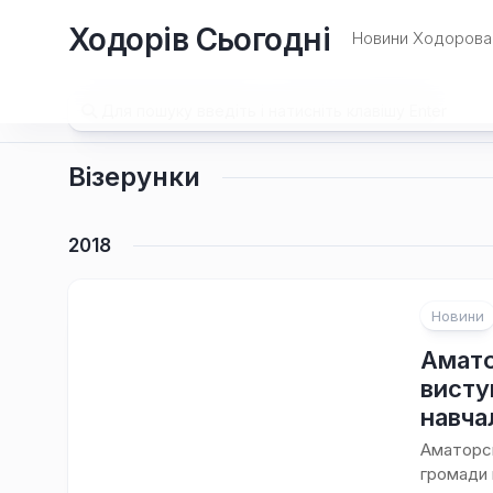
Перейти
Ходорів Сьогодні
до
Новини Ходорова 
вмісту
Візерунки
2018
Новини
Амато
висту
навча
Аматорсь
громади 