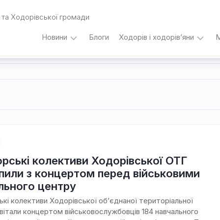
та Ходорівської громади
Новини
Блоги
Ходорів і ходорів’яни
М
Вибори
…
під
кутом
зору
Любомира
Калинця
Дати,
події,
персоналії
рські колективи Ходорівської ОТГ
/
пили з концертом перед військовими
Думки
льного центру
з
приводу…
кі колективи Ходорівської об’єднаної територіальної
вітали концертом військовослужбовців 184 навчального
Уродженці