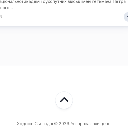
аціональної академії сухопутних військ імені гетьмана Петра
Ходорова
ного...
/
Їхня
8
доля
пов’язана
з
містом
Хто
є
хто
/
Ходорівський
слід
Доля
заробітчанська
/
Зустрічі
даровані
долею
Ходорів Сьогодні © 2026. Усі права захищено.
Люби