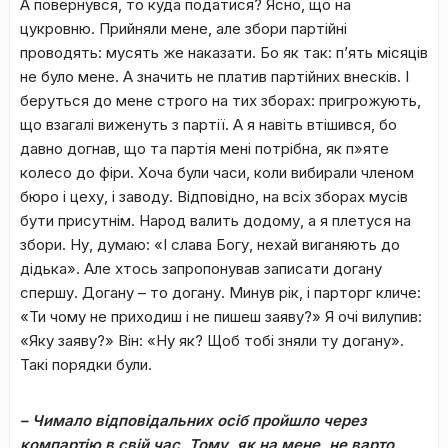
А повернувся, то куда податися? Ясно, що на
цукровню. Прийняли мене, але збори партійні
проводять: мусять же наказати. Бо як так: п’ять місяців
не було мене. А значить не платив партійних внесків. І
беруться до мене строго на тих зборах: пригрожують,
що взагалі виженуть з партії. А я навіть втішився, бо
давно догнав, що та партія мені потрібна, як п»яте
колесо до фіри. Хоча були часи, коли вибирали членом
бюро і цеху, і заводу. Відповідно, на всіх зборах мусів
бути присутнім. Народ валить додому, а я плетуся на
збори. Ну, думаю: «І слава Богу, нехай виганяють до
дідька». Але хтось запропонував записати догану
спершу. Догану – то догану. Минув рік, і парторг кличе:
«Ти чому не приходиш і не пишеш заяву?» Я очі вилупив:
«Яку заяву?» Він: «Ну як? Щоб тобі зняли ту догану».
Такі порядки були.
– Чимало відповідальних осіб пройшло через
компартію в свій час. Тому, як на мене, не варто