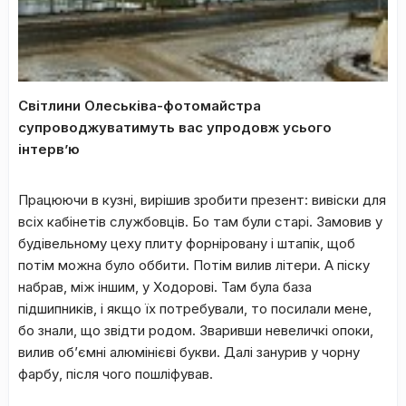
Світлини Олеськіва-фотомайстра
супроводжуватимуть вас упродовж усього
інтерв
’
ю
Працюючи в кузні, вирішив зробити презент: вивіски для
всіх кабінетів службовців. Бо там були старі. Замовив у
будівельному цеху плиту форніровану і штапік, щоб
потім можна було оббити. Потім вилив літери. А піску
набрав, між іншим, у Ходорові. Там була база
підшипників, і якщо їх потребували, то посилали мене,
бо знали, що звідти родом. Зваривши невеличкі опоки,
вилив об’ємні алюмінієві букви. Далі занурив у чорну
фарбу, після чого пошліфував.