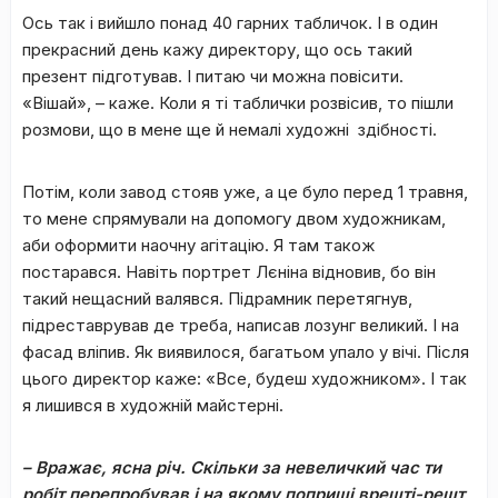
Ось так і вийшло понад 40 гарних табличок. І в один
прекрасний день кажу директору, що ось такий
презент підготував. І питаю чи можна повісити.
«Вішай», – каже. Коли я ті таблички розвісив, то пішли
розмови, що в мене ще й немалі художні здібності.
Потім, коли завод стояв уже, а це було перед 1 травня,
то мене спрямували на допомогу двом художникам,
аби оформити наочну агітацію. Я там також
постарався. Навіть портрет Лєніна відновив, бо він
такий нещасний валявся. Підрамник перетягнув,
підреставрував де треба, написав лозунг великий. І на
фасад вліпив. Як виявилося, багатьом упало у вічі. Після
цього директор каже: «Все, будеш художником». І так
я лишився в художній майстерні.
– Вражає, ясна річ. Скільки за невеличкий час ти
робіт перепробував і на якому поприщі врешті-решт