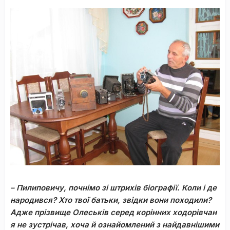
– Пилиповичу, почнімо зі штрихів біографії. Коли і де
народився? Хто твої батьки, звідки вони походили?
Адже прізвище Олеськів серед корінних ходорівчан
я не зустрічав, хоча й ознайомлений з найдавнішими