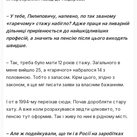
–
У тебе, Пилиповичу, напевно, по так званому
«гарячому» стажу набігло? Адже праця на ливарній
дільниці прирівнюється до найшкідливіших
професій, а значить на пенсію після цього виходять
швидше.
– Так, треба було мати 12 років стажу. Загального в
мене вийшло 25, а «гарячого» набралося 14 з
половиною. Тобто з запасом. Кірм цього, згідно з
законом, я ще міг писати заяви за власним бажанням.
І от в 1994-му переїхав сюди. Почав доробляти стару
хату. А вже коли розрахувався звідти цілковито, то
пенсію тут оформив. Так і живу по нині в рідному місті.
– Але ж подейкували, що ти і в Росії на заробітках