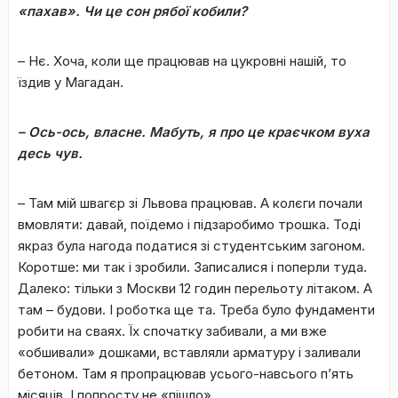
«пахав». Чи це сон рябої кобили?
– Нє. Хоча, коли ще працював на цукровні нашій, то
їздив у Магадан.
– Ось-ось, власне. Мабуть, я про це краєчком вуха
десь чув.
– Там мій швагєр зі Львова працював. А колєги почали
вмовляти: давай, поїдемо і підзаробимо трошка. Тоді
якраз була нагода податися зі студентським загоном.
Коротше: ми так і зробили. Записалися і поперли туда.
Далеко: тільки з Москви 12 годин перельоту літаком. А
там – будови. І роботка ще та. Треба було фундаменти
робити на сваях. Їх спочатку забивали, а ми вже
«обшивали» дошками, вставляли арматуру і заливали
бетоном. Там я пропрацював усього-навсього п’ять
місяців. І попросту не «пішло».