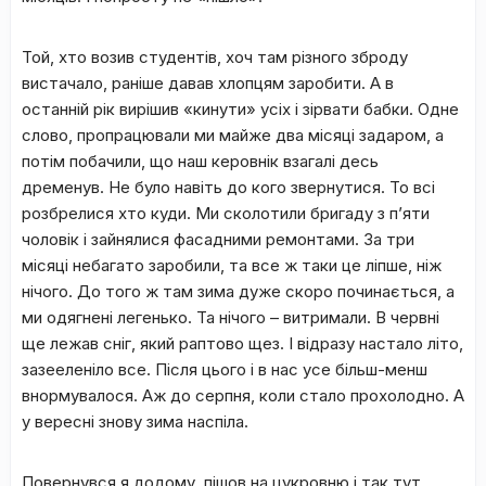
Той, хто возив студентів, хоч там різного зброду
вистачало, раніше давав хлопцям заробити. А в
останній рік вирішив «кинути» усіх і зірвати бабки. Одне
слово, пропрацювали ми майже два місяці задаром, а
потім побачили, що наш керовнік взагалі десь
дременув. Не було навіть до кого звернутися. То всі
розбрелися хто куди. Ми сколотили бригаду з п’яти
чоловік і зайнялися фасадними ремонтами. За три
місяці небагато заробили, та все ж таки це ліпше, ніж
нічого. До того ж там зима дуже скоро починається, а
ми одягнені легенько. Та нічого – витримали. В червні
ще лежав сніг, який раптово щез. І відразу настало літо,
зазееленіло все. Після цього і в нас усе більш-менш
внормувалося. Аж до серпня, коли стало прохолодно. А
у вересні знову зима наспіла.
Повернувся я додому, пішов на цукровню і так тут