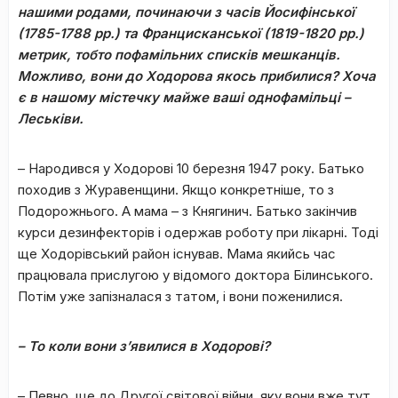
нашими родами, починаючи з часів Йосифінської
(1785-1788 рр.) та Францисканської (1819-1820 рр.)
метрик, тобто пофамільних списків мешканців.
Можливо, вони до Ходорова якось прибилися?
Хоча
є в нашому містечку майже ваші однофамільці –
Леськіви.
– Народився у Ходорові 10 березня 1947 року. Батько
походив з Журавенщини. Якщо конкретніше, то з
Подорожнього. А мама – з Княгинич. Батько закінчив
курси дезинфекторів і одержав роботу при лікарні. Тоді
ще Ходорівський район існував. Мама якийсь час
працювала прислугою у відомого доктора Білинського.
Потім уже запізналася з татом, і вони поженилися.
– То коли вони з
’
явилися в Ходорові?
– Певно, ще до Другої світової війни, яку вони вже тут