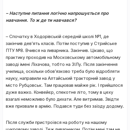
– Наступне питання логічно напрошується про
навчання. То ж де ти навчався?
– Спочатку в Ходорівській середній школі №1, де
закінчив дев’ять класів. Потім поступив у Стрийське
ПТУ №8. Вчився на ливарника. Закінчив. Цікаво, що
практику проходив на Московському автомобільному
заводі імені Ліхачова, тобто на ЗІЛу. Після закінчення
училища, оскільки обов’язково треба було відробляти
науку, направили на Алтайський тракторний завод у
місто Рубцовськ. Там працював майже рік. І прийшлося
дуже важко. Конвейєр, спекотне літо, тому в цеху
взагалі неможливо було дихати. Але витримав. Звідти
вже призвали в армію. Подався туди без заїзду додому.
Після служби пристроївся на роботу на нашому
цукровому заводі. Теж ливарником. Потім мені там не