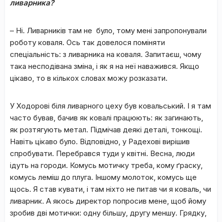
ливарника?
– Ні. Ливарників там не було, тому мені запропонували
роботу коваля. Ось так довелося поміняти
спеціальність: з ливарника на коваля. Запитаєш, чому
така несподівана зміна, і як я на неї наважився. Якщо
цікаво, то в кількох словах можу розказати.
У Ходорові біля ливарного цеху був ковальський. І я там
часто бував, бачив як ковалі працюють: як загинають,
як розтягують метал. Підмічав деякі деталі, тонкощі.
Навіть цікаво було. Відповідно, у Радехові вирішив
спробувати. Перебрався туди у квітні. Весна, люди
ідуть на городи. Комусь мотичку треба, кому ґраску,
комусь леміш до плуга. Іншому молоток, комусь ще
щось. Я став кувати, і там ніхто не питав чи я коваль, чи
ливарник. А якось директор попросив мене, щоб йому
зробив дві мотички: одну більшу, другу меншу. Грядку,