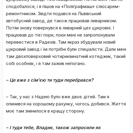
сподобалося, і я пішов на «Поліграфмаш» слюсарем-
ремонтником. Звідти подався на Львівський
автобусний завод, де також працював ливарником.
Потім знову повернувся в ливарний цех цукровні. І
працював до тієї пори, поки мені не запропонували
перевестися в Радехів. Там якраз збудували новий
цукровий завод і їм потрібні були спеціалісти. Дали мені
там двохповерховий чотирикімнатний котеджик, такий
собі особняк, і я там зажив непогано.
– Це вже з сім
’
єю ти туди перебрався?
– Так, у нас з Надею було вже двоє дітей. Там я
опинився на хорошому рахунку, чогось добився. Життя
моє там змінилося в кращу сторону.
– І туди тебе, Владик, також запросили як