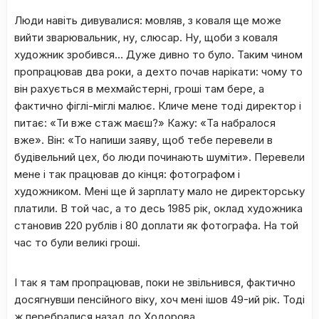
Люди навіть дивувалися: мовляв, з коваля ще може
вийти зварювальник, ну, слюсар. Ну, щоби з коваля
художник зробився… Дуже дивно то було. Таким чином
пропрацював два роки, а дехто почав нарікати: чому то
він рахується в мехмайстерні, гроші там бере, а
фактично фіглі-міглі малює. Кличе мене тоді директор і
питає: «Ти вже стаж маєш?» Кажу: «Та набралося
вже». Він: «То напиши заяву, щоб тебе перевели в
будівельний цех, бо люди починають шуміти». Перевели
мене і так працював до кінця: фотографом і
художником. Мені ще й зарплату мало не директорську
платили. В той час, а то десь 1985 рік, оклад художника
становив 220 рублів і 80 доплати як фотографа. На той
час то були великі гроші.
І так я там пропрацював, поки не звільнився, фактично
досягнувши пенсійного віку, хоч мені ішов 49-ий рік. Тоді
ж перебралися назад до Ходорова.