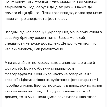
потім кличу того мужика: «Ану, скажи як там сірники
закривали?». Тоді беруся до діла: раз – і майже до
самого кінця дійшло. Після того випадку слава про мене
пішла як про спеціаліста фест класу.
Згодом, під час сезону цукроваріння, мене призначили в
аварійну бригаду ремонтників. Завод молодий,
спеціалісти не дуже досвідчені. Де що ломиться, то
нас викликають, і ми ремонтуємо.
А на другий рік, по-моєму, вже дізналися, що я ще й
фотограф. Бо на суботниках прийшлося
фотографувати. Мені ніхто нічого не говорив, а я з
власної ініціативи пішов на суботник з фотоапаратом і
наробив знимок. Ввечері посидів, а в понеділок на ранок
вивісив великий стенд. Всі ідуть, зупиняються: «О,
дивися, то ж ми». Після цього покотилася інша слава.