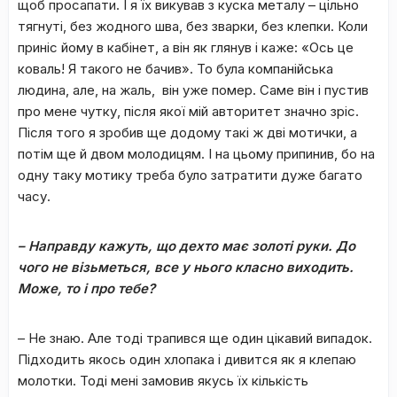
щоб просапати. І я їх викував з куска металу – цільно
тягнуті, без жодного шва, без зварки, без клепки. Коли
приніс йому в кабінет, а він як глянув і каже: «Ось це
коваль! Я такого не бачив». То була компанійська
людина, але, на жаль, він уже помер. Саме він і пустив
про мене чутку, після якої мій авторитет значно зріс.
Після того я зробив ще додому такі ж дві мотички, а
потім ще й двом молодицям. І на цьому припинив, бо на
одну таку мотику треба було затратити дуже багато
часу.
– Направду кажуть, що дехто має золоті руки. До
чого не візьметься, все у нього класно виходить.
Може, то і про тебе?
– Не знаю. Але тоді трапився ще один цікавий випадок.
Підходить якось один хлопака і дивится як я клепаю
молотки. Тоді мені замовив якусь їх кількість