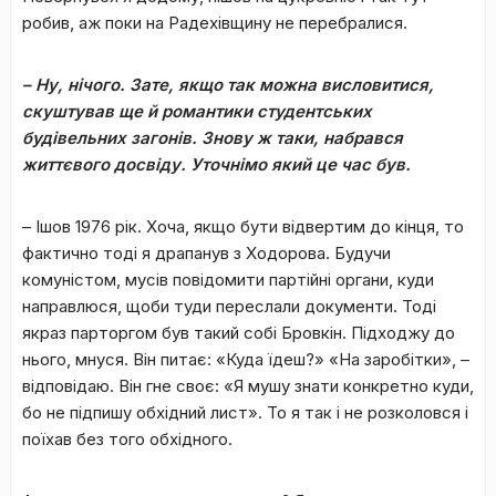
робив, аж поки на Радехівщину не перебралися.
– Ну, нічого. Зате, якщо так можна висловитися,
скуштував ще й романтики студентських
будівельних загонів. Знову ж таки, набрався
життєвого досвіду. Уточнімо який це час був.
– Ішов 1976 рік. Хоча, якщо бути відвертим до кінця, то
фактично тоді я драпанув з Ходорова. Будучи
комуністом, мусів повідомити партійні органи, куди
направлюся, щоби туди переслали документи. Тоді
якраз парторгом був такий собі Бровкін. Підходжу до
нього, мнуся. Він питає: «Куда їдеш?» «На заробітки», –
відповідаю. Він гне своє: «Я мушу знати конкретно куди,
бо не підпишу обхідний лист». То я так і не розколовся і
поїхав без того обхідного.