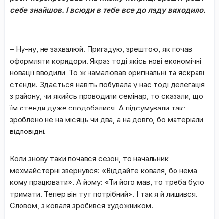
себе знайшов. І всюди в тебе все до ладу виходило.
– Ну-ну, не захвалюй. Пригадую, зрештою, як почав
оформляти коридори. Якраз тоді якісь нові економічні
новації вводили. То ж намалював оригінальні та яскраві
стенди. Здається навіть побувала у нас тоді делегація
з району, чи якийсь проводили семінар, то сказали, що
їм стенди дуже сподобалися. А підсумували так:
зроблено не на місяць чи два, а на довго, бо матеріали
відповідні.
Коли знову таки почався сезон, то начальник
мехмайстерні звернувся: «Віддайте коваля, бо нема
кому працювати». А йому: «Ти його мав, то треба було
тримати. Тепер він тут потрібний». І так я й лишився.
Словом, з коваля зробився художником.