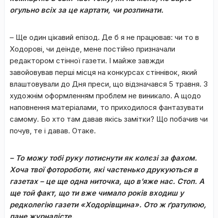
огульно всіх за це картати, чи розпинати.
– Ще один цікавий епізод. Де б я не працював: чи то в
Ходорові, чи деінде, мене постійно призначали
редактором стінної газети. І майже завжди
завойовував перші місця на конкурсах стіннівок, який
влаштовували до Дня преси, що відзначався 5 травня. З
художнім оформленням проблем не виникало. А щодо
наповнення матеріалами, то приходилося фантазувати
самому. Бо хто там давав якісь замітки? Що побачив чи
почув, те і давав. Отаке.
– То можу тобі руку по
тисну
ти як колєзі за фахом.
Хоча твої фотороботи, які частенько друкуються в
газетах – це ще одна ниточка, що в
’
яже нас. Стоп. А
ще той факт, що ти вже чимало років входиш у
редколегію газети «Ходорівщина». Ото ж ґратулюю,
пане журналісте.