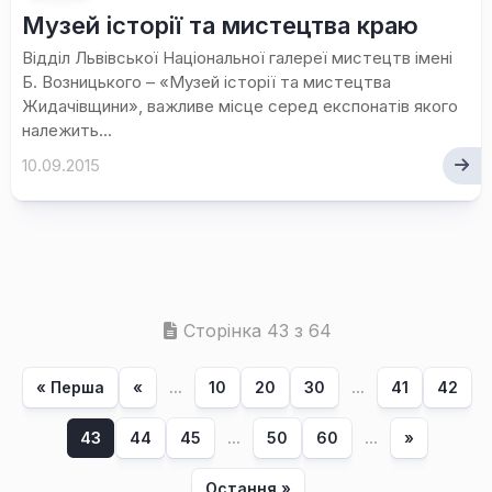
Музей історії та мистецтва краю
Відділ Львівської Національної галереї мистецтв імені
Б. Возницького – «Музей історії та мистецтва
Жидачівщини», важливе місце серед експонатів якого
належить...
10.09.2015
Сторінка 43 з 64
« Перша
«
...
10
20
30
...
41
42
43
44
45
...
50
60
...
»
Остання »