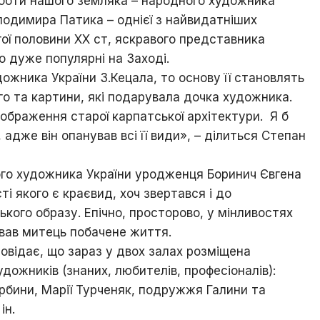
роботи нашого земляка – народного художника
одимира Патика – однієї з найвидатніших
ої половини ХХ ст, яскравого представника
о дуже популярні на Заході.
ожника України З.Кецала, то основу її становлять
ого та картини, які подарувала дочка художника.
дображення старої карпатської архітектури. Я б
 адже він опанував всі її види», – ділиться Степан
го художника України уродженця Боринич Євгена
 якого є краєвид, хоч звертався і до
кого образу. Епічно, просторово, у мінливостях
давав митець побачене життя.
відає, що зараз у двох залах розміщена
дожників (знаних, любителів, професіоналів):
бини, Марії Турченяк, подружжя Галини та
ін.