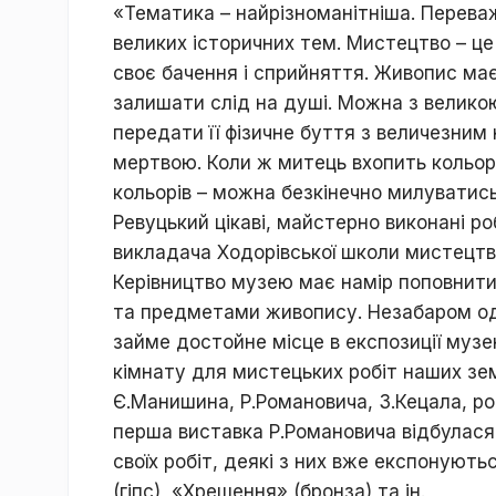
«Тематика – найрізноманітніша. Перева
великих історичних тем. Мистецтво – це 
своє бачення і сприйняття. Живопис має
залишати слід на душі. Можна з велико
передати її фізичне буття з величезни
мертвою. Коли ж митець вхопить кольоро
кольорів – можна безкінечно милуватис
Ревуцький цікаві, майстерно виконані р
викладача Ходорівської школи мистецтв
Керівництво музею має намір поповнит
та предметами живопису. Незабаром один
займе достойне місце в експозиції музе
кімнату для мистецьких робіт наших земл
Є.Манишина, Р.Романовича, З.Кецала, роб
перша виставка Р.Романовича відбулася
своїх робіт, деякі з них вже експонують
(гіпс), «Хрещення» (бронза) та ін.