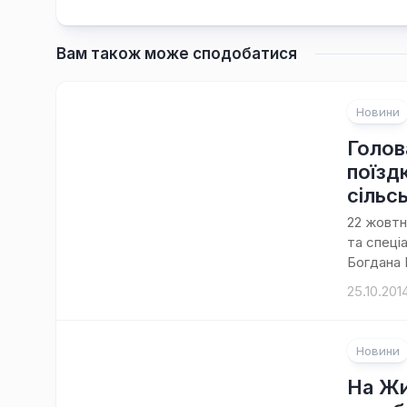
Вам також може сподобатися
Новини
Голов
поїзд
сільс
22 жовтн
та спеці
Богдана Г
25.10.201
Новини
На Жи