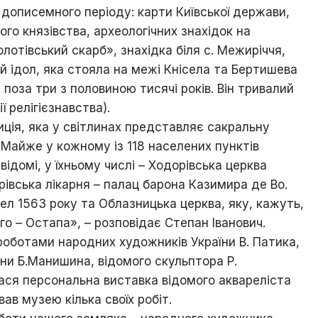
 дописемного періоду: карти Київської держави,
і
знай
го князівства, археологічних знахідок на
свій
олотівський скарб», знахідка біля с. Межиріччя,
рідний
ий ідол, яка стояла на межі Кнісела та Бертишева
край
поза три з половиною тисячі років. Він тривалий
Ходорів’яни
ї релігієзнавства).
в
иція, яка у світлинах представляє сакральну
світах
 «Майже у кожному із 118 населених пунктів
ідомі, у їхньому числі – Ходорівська церква
рівська лікарня – палац барона Казимира де Во.
ел 1563 року та Облазницька церква, яку, кажуть,
го – Остапа», – розповідає Степан Іванович.
оботами народних художників України В. Патика,
ни Б.Манишина, відомого скульптора Р.
ася персональна виставка відомого аквареліста
ав музею кілька своїх робіт.