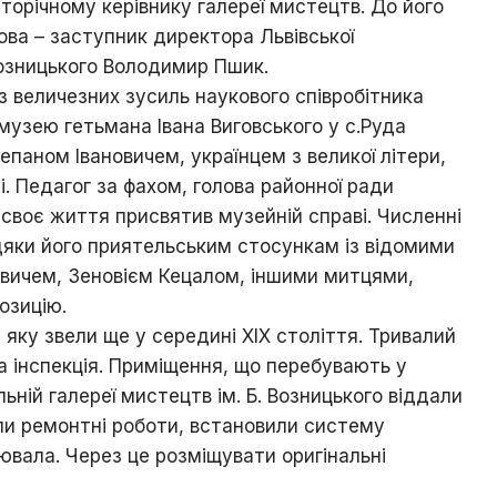
торічному керівнику галереї мистецтв. До його
Ходорова
/
ова – заступник директора Львівської
Їхня
 Возницького Володимир Пшик.
доля
 величезних зусиль наукового співробітника
пов’язана
з
 музею гетьмана Івана Виговського у с.Руда
містом
епаном Івановичем, українцем з великої літери,
і. Педагог за фахом, голова районної ради
Хто
є
своє життя присвятив музейній справі. Численні
хто
яки його приятельським стосункам із відомими
/
вичем, Зеновієм Кецалом, іншими митцями,
Ходорівський
слід
озицію.
 яку звели ще у середині XIX століття. Тривалий
Доля
а інспекція. Приміщення, що перебувають у
заробітчанська
/
льній галереї мистецтв ім. Б. Возницького віддали
Зустрічі
али ремонтні роботи, встановили систему
даровані
долею
ювала. Через це розміщувати оригінальні
Люби