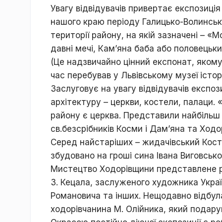
Увагу відвідувачів привертає експозиція
нашого краю періоду Галицько-Волинсько
території району, на якій зазначені – «М
давні мечі, Кам’яна баба або половецьк
(Це надзвичайно цінний експонат, якому 
час перебував у Львівському музеї історі
Заслуговує на увагу відвідувачів експоз
архітектуру – церкви, костели, палаци.
району є церква. Представили найбільш в
св.безсрібників Косми і Дам’яна та Ходо
Серед найстаріших – жидачівський Кост
збудовано на гроші сина Івана Виговсько
Мистецтво Ходорівщини представлене р
З. Кецала, заслуженого художника Украї
Романовича та інших. Нещодавно відбул
ходорівчанина М. Олійника, який подарув