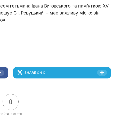
зеєм гетьмана Івана Виговського та пам’яткою XV
шує С.І. Ревуцький, – має важливу місію: він
ю».
SHARE
ON X
0
Рейтинг статті