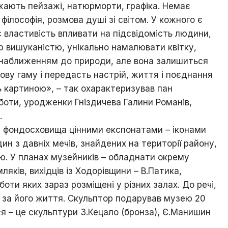
жають пейзажі, натюрморти, графіка. Немає
філософія, розмова душі зі світом. У кожного є
 властивість впливати на підсвідомість людини,
ю вишуканістю, унікально намалювати квітку,
м наближенням до природи, але вона залишиться
ву гаму і передасть настрій, життя і поєднання
ь картиною», – так охарактеризував пан
оботи, уродженки Гніздичева Галини Романів,
.
и фондосховища цінними експонатами – іконами
 з давніх мечів, знайдених на території району,
ю. У планах музейників – обладнати окрему
яків, вихідців із Ходорівщини – В.Патика,
оти яких зараз розміщені у різних залах. До речі,
 за його життя. Скульптор подарував музею 20
ся – це скульптури З.Кецало (бронза), Є.Манишин