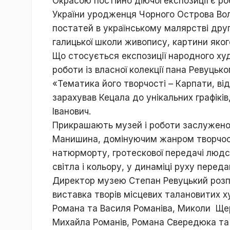
Окрасою постійно діючої експозиції є 
України уродженця Чорного Острова Вол
постатей в українському малярстві друг
галицької школи живопису, картини яког
Що стосується експозиції народного худ
роботи із власної колекції пана Ревуцьк
«Тематика його творчості – Карпати, ві
зарахував Кецала до унікальних графіків,
Іванович.
Прикрашають музей і роботи заслужено
Манишина, домінуючим жанром творчості
натюрморту, гротескової передачі людсь
світла і кольору, у динаміці руху пере
Директор музею Степан Ревуцький розпо
виставка творів місцевих талановитих ху
Романа та Василя Романіва, Миколи Щер
Михайла Романів, Романа Свередюка та 