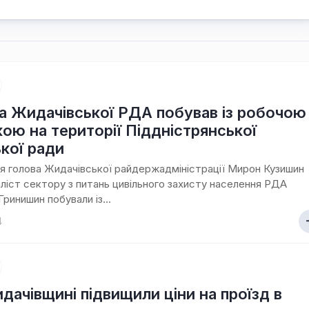
а Жидачівської РДА побував із робочою
кою на території Піддністрянської
ької ради
я голова Жидачівської райдержадміністрації Мирон Кузишин
аліст сектору з питань цивільного захисту населення РДА
ринишин побували із...
4
дачівщині підвищили ціни на проїзд в