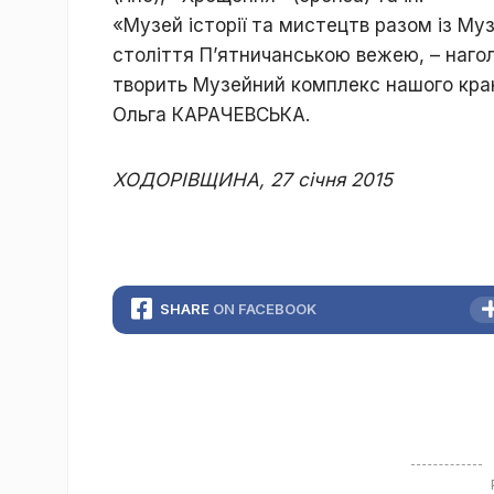
«Музей історії та мистецтв разом із Му
століття П’ятничанською вежею, – наголо
творить Музейний комплекс нашого кра
Ольга КАРАЧЕВСЬКА.
ХОДОРІВЩИНА, 27 січня 2015
SHARE
ON FACEBOOK