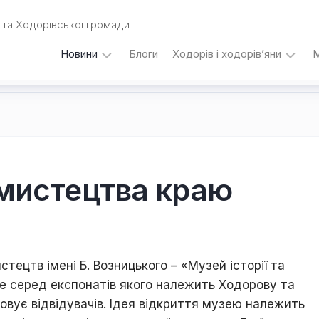
та Ходорівської громади
Новини
Блоги
Ходорів і ходорів’яни
М
Вибори
…
під
кутом
зору
Любомира
Калинця
а мистецтва краю
Дати,
події,
персоналії
/
Думки
истецтв імені Б. Возницького – «Музей історії та
з
е серед експонатів якого належить Ходорову та
приводу…
вовує відвідувачів. Ідея відкриття музею належить
Уродженці