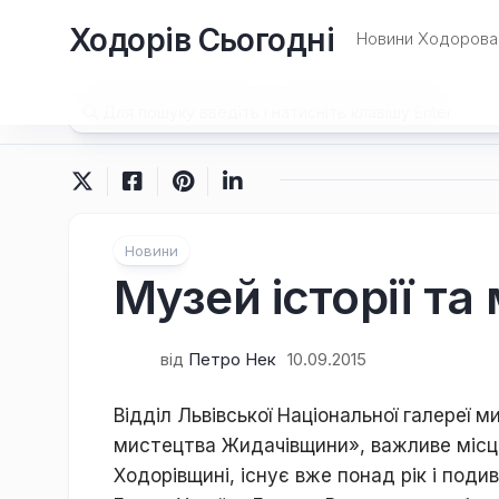
Перейти
Ходорів Сьогодні
до
Новини Ходорова 
вмісту
Новини
Музей історії т
від
Петро Нек
10.09.2015
Відділ Львівської Національної галереї м
мистецтва Жидачівщини», важливе місц
Ходорівщині, існує вже понад рік і поди