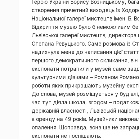
Герою України Борису Возницькому, бага
створення причетний виходець із Ходор
Національної галереї мистецтв імені Б.
Відкриття музею було б неможливим без
Львівської галереї мистецтв, директора
Степана Ревуцького. Саме розмова із Ст
надихнула мене до написання цієї статт
першого демократичного скликання, він 
експонати потрапили у музей саме завд
культурними діячами – Романом Романо
роботи яких прикрашають музейну експ
До слова, музей розміщується у будівлі,
час тут діяла школа, згодом – податков
державній власності, Львівській націона
в оренду на 49 років. Музейники викон
опалення. Щоправда, вона ще не запрац
експонати не поспішають.