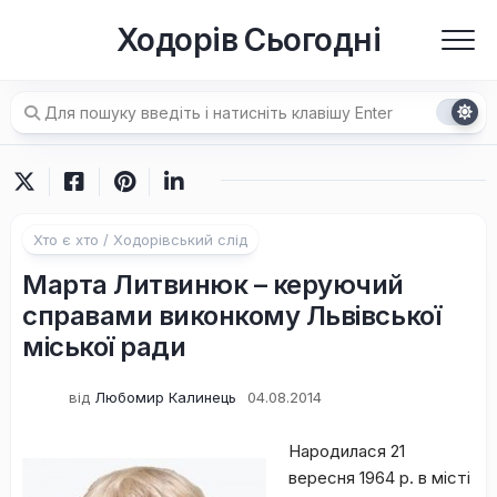
Перейти
Ходорів Сьогодні
до
вмісту
Хто є хто / Ходорівський слід
Марта Литвинюк – керуючий
справами виконкому Львівської
міської ради
від
Любомир Калинець
04.08.2014
Народилася 21
вересня 1964 р. в місті