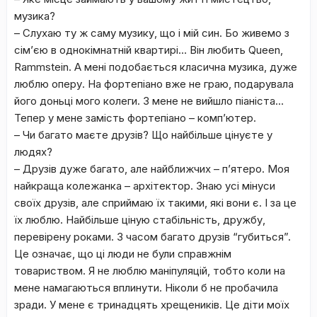
музика?
– Слухаю ту ж саму музику, що і мій син. Бо живемо з
сім’єю в однокімнатній квартирі… Він любить Queen,
Rammstein. А мені подобається класична музика, дуже
люблю оперу. На фортепіано вже не граю, подарувала
його доньці мого колеги. З мене не вийшло піаніста…
Тепер у мене замість фортепіано – комп’ютер.
– Чи багато маєте друзів? Що найбільше цінуєте у
людях?
– Друзів дуже багато, але найближчих – п’ятеро. Моя
найкраща колежанка – архітектор. Знаю усі мінуси
своїх друзів, але сприймаю їх такими, які вони є. І за це
їх люблю. Найбільше ціную стабільність, дружбу,
перевірену роками. З часом багато друзів “губиться”.
Це означає, що ці люди не були справжнім
товариством. Я не люблю маніпуляцій, тобто коли на
мене намагаються вплинути. Ніколи б не пробачила
зради. У мене є тринадцять хрещеників. Це діти моїх