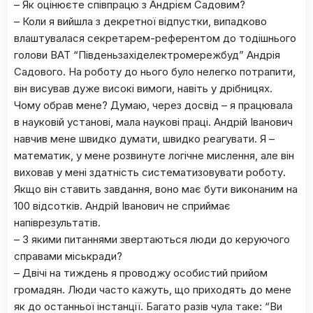
– Як оцінюєте співпрацю з Андрієм Садовим?
– Коли я вийшла з декретної відпустки, випадково
влаштувалася секретарем-референтом до тодішнього
голови ВАТ “Південьзахіделектромережбуд” Андрія
Садового. На роботу до нього було нелегко потрапити,
він висував дуже високі вимоги, навіть у дрібницях.
Чому обрав мене? Думаю, через досвід – я працювала
в науковій установі, мала наукові праці. Андрій Іванович
навчив мене швидко думати, швидко реагувати. Я –
математик, у мене розвинуте логічне мислення, але він
виховав у мені здатність систематизовувати роботу.
Якщо він ставить завдання, воно має бути виконаним на
100 відсотків. Андрій Іванович не сприймає
напіврезультатів.
– З якими питаннями звертаються люди до керуючого
справами міськради?
– Двічі на тиждень я проводжу особистий прийом
громадян. Люди часто кажуть, що приходять до мене
як до останньої інстанції. Багато разів чула таке: “Ви