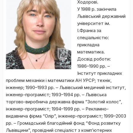
Ходорові.
У 1988 р. закінчила
Львівський державний
університет ім.
І.Франка за
спеціальністю:
прикладна
математика.
Досвід роботи:
1986–1990 рр. –
Інститут прикладних
проблем механіки і математики АН УРСР; технік,
інженер; 1990–1993 рр. – Львівський медичний інститут,
інженер-програміст; 1993–1994 рр. – Львівська
торгово-виробнича державна фірма “Золотий колос”,
інженер-програміст; 1994–1999 рр. – Рекламно-
видавнича фірма “Олір”, інженер-програміст; 1999–2003
рр. – Громадський благодійний фонд “Фонд розвитку
Львівщини”, провідний спеціаліст з комп’ютерних