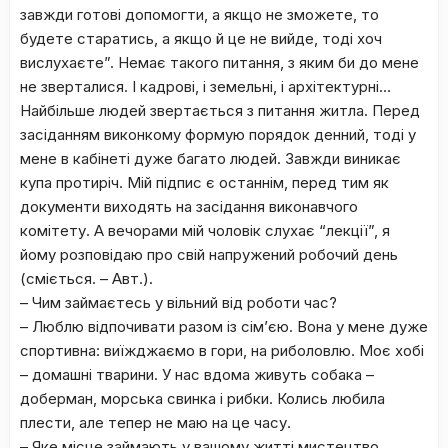
завжди готові допомогти, а якщо не зможете, то
будете старатись, а якщо й це не вийде, тоді хоч
вислухаєте”. Немає такого питання, з яким би до мене
не зверталися. І кадрові, і земельні, і архітектурні…
Найбільше людей звертається з питання житла. Перед
засіданням виконкому формую порядок денний, тоді у
мене в кабінеті дуже багато людей. Завжди виникає
купа протиріч. Мій підпис є останнім, перед тим як
документи виходять на засідання виконавчого
комітету. А вечорами мій чоловік слухає “лекції”, я
йому розповідаю про свій напружений робочий день
(сміється. – Авт.).
– Чим займаєтесь у вільний від роботи час?
– Люблю відпочивати разом із сім’єю. Вона у мене дуже
спортивна: виїжджаємо в гори, на риболовлю. Моє хобі
– домашні тварини. У нас вдома живуть собака –
доберман, морська свинка і рибки. Колись любила
плести, але тепер не маю на це часу.
– Яке місце займають у вашому житті мистецтво,