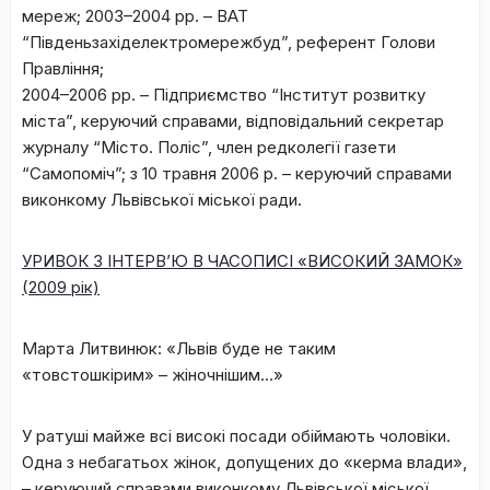
мереж; 2003–2004 рр. – ВАТ
“Південьзахіделектромережбуд”, референт Голови
Правління;
2004–2006 рр. – Підприємство “Інститут розвитку
міста”, керуючий справами, відповідальний секретар
журналу “Місто. Поліс”, член редколегії газети
“Самопоміч”; з 10 травня 2006 р. – керуючий справами
виконкому Львівської міської ради.
УРИВОК З ІНТЕРВ’Ю В ЧАСОПИСІ «ВИСОКИЙ ЗАМОК»
(2009 рік)
Марта Литвинюк: «Львів буде не таким
«товстошкірим» – жіночнішим…»
У ратуші майже всі високі посади обіймають чоловіки.
Одна з небагатьох жінок, допущених до «керма влади»,
– керуючий справами виконкому Львівської міської