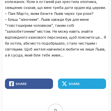
колежанок. Коли я останній раз хрестила хлопчика,
священик сказав, що мені треба дати орден від церкви.
– Пані Марто, яким бачите Львів через три роки?
– Більш “жіночним”. Львів завжди був для мене
“товстошкірим чоловіком”, таким собі
“залізобетонним” містом. Не можу навіть знайти
відповідного казкового персонажа, щоб пояснити це… Я
би хотіла, аби місто подобрішало, стало чистішим і
світлішим. Щоб жителі навчилися любити не лише Львів,
а й сусіда, який біля тебе живе…
SHARE
SHARE