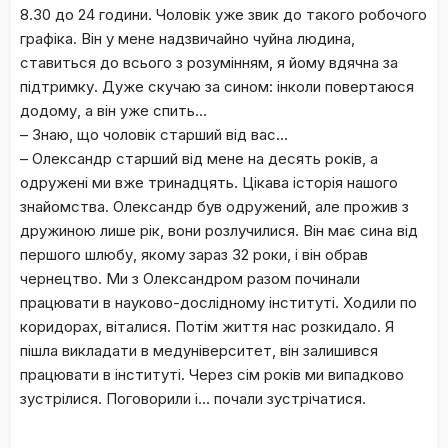
8.30 до 24 години. Чоловік уже звик до такого робочого
графіка. Він у мене надзвичайно чуйна людина,
ставиться до всього з розумінням, я йому вдячна за
підтримку. Дуже скучаю за сином: інколи повертаюся
додому, а він уже спить…
– Знаю, що чоловік старший від вас…
– Олександр старший від мене на десять років, а
одружені ми вже тринадцять. Цікава історія нашого
знайомства. Олександр був одружений, але прожив з
дружиною лише рік, вони розлучилися. Він має сина від
першого шлюбу, якому зараз 32 роки, і він обрав
чернецтво. Ми з Олександром разом починали
працювати в науково-дослідному інституті. Ходили по
коридорах, віталися. Потім життя нас розкидало. Я
пішла викладати в медуніверситет, він залишився
працювати в інституті. Через сім років ми випадково
зустрілися. Поговорили і… почали зустрічатися.