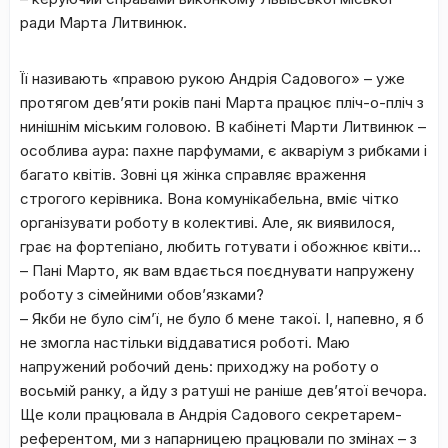
ради Марта Литвинюк.
Її називають «правою рукою Андрія Садового» – уже
протягом дев’яти років пані Марта працює пліч-о-пліч з
нинішнім міським головою. В кабінеті Марти Литвинюк –
особлива аура: пахне парфумами, є акваріум з рибками і
багато квітів. Зовні ця жінка справляє враження
строгого керівника. Вона комунікабельна, вміє чітко
організувати роботу в колективі. Але, як виявилося,
грає на фортепіано, любить готувати і обожнює квіти…
– Пані Марто, як вам вдається поєднувати напружену
роботу з сімейними обов’язками?
– Якби не було сім’ї, не було б мене такої. І, напевно, я б
не змогла настільки віддаватися роботі. Маю
напружений робочий день: приходжу на роботу о
восьмій ранку, а йду з ратуші не раніше дев’ятої вечора.
Ще коли працювала в Андрія Садового секретарем-
референтом, ми з напарницею працювали по змінах – з