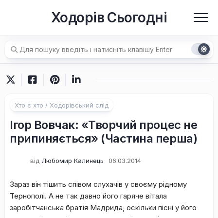
Перейти
Ходорів Сьогодні
до
вмісту
Хто є хто / Ходорівський слід
Ігор Вовчак: «Творчий процес не
припиняється» (Частина перша)
від
Любомир Калинець
06.03.2014
Зараз він тішить співом слухачів у своєму рідному
Тернополі. А не так давно його гаряче вітала
заробітчанська братія Мадрида, оскільки пісні у його