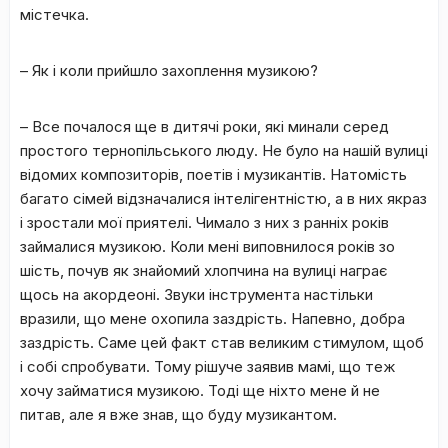
містечка.
– Як і коли прийшло захоплення музикою?
– Все почалося ще в дитячі роки, які минали серед
простого тернопільського люду. Не було на нашій вулиці
відомих композиторів, поетів і музикантів. Натомість
багато сімей відзначалися інтелігентністю, а в них якраз
і зростали мої приятелі. Чимало з них з ранніх років
займалися музикою. Коли мені виповнилося років зо
шість, почув як знайомий хлопчина на вулиці награє
щось на акордеоні. Звуки інструмента настільки
вразили, що мене охопила заздрість. Напевно, добра
заздрість. Саме цей факт став великим стимулом, щоб
і собі спробувати. Тому рішуче заявив мамі, що теж
хочу займатися музикою. Тоді ще ніхто мене й не
питав, але я вже знав, що буду музикантом.