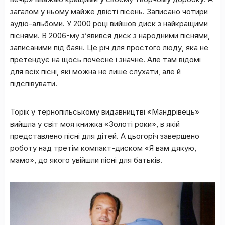
загалом у ньому майже двісті пісень. Записано чотири
аудіо-альбоми. У 2000 році вийшов диск з найкращими
піснями. В 2006-му з’явився диск з народними піснями,
записаними під баян. Це річ для простого люду, яка не
претендує на щось почесне і значне. Але там відомі
для всіх пісні, які можна не лише слухати, але й
підспівувати.
Торік у тернопільському видавництві «Мандрівець»
вийшла у світ моя книжка «Золоті роки», в якій
представлено пісні для дітей. А цьогоріч завершено
роботу над третім компакт-диском «Я вам дякую,
мамо», до якого увійшли пісні для батьків.