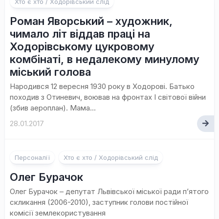
Хто є хто / Ходорівський слід
Роман Яворський – художник,
чимало літ віддав праці на
Ходорівському цукровому
комбінаті, в недалекому минулому
міський голова
Народився 12 вересня 1930 року в Ходорові. Батько
походив з Отиневич, воював на фронтах І світової війни
(збив аероплан). Мама...
28.01.2017
Персоналії
Хто є хто / Ходорівський слід
Олег Бурачок
Олег Бурачок – депутат Львівської міської ради п’ятого
скликання (2006-2010), заступник голови постійної
комісії землекористування