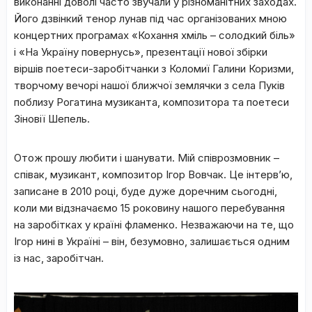
виконанні доволі часто звучали у різноманітних заходах.
Його дзвінкий тенор лунав під час організованих мною
концертних програмах «Кохання хміль – солодкий біль»
і «На Україну повернусь», презентації нової збірки
віршів поетеси-заробітчанки з Коломиї Галини Коризми,
творчому вечорі нашої ближчої землячки з села Пуків
поблизу Рогатина музиканта, композитора та поетеси
Зіновії Шепель.
Отож прошу любити і шанувати. Мій співрозмовник –
співак, музикант, композитор Ігор Вовчак. Це інтерв’
ю,
записане в 2010 році, буде дуже доречним сьогодні,
коли ми відзначаємо 15 роковину нашого перебування
на заробітках у країні фламенко. Незважаючи на те, що
Ігор нині в Україні – він, безумовно, залишається одним
із нас, заробітчан.