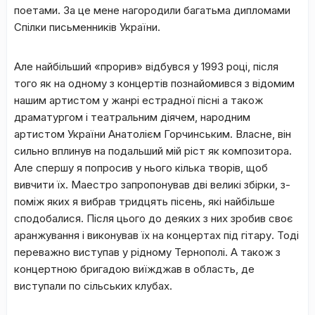
поетами. За це мене нагородили багатьма дипломами
Спілки письменників України.
Але найбільший «прорив» відбувся у 1993 році, після
того як на одному з концертів познайомився з відомим
нашим артистом у жанрі естрадної пісні а також
драматургом і театральним діячем, народним
артистом України Анатолієм Горчинським. Власне, він
сильно вплинув на подальший мій ріст як композитора.
Але спершу я попросив у нього кілька творів, щоб
вивчити їх. Маестро запропонував дві великі збірки, з-
поміж яких я вибрав тридцять пісень, які найбільше
сподобалися. Після цього до деяких з них зробив своє
аранжування і виконував їх на концертах під гітару. Тоді
переважно виступав у рідному Тернополі. А також з
концертною бригадою виїжджав в область, де
виступали по сільських клубах.