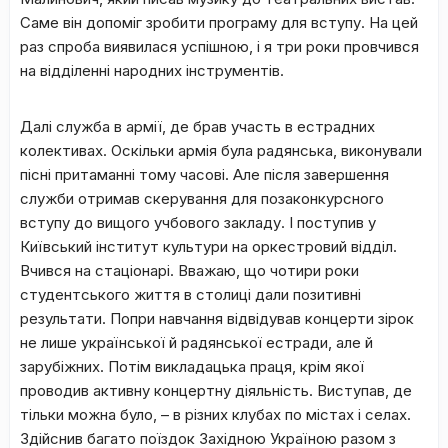
Саме він допоміг зробити програму для вступу. На цей
раз спроба виявилася успішною, і я три роки провчився
на відділенні народних інструментів.
Далі служба в армії, де брав участь в естрадних
колективах. Оскільки армія була радянська, виконували
пісні притаманні тому часові. Але після завершення
служби отримав скерування для позаконкурсного
вступу до вищого учбового закладу. І поступив у
Київський інститут культури на оркестровий відділ.
Вчився на стаціонарі. Вважаю, що чотири роки
студентського життя в столиці дали позитивні
результати. Попри навчання відвідував концерти зірок
не лише української й радянської естради, але й
зарубіжних. Потім викладацька праця, крім якої
проводив активну концертну діяльність. Виступав, де
тільки можна було, – в різних клубах по містах і селах.
Здійснив багато поїздок Західною Україною разом з