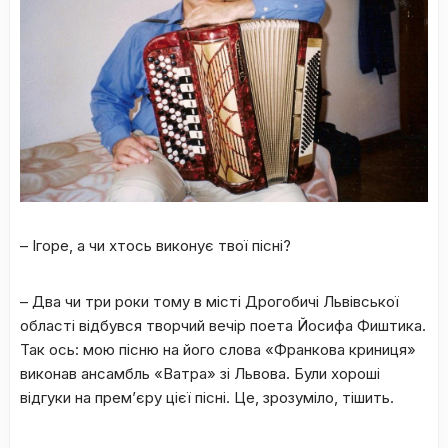
– Ігоре, а чи хтось виконує твої пісні?
–
Два чи три роки тому в місті Дрогобичі Львівської
області відбувся творчий вечір поета Йосифа Фиштика.
Так ось: мою пісню на його слова «Франкова криниця»
виконав ансамбль «Ватра» зі Львова. Були хороші
відгуки на прем’єру цієї пісні. Це, зрозуміло, тішить.