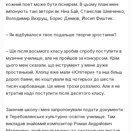
кожний поет може бути піснярем. В цьому плані мені
імпонують такі автори як Ніна Бай, Станіслав Шевченко,
Володимир Вихрущ, Борис Демків, Йосип Фиштик.
–
Як відбувалося твоє подальше творче зростання?
– Ще після восьмого класу зробив спробу поступити в
музичне училище, але не пройшов за конкурсом. Крім
цього мені сказали, що інструмент у мене дуже
простенький. Хлопці вже мали «Юпітери» та інші більш
дорогі баяни, які коштували від чотирьох до шести
тисяч карбованців. Це мене трохи розізлило. Але я не
втратив надії поступити після десятого класу.
Закінчив школу і мені запропонували подати документи
в Теребовлянське культурно-освітнє училище. Там
викладав знайомий композитор Роман Андрійович
Малинович, який писав музику до театральних вистав.