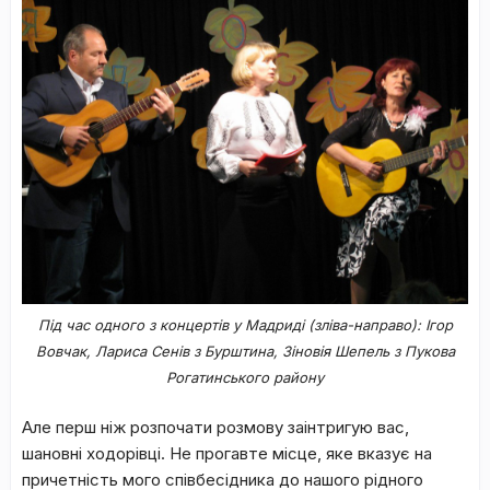
Під час одного з концертів у Мадриді (зліва-направо): Ігор
Вовчак, Лариса Сенів з Бурштина, Зіновія Шепель з Пукова
Рогатинського району
Але перш ніж розпочати розмову заінтригую вас,
шановні ходорівці. Не прогавте місце, яке вказує на
причетність мого співбесідника до нашого рідного