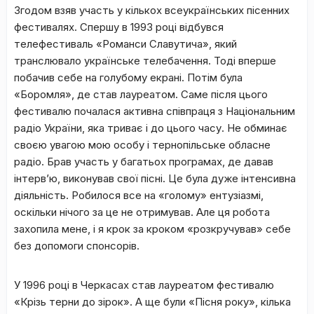
Згодом взяв участь у кількох всеукраїнських пісенних
фестивалях. Спершу в 1993 році відбувся
телефестиваль «Романси Славутича», який
транслювало українське телебачення. Тоді вперше
побачив себе на голубому екрані. Потім була
«Боромля», де став лауреатом. Саме після цього
фестивалю почалася активна співпраця з Національним
радіо України, яка триває і до цього часу. Не обминає
своєю увагою мою особу і тернопільське обласне
радіо. Брав участь у багатьох програмах, де давав
інтерв’ю, виконував свої пісні. Це була дуже інтенсивна
діяльність. Робилося все на «голому» ентузіазмі,
оскільки нічого за це не отримував. Але ця робота
захопила мене, і я крок за кроком «розкручував» себе
без допомоги спонсорів.
У 1996 році в Черкасах став лауреатом фестивалю
«Крізь терни до зірок». А ще були «Пісня року», кілька