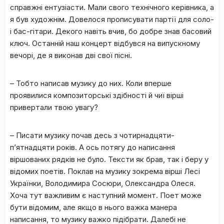
справжні ентузіасти. Мали свого технічного керівника, а
я був художнім. Довелося прописувати партії для соло-
і бас-гітари. Декого навіть вчив, бо добре знав басовий
ключ. Останній наш концерт відбувся на випускному
вечорі, де я виконав дві свої пісні.
– Тобто написав музику до них. Коли вперше
проявилися композиторські здібності й чиї вірші
привертали твою увагу?
– Писати музику почав десь з чотирнадцяти-
п’ятнадцяти років. А ось
потягу до написання
віршованих рядків не було. Тексти як брав, так і беру у
відомих поетів. Поклав на музику зокрема вірші Лесі
Українки, Володимира Сосюри, Олександра Олеся.
Хоча тут важливим є наступний момент. Поет може
бути відомим, але якщо в нього важка манера
написання, то музику важко підібрати. Далебі не