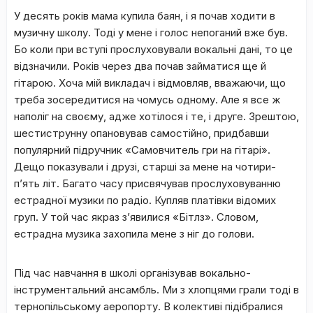
У десять років мама купила баян, і я почав ходити в
музичну школу. Тоді у мене і голос непоганий вже був.
Бо коли при вступі прослуховували вокальні дані, то це
відзначили. Років через два почав займатися ще й
гітарою. Хоча мій викладач і відмовляв, вважаючи, що
треба зосередитися на чомусь одному. Але я все ж
наполіг на своєму, адже хотілося і те, і друге. Зрештою,
шестиструнну опановував самостійно, придбавши
популярний підручник «Самовчитель гри на гітарі».
Дещо показували і друзі, старші за мене на чотири-
п’ять літ. Багато часу присвячував прослуховуванню
естрадної музики по радіо. Купляв платівки відомих
груп. У той час якраз з’явилися «Бітлз». Словом,
естрадна музика захопила мене з ніг до голови.
Під час навчання в школі організував вокально-
інструментальний ансамбль. Ми з хлопцями грали тоді в
тернопільському аеропорту. В колективі підібралися