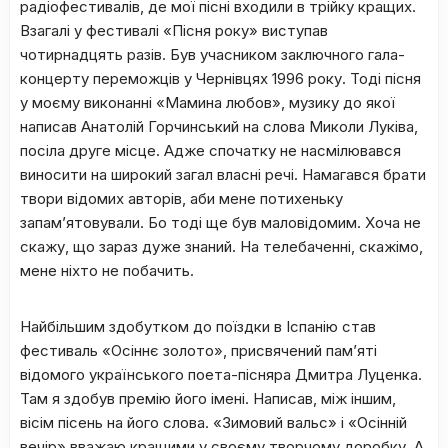
радіофестивалів, де мої пісні входили в трійку кращих.
Взагалі у фестивалі «Пісня року» виступав
чотирнадцять разів. Був учасником заключного гала-
концерту переможців у Чернівцях 1996 року. Тоді пісня
у моєму виконанні «Мамина любов», музику до якої
написав Анатолій Горчинський на слова Миколи Луківа,
посіла друге місце. Адже спочатку не насмілювався
виносити на широкий загал власні речі. Намагався брати
твори відомих авторів, аби мене потихеньку
запам’ятовували. Бо тоді ще був маловідомим. Хоча не
скажу, що зараз дуже знаний. На телебаченні, скажімо,
мене ніхто не побачить.
Найбільшим здобутком до поїздки в Іспанію став
фестиваль «Осіннє золото», присвячений пам’яті
відомого українського поета-пісняра Дмитра Луценка.
Там я здобув премію його імені. Написав, між іншим,
вісім пісень на його слова. «Зимовий вальс» і «Осінній
вечір» вважаю кращими у своєму творчому доробку. А