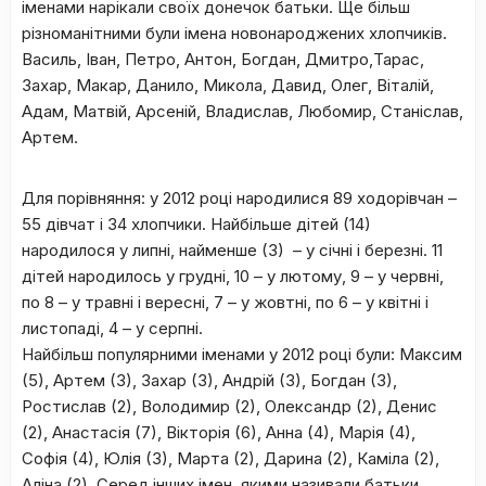
іменами нарікали своїх донечок батьки. Ще більш
різноманітними були імена новонароджених хлопчиків.
Василь, Іван, Петро, Антон, Богдан, Дмитро,Тарас,
Захар, Макар, Данило, Микола, Давид, Олег, Віталій,
Адам, Матвій, Арсеній, Владислав, Любомир, Станіслав,
Артем.
Для порівняння: у 2012 році народилися 89 ходорівчан –
55 дівчат і 34 хлопчики. Найбільше дітей (14)
народилося у липні, найменше (3) – у січні і березні. 11
дітей народилось у грудні, 10 – у лютому, 9 – у червні,
по 8 – у травні і вересні, 7 – у жовтні, по 6 – у квітні і
листопаді, 4 – у серпні.
Найбільш популярними іменами у 2012 році були: Максим
(5), Артем (3), Захар (3), Андрій (3), Богдан (3),
Ростислав (2), Володимир (2), Олександр (2), Денис
(2), Анастасія (7), Вікторія (6), Анна (4), Марія (4),
Софія (4), Юлія (3), Марта (2), Дарина (2), Каміла (2),
Аліна (2). Серед інших імен, якими називали батьки