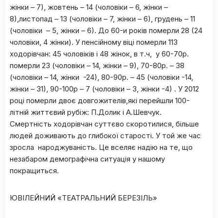
жінки – 7), жовтень – 14 (чоловіки – 6, жінки –
8),листопад – 13 (чоловіки – 7, жінки – 6), грудень – 11
(чоловіки – 5, жінки – 6). До 60-и років померли 28 (24
чоловіки, 4 жінки). У пенсійному віці померли 113
ходорівчан: 45 чоловіків і 48 жінок, в т.ч, у 60-70р.
померли 23 (чоловіки – 14, жінки – 9), 70-80р. – 38
(чоловіки – 14, жінки -24), 80-90р. – 45 (чоловіки -14,
жінки – 31), 90-100р – 7 (чоловіки – 3, жінки -4) . У 2012
році померли двоє довгожителів,які перейшли 100-
літній життєвий рубіж: П.Долик і А.Шевчук.
Смертність ходорівчан суттєво скоротилися, більше
людей доживають до глибокої старості. У той же час
зросла народжуваність. Це вселяє надію на те, що
незабаром демографічна ситуація у нашому
покращиться.
ЮВІЛЕЙНИЙ «ТЕАТРАЛЬНИЙ БЕРЕЗІЛЬ»