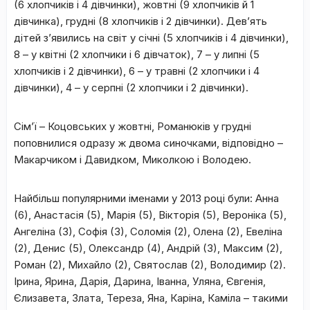
(6 хлопчиків і 4 дівчинки), жовтні (9 хлопчиків й 1
дівчинка), грудні (8 хлопчиків і 2 дівчинки). Дев’ять
дітей з’явились на світ у січні (5 хлопчиків і 4 дівчинки),
8 – у квітні (2 хлопчики і 6 дівчаток), 7 – у липні (5
хлопчиків і 2 дівчинки), 6 – у травні (2 хлопчики і 4
дівчинки), 4 – у серпні (2 хлопчики і 2 дівчинки).
Сім’ї – Коцовських у жовтні, Романюків у грудні
поповнилися одразу ж двома синочками, відповідно –
Макарчиком і Давидком, Миколкою і Володею.
Найбільш популярними іменами у 2013 році були: Анна
(6), Анастасія (5), Марія (5), Вікторія (5), Вероніка (5),
Ангеліна (3), Софія (3), Соломія (2), Олена (2), Евеліна
(2), Денис (5), Олександр (4), Андрій (3), Максим (2),
Роман (2), Михайло (2), Святослав (2), Володимир (2).
Ірина, Ярина, Дарія, Дарина, Іванна, Уляна, Євгенія,
Єлизавета, Злата, Тереза, Яна, Каріна, Каміла – такими