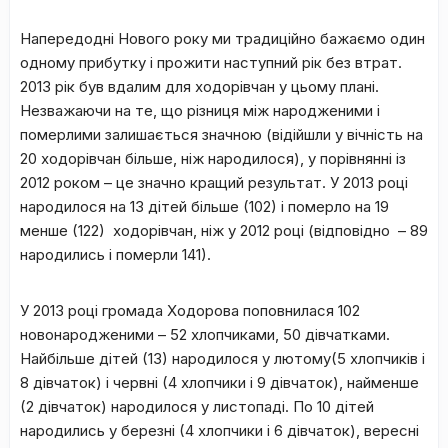
Напередодні Нового року ми традиційно бажаємо один
одному прибутку і прожити наступний рік без втрат.
2013 рік був вдалим для ходорівчан у цьому плані.
Незважаючи на те, що різниця між народженими і
померлими залишається значною (відійшли у вічність на
20 ходорівчан більше, ніж народилося), у порівнянні із
2012 роком – це значно кращий результат. У 2013 році
народилося на 13 дітей більше (102) і померло на 19
менше (122) ходорівчан, ніж у 2012 році (відповідно – 89
народились і померли 141).
У 2013 році громада Ходорова поповнилася 102
новонародженими – 52 хлопчиками, 50 дівчатками.
Найбільше дітей (13) народилося у лютому(5 хлопчиків і
8 дівчаток) і червні (4 хлопчики і 9 дівчаток), найменше
(2 дівчаток) народилося у листопаді. По 10 дітей
народились у березні (4 хлопчики і 6 дівчаток), вересні