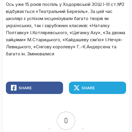
Ось уже 15 років поспіль у Ходорівській ЗОШ І-ІІІ ст.№2
відбувається «Театральний Березіль». За цей час
школярі з успіхом інсценізували багато творів як
українських, так і зарубіжних класиків: «Наталку
Полтавку» І.Котляревського, «Циганку Азу», «За двома
зайцями» М.Старицького, «Кайдашеву сім’ю» І.Нечуя-
Левицького, «Снігову королеву» Г.-К.Андерсена та
багато ін. Змінювалися
SHARE
SHARE
0