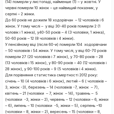
(14) померли у листопаді, найменше (1) – у жовтні. У
червні померли 10 жінок – це найвищий показник, у
серпні – 2 жінки.
До 60 років не дожили 18 ходорівчан – 12 чоловіків і 6
жінок. У тому числі – у віці 30-40 років померли 2 (1
чоловік і 1 жінка), у40-50 років – 4 (3 чоловіки, 1 жінка),
50-60 років – 12 (8 чоловіків і 4 жінки).
У пенсійному віці (після 60-и) померли 104 ходорівчани
– 50 чоловіків і 54 жінки. У тому числі, у віці 60-70 років
померли 27 (20 чоловіків і 7 жінок), у 70-80 років – 28
(13 чоловіків і 15 жінок), у 80-90 років – 40 (12 чоловіків і
28 жінок), у 90-100 років – 9 (5 чоловіків і 4 жінки).
Для порівняння статистика смертності 2012 року:
січень – 10 (4 чоловіків і 6 жінок), лютий – 6 ( чоловіків –
3, жінок -3), березень – 14 (чоловіків -7, жінок – 7),
квітень – 21 (чоловіки – 7, жінок – 14), травень – 5
(чоловіки -3, жінки – 2), червень – 12 (чоловіки – 6, жінки
– 6), липень – 10 (чоловіки -5, жінки – 5), серпень –10
(чоловіки – 8, жінки – 2), вересень – 15 (чоловіки – 8,