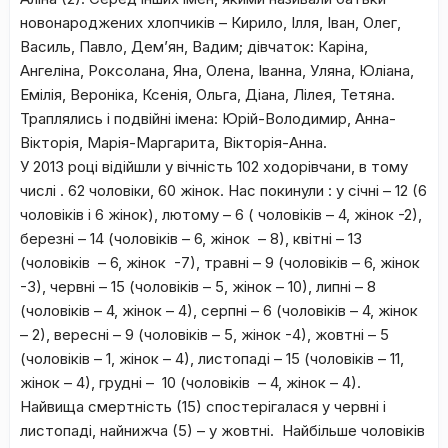
новонароджених хлопчиків – Кирило, Ілля, Іван, Олег,
Василь, Павло, Дем’ян, Вадим; дівчаток: Каріна,
Ангеліна, Роксолана, Яна, Олена, Іванна, Уляна, Юліана,
Емілія, Вероніка, Ксенія, Ольга, Діана, Лілея, Тетяна.
Траплялись і подвійні імена: Юрій-Володимир, Анна-
Вікторія, Марія-Маргарита, Вікторія-Анна.
У 2013 році відійшли у вічність 102 ходорівчани, в тому
числі . 62 чоловіки, 60 жінок. Нас покинули : у січні – 12 (6
чоловіків і 6 жінок), лютому – 6 ( чоловіків – 4, жінок -2),
березні – 14 (чоловіків – 6, жінок – 8), квітні – 13
(чоловіків – 6, жінок -7), травні – 9 (чоловіків – 6, жінок
-3), червні – 15 (чоловіків – 5, жінок – 10), липні – 8
(чоловіків – 4, жінок – 4), серпні – 6 (чоловіків – 4, жінок
– 2), вересні – 9 (чоловіків – 5, жінок -4), жовтні – 5
(чоловіків – 1, жінок – 4), листопаді – 15 (чоловіків – 11,
жінок – 4), грудні – 10 (чоловіків – 4, жінок – 4).
Найвища смертність (15) спостерігалася у червні і
листопаді, найнижча (5) – у жовтні. Найбільше чоловіків