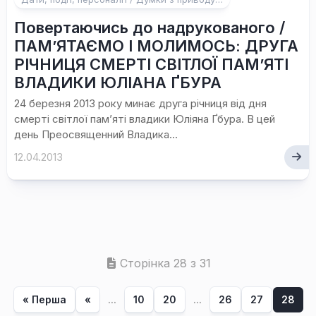
Повертаючись до надрукованого /
ПАМ’ЯТАЄМО І МОЛИМОСЬ: ДРУГА
РІЧНИЦЯ СМЕРТІ СВІТЛОЇ ПАМ’ЯТІ
ВЛАДИКИ ЮЛІАНА ҐБУРА
24 березня 2013 року минає друга річниця від дня
смерті світлої пам’яті владики Юліяна Ґбура. В цей
день Преосвященний Владика...
12.04.2013
Сторінка 28 з 31
« Перша
«
...
10
20
...
26
27
28