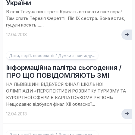
України
В селі Текуча півні треті Кричать вставати вже пора!
Там спить Терезія Феретті, Пія IX сестра. Вона встає,
гуцули косять…...
12.04.2013
Дати, події, персоналії / Думки з приводу…
Інформаційна палітра сьогодення /
ПРО ЩО ПОВІДОМЛЯЮТЬ ЗМІ
НА ЛЬВІВЩИНІ ВІДБУВСЯ ФІНАЛ ШКІЛЬНОЇ
ОЛІМПІАДИ «ПЕРСПЕКТИВИ РОЗВИТКУ ТУРИЗМУ ТА
КУРОРТНОЇ СФЕРИ В КАРПАТСЬКОМУ РЕГІОНІ»
Нещодавно відбувся фінал ХІІ обласної...
12.04.2013
Дати, події, персоналії / Думки з приводу…