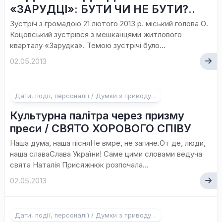
«ЗАРУДЦІ»: БУТИ ЧИ НЕ БУТИ?..
Зустріч з громадою 21 лютого 2013 р. міський голова О.
Коцовський зустрівся з мешканцями житлового
кварталу «Зарудка». Темою зустрічі було...
02.05.2013
Дати, події, персоналії / Думки з приводу…
Культурна палітра через призму
преси / СВЯТО ХОРОВОГО СПІВУ
Наша дума, наша пісняНе вмре, не загине.От де, люди,
наша славаСлава України! Саме цими словами ведуча
свята Наталія Присяжнюк розпочала...
02.05.2013
Дати, події, персоналії / Думки з приводу…