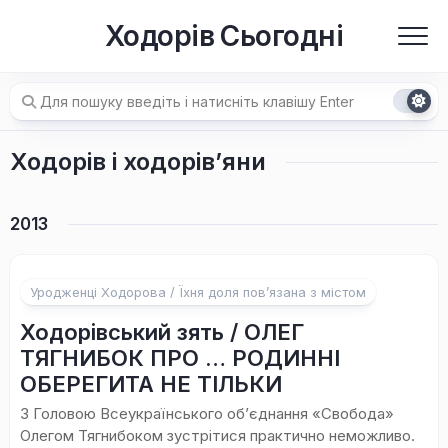
Перейти
Ходорів Сьогодні
до
вмісту
Ходорів і ходорів’яни
2013
Уродженці Ходорова / Їхня доля пов’язана з містом
Ходорівський зять / ОЛЕГ
ТЯГНИБОК ПРО … РОДИННІ
ОБЕРЕГИТА НЕ ТІЛЬКИ
З Головою Всеукраїнського об’єднання «Свобода»
Олегом Тягнибоком зустрітися практично неможливо.