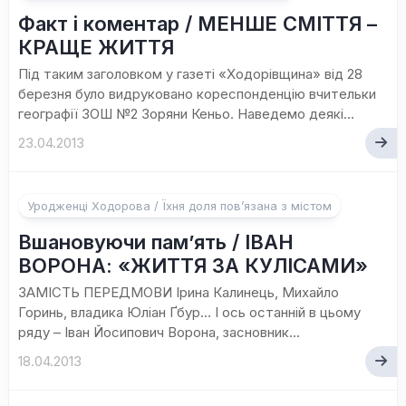
Факт і коментар / МЕНШЕ СМІТТЯ –
КРАЩЕ ЖИТТЯ
Під таким заголовком у газеті «Ходорівщина» від 28
березня було видруковано кореспонденцію вчительки
географії ЗОШ №2 Зоряни Кеньо. Наведемо деякі...
23.04.2013
Уродженці Ходорова / Їхня доля пов’язана з містом
Вшановуючи пам’ять / ІВАН
ВОРОНА: «ЖИТТЯ ЗА КУЛІСАМИ»
ЗАМІСТЬ ПЕРЕДМОВИ Ірина Калинець, Михайло
Горинь, владика Юліан Ґбур… І ось останній в цьому
ряду – Іван Йосипович Ворона, засновник...
18.04.2013