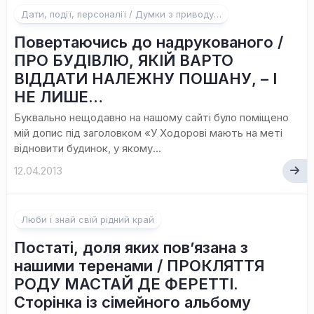
Дати, події, персоналії / Думки з приводу…
Повертаючись до надрукованого /
ПРО БУДІВЛЮ, ЯКІЙ ВАРТО
ВІДДАТИ НАЛЕЖНУ ПОШАНУ, – І
НЕ ЛИШЕ…
Буквально нещодавно на нашому сайті було поміщено
мій допис під заголовком «У Ходорові мають на меті
відновити будинок, у якому...
12.04.2013
Люби і знай свій рідний край
Постаті, доля яких пов’язана з
нашими теренами / ПРОКЛЯТТЯ
РОДУ МАСТАЙ ДЕ ФЕРЕТТІ.
Сторінка із сімейного альбому