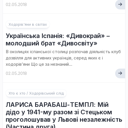
02.05.2018
Ходорів'яни в світах
Українська Іспанія: «Дивокрай» –
молодший брат «Дивосвіту»
В околицях іспанської столиці розпочав діяльність клуб
дозвілля для активних українців, серед яких є і
ходорів’яни Що це за незнаний...
02.05.2018
Хто є хто / Ходорівський слід
ЛАРИСА БАРАБАШ-ТЕМПЛ: Мій
дідо у 1941-му разом зі Стецьком
проголошував у Львові незалежність
(Частина друга)