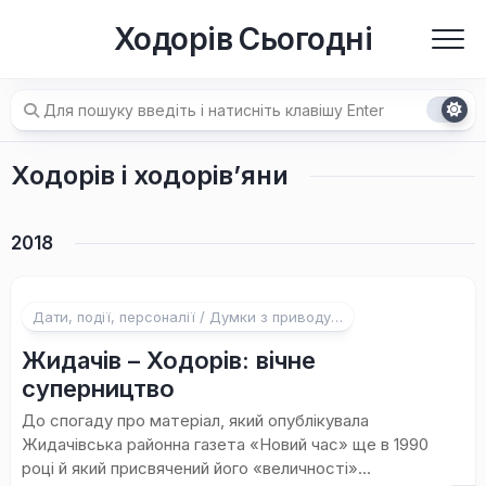
Перейти
Ходорів Сьогодні
до
вмісту
Ходорів і ходорів’яни
2018
Дати, події, персоналії / Думки з приводу…
Жидачів – Ходорів: вічне
суперництво
До спогаду про матеріал, який опублікувала
Жидачівська районна газета «Новий час» ще в 1990
році й який присвячений його «величності»...