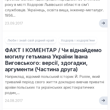
року в місті Ходорові Львівської області в сім’ї
службовців. Українець, освіта вища, інженер-металург.
1956...
23.09.2017
Люби і знай свій рідний край
Ходорів і ходорів’яни
ФАКТ І КОМЕНТАР / Чи віднайдемо
могилу гетьмана України Івана
Виговського: версії, здогадки,
аргументи (Частина друга)
Наприклад, відомий польський історик Й. Ролле, який
тривалий період свого життя докладно вивчав приватні
архіви польських та українських аристократичних
родин,...
24.08.2017