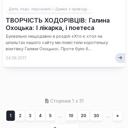
Дати, події, персоналії / Думки з приводу…
ТВОРЧІСТЬ ХОДОРІВЦІВ: Галина
Охоцька: І лікарка, і поетеса
Буквально нещодавно в розділі «Хто є хто» на
шпальтах нашого сайту ми помістили коротеньку
візитівку Галини Охоцької. Проте було б...
24.08.2017
Сторінка 1 з 31
1
2
3
4
5
...
10
20
30
...
»