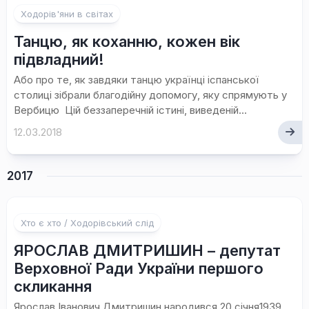
Ходорів'яни в світах
Танцю, як коханню, кожен вік
підвладний!
Або про те, як завдяки танцю українці іспанської
столиці зібрали благодійну допомогу, яку спрямують у
Вербицю Цій беззаперечній істині, виведеній...
12.03.2018
2017
Хто є хто / Ходорівський слід
ЯРОСЛАВ ДМИТРИШИН – депутат
Верховної Ради України першого
скликання
Ярослав Іванович Дмитришин народився 20 січня1939