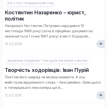
Хто є хто / Ходорівський слід
Костянтин Назаренко – юрист,
політик
Назаренко Костянтин Петрович народився 10
листопада 1966 року (хоча в офіційних документах
зазначається 1 січня 1967 року) в місті Ходорові...
19.03.2018
Уродженці Ходорова / Їхня доля пов’язана з містом
Творчість ходорівців: Іван Пурій
Поетом його навряд чи можна називати. А ось
майстром віршованого слова – безсумнівно. Крім цього
в теперішнього пенсіонера ще й...
12.03.2018