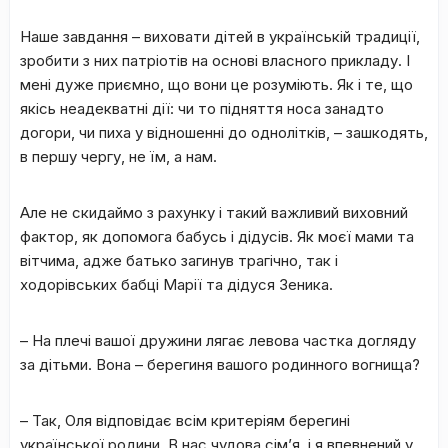
Наше завдання – виховати дітей в українській традиції,
зробити з них патріотів на основі власного прикладу. І
мені дуже приємно, що вони це розуміють. Як і те, що
якісь неадекватні дії: чи то підняття носа занадто
догори, чи пиха у відношенні до однолітків, – зашкодять,
в першу чергу, не їм, а нам.
Але не скидаймо з рахунку і такий важливий виховний
фактор, як допомога бабусь і дідусів. Як моєї мами та
вітчима, адже батько загинув трагічно, так і
ходорівських бабці Марії та дідуся Зеника.
– На плечі вашої дружини лягає левова частка догляду
за дітьми. Вона – берегиня вашого родинного вогнища?
– Так, Оля відповідає всім критеріям берегині
української родини. В нас чудова сім’я, і я впевнений у