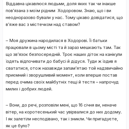
Віддавна цікавлюся людьми, доля яких так чи інакше
пов
’
язана з моїм рідним Ходоровом. Знаю, що і ви
неодноразово бували у нас. Тому цікаво довідатися, що
в
’
яже вас з містечком над ставом?
– Моя дружина народилася в Ходорові. Її батьки
працювали в цьому місті та й зараз мешкають там. Так
що зв’язок безпосередній. Троє наших діток на канікули
їздять відпочивати до бабусі й дідуся. Туди ж їздив я
свататися, отож назавжди запам’ятаю той надзвичайно
приємний і зворушливий момент, коли вперше постав
перед очима своїх майбутніх тещі й тестя – напрочуд
милих і добрих людей.
– Вони, до речі, розповіли мені, що 16 січня ви, неначе
вітер, на коротесенький час увірвалися до них додому.
І як залетіли несподівано, так і зникли. Чи пригадуєте,
як це було?