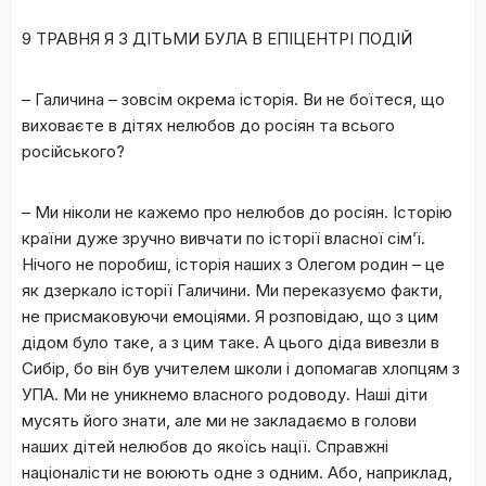
9 ТРАВНЯ Я З ДІТЬМИ БУЛА В ЕПІЦЕНТРІ ПОДІЙ
– Галичина – зовсім окрема історія. Ви не боїтеся, що
виховаєте в дітях нелюбов до росіян та всього
російського?
– Ми ніколи не кажемо про нелюбов до росіян. Історію
країни дуже зручно вивчати по історії власної сім’ї.
Нічого не поробиш, історія наших з Олегом родин – це
як дзеркало історії Галичини. Ми переказуємо факти,
не присмаковуючи емоціями. Я розповідаю, що з цим
дідом було таке, а з цим таке. А цього діда вивезли в
Сибір, бо він був учителем школи і допомагав хлопцям з
УПА. Ми не уникнемо власного родоводу. Наші діти
мусять його знати, але ми не закладаємо в голови
наших дітей нелюбов до якоїсь нації. Справжні
націоналісти не воюють одне з одним. Або, наприклад,