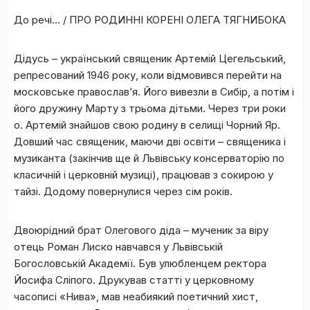
До речі… / ПРО РОДИННІ КОРЕНІ ОЛЕГА ТЯГНИБОКА
Дідусь – український священик Артемій Цегельський,
репресований 1946 року, коли відмовився перейти на
московське православ’я. Його вивезли в Сибір, а потім і
його дружину Марту з трьома дітьми. Через три роки
о. Артемій знайшов свою родину в селищі Чорний Яр.
Довший час священик, маючи дві освіти – священика і
музиканта (закінчив ще й Львівську консерваторію по
класичній і церковній музиці), працював з сокирою у
тайзі. Додому повернулися через сім років.
Двоюрідний брат Олегового діда – мученик за віру
отець Роман Лиско навчався у Львівській
Богословській Академії. Був улюбленцем ректора
Йосифа Сліпого. Друкував статті у церковному
часописі «Нива», мав неабиякий поетичний хист,