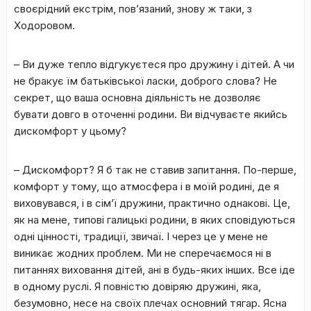
своєрідний екстрім, пов’язаний, знову ж таки, з
Ходоровом.
–
Ви дуже тепло відгукуєтеся про дружину і дітей. А чи
не бракує їм батьківської ласки, доброго слова? Не
секрет, що ваша основна діяльність не дозволяє
бувати довго в оточенні родини. Ви відчуваєте якийсь
дискомфорт у цьому?
– Дискомфорт? Я б так не ставив запитання. По-перше,
комфорт у тому, що атмосфера і в моїй родині, де я
виховувався, і в сім’ї дружини, практично однакові. Це,
як на мене, типові галицькі родини, в яких сповідуються
одні цінності, традиції, звичаї. І через це у мене не
виникає жодних проблем. Ми не сперечаємося ні в
питаннях виховання дітей, ані в будь-яких інших. Все іде
в одному руслі. Я повністю довіряю дружині, яка,
безумовно, несе на своїх плечах основний тягар. Ясна