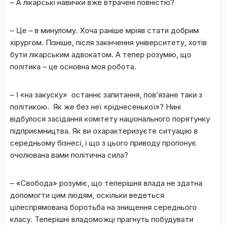
–
А лікарські навички вже втрачені повністю?
– Це – в минулому. Хоча раніше мріяв стати добрим
хірургом. Пізніше, після закінчення університету, хотів
бути лікарським адвокатом. А тепер розумію, що
політика – це основна моя робота.
–
І «на закуску» останнє запитання, пов’язане таки з
політикою. Як же без неї «ріднесенької»? Нині
відбулося засідання комітету національного порятунку
підприємництва. Як ви охарактеризуєте ситуацію в
середньому бізнесі, і що з цього приводу пропонує
очолювана вами політична сила?
– «Свобода» розуміє, що теперішня влада не здатна
допомогти цим людям, оскільки ведеться
цілеспрямована боротьба на знищення середнього
класу. Теперішні владоможці прагнуть побудувати