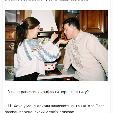
– У вас траплялися конфлікти через політику?
– Ні. Хоча у мене деколи виникають питання. Але Олег
завжди переконливий у своїх доказах.