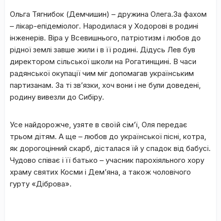
Ольга Тягнибок (Демчишин) – дружина Олега.За фахом
– лікар-епідеміолог. Народилася у Ходорові в родині
інженерів. Віра у Всевишнього, патріотизм і любов до
рідної землі завше жили і в її родині. Дідусь Лев був
директором сільської школи на Рогатинщині. В часи
радянської окупації чим міг допомагав українським
партизанам. За ті зв’язки, хоч вони і не були доведені,
родину вивезли до Сибіру.
Усе найдорожче, узяте в своїй сім’ї, Оля передає
трьом дітям. А ще – любов до української пісні, котра,
як дорогоцінний скарб, дісталася їй у спадок від бабусі.
Чудово співає і її батько – учасник парохіяльного хору
храму святих Косми і Дем’яна, а також чоловічого
гурту «Діброва».