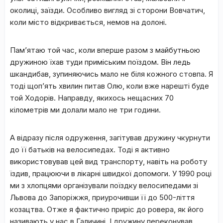
околиці, заїзди. Особливо вигляд зі сторони Вовчатич,
коли місто відкривається, немов на долоні.
Пам’ятаю той час, коли вперше разом з майбутньою
дружиною їхав туди приміським поїздом. Він ледь
шкандибав, зупиняючись мало не біля кожного стовпа. Я
тоді щоп’ять хвилин питав Олю, коли вже нарешті буде
той Ходорів. Направду, якихось нещасних 70
кілометрів ми долали мало не три години.
А відразу після одруження, загітував дружину чкурнути
до її батьків на велосипедах. Тоді я активно
використовував цей вид транспорту, навіть на роботу
їздив, працюючи в лікарні швидкої допомоги. У 1990 році
ми з хлопцями організували поїздку велосипедами зі
Львова до Запоріжжя, приурочивши її до 500-ліття
козацтва. Отже я фактично приріс до ровера, як його
називають у нас в Галичині. І дружину переконував