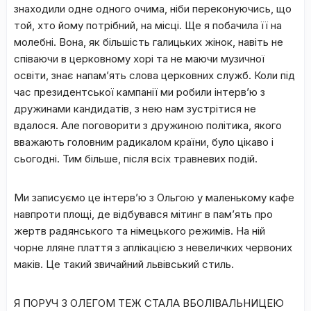
знаходили одне одного очима, ніби переконуючись, що
той, хто йому потрібний, на місці. Ще я побачила її на
молебні. Вона, як більшість галицьких жінок, навіть не
співаючи в церковному хорі та не маючи музичної
освіти, знає напам’ять слова церковних служб. Коли під
час президентської кампанії ми робили інтерв’ю з
дружинами кандидатів, з нею нам зустрітися не
вдалося. Але поговорити з дружиною політика, якого
вважають головним радикалом країни, було цікаво і
сьогодні. Тим більше, після всіх травневих подій.
Ми записуємо це інтерв’ю з Ольгою у маленькому кафе
навпроти площі, де відбувався мітинг в пам’ять про
жертв радянського та німецького режимів. На ній
чорне лляне плаття з аплікацією з невеличких червоних
маків. Це такий звичайний львівський стиль.
Я ПОРУЧ З ОЛЕГОМ ТЕЖ СТАЛА ВБОЛІВАЛЬНИЦЕЮ