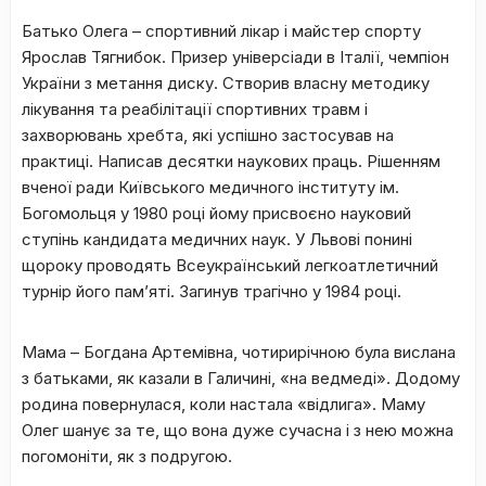
Батько Олега – спортивний лікар і майстер спорту
Ярослав Тягнибок. Призер універсіади в Італії, чемпіон
України з метання диску. Створив власну методику
лікування та реабілітації спортивних травм і
захворювань хребта, які успішно застосував на
практиці. Написав десятки наукових праць. Рішенням
вченої ради Київського медичного інституту ім.
Богомольця у 1980 році йому присвоєно науковий
ступінь кандидата медичних наук. У Львові понині
щороку проводять Всеукраїнський легкоатлетичний
турнір його пам’яті. Загинув трагічно у 1984 році.
Мама – Богдана Артемівна
,
чотирирічною була вислана
з батьками, як казали в Галичині, «на ведмеді». Додому
родина повернулася, коли настала «відлига». Маму
Олег шанує за те, що вона дуже сучасна і з нею можна
погомоніти, як з подругою.