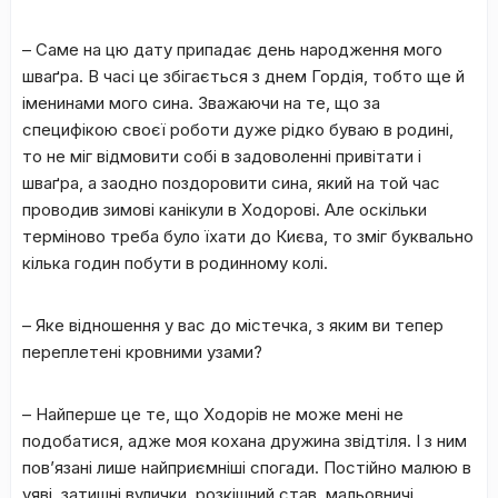
– Саме на цю дату припадає день народження мого
шваґра. В часі це збігається з днем Гордія, тобто ще й
іменинами мого сина. Зважаючи на те, що за
специфікою своєї роботи дуже рідко буваю в родині,
то не міг відмовити собі в задоволенні привітати і
шваґра, а заодно поздоровити сина, який на той час
проводив зимові канікули в Ходорові. Але оскільки
терміново треба було їхати до Києва, то зміг буквально
кілька годин побути в родинному колі.
– Яке відношення у вас до містечка, з яким ви тепер
переплетені кровними узами?
– Найперше це те, що Ходорів не може мені не
подобатися, адже моя кохана дружина звідтіля. І з ним
пов’язані лише найприємніші спогади. Постійно малюю в
уяві затишні вулички, розкішний став, мальовничі