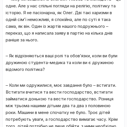
одне. Але у нас спільні погляди на релігію, політику та
історію. Я не пасіонарна, як Олег. Дві такі харизми в
одній сім’ї неможливі, я спокійна, але по суті я така
сама, як він. Один із жартів нашого подружнього –
переказ, що я написала заяву в партію на кілька днів
раніше за нього.
– Як відрізняються ваші ролі та обов’язки, коли ви були
дружиною студента-медика та коли ви є дружиною
відомого політика?
– Коли ми одружилися, моє завдання було – встигати.
Встигати вчитися та вести господарство, встигати
займатися донькою та вести господарство. Різниця
між трьома нашими дітьми два та два з половиною
роки. Машини в мене спочатку не було. Троє дітей
потребують уваги, а господарство вимагає часу. Крім
того, дітей потрібно не лише обійти, з ними необхідно