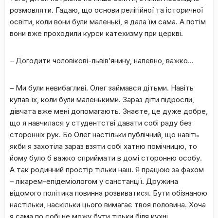
розмовляти. Гадаю, що основи релігійної та історичної
освіти, коли вони були маленькі, я дала їм сама. А потім
вони вже проходили курси катехизму при церкві.
– Догодити чоловікові-львів’янину, напевно, важко…
– Ми були невибагливі. Олег займався дітьми. Навіть
купав їх, коли були маленькими. Зараз діти підросли,
дівчата вже мені допомагають. Знаєте, це дуже добре,
що я навчилася у студентстві давати собі раду без
сторонніх рук. Бо Олег настільки публічний, що навіть
якби я захотіла зараз взяти собі хатню помічницю, то
йому було б важко сприймати в домі сторонню особу.
А так родинний простір тільки наш. Я працюю за фахом
– лікарем-епідеміологом у санстанції. Дружина
відомого політика повинна розвиватися. Бути обізнаною
настільки, наскільки цього вимагає твоя половина. Хоча
я сама по собі не можу бути тільки біля кухні.