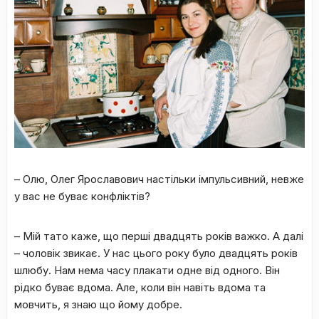
– Олю, Олег Ярославович настільки імпульсивний, невже
у вас не буває конфліктів?
– Мій тато каже, що перші двадцять років важко. А далі
– чоловік звикає. У нас цього року було двадцять років
шлюбу. Нам нема часу плакати одне від одного. Він
рідко буває вдома. Але, коли він навіть вдома та
мовчить, я знаю що йому добре.