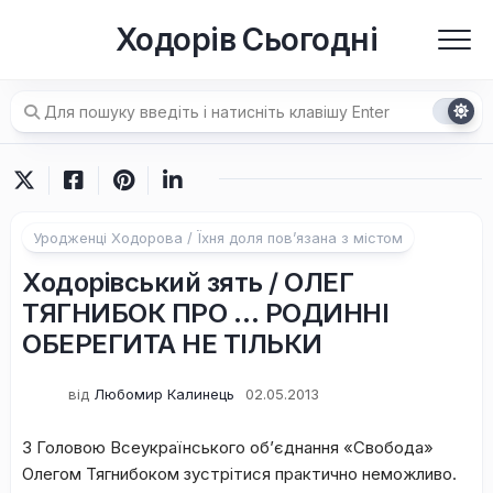
Перейти
Ходорів Сьогодні
до
вмісту
Уродженці Ходорова / Їхня доля пов’язана з містом
Ходорівський зять / ОЛЕГ
ТЯГНИБОК ПРО … РОДИННІ
ОБЕРЕГИТА НЕ ТІЛЬКИ
від
Любомир Калинець
02.05.2013
З Головою Всеукраїнського об
’
єднання «Свобода»
Олегом Тягнибоком зустрітися практично неможливо.