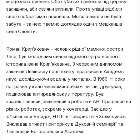
місцезнаходження. Обох убитих привезли під церкву і
залишили, аби селяни впізнали. Проте упівці відбили
свого побратима і поховали. Могила ніколи не була
забута – за нею таємно доглядав один з мешканців
села Словіти.
Роман Крип’якевич – чоловік рідної маминої сестри
Лесі, був молодшим сином відомого українського
історика Івана Крип’якевича. З червоним дипломом
закінчив Львівську політехніку, працював в Академії
наук, досліджуючи водень у металах. В 1960-ті роки
потрапив у коло «інакомислячих»: читав, друкував,
поширював антирадянську літературу. Був
заарештований, звільнений з роботи в АН. Працював на
різних роботах, зокрема у кочегарці. Засідав у
«Львівській Бесіді», НТШ, в товаристві «Холмщина».
Викладав етикет і риторику в Духовній семінарії та
Львівській Богословській Академії.