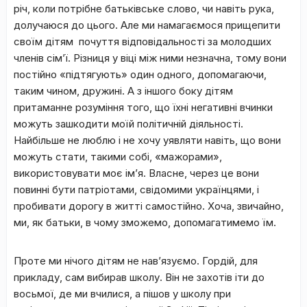
річ, коли потрібне батьківське слово, чи навіть рука,
долучаюся до цього. Але ми намагаємося прищепити
своїм дітям почуття відповідальності за молодших
членів сім’ї. Різниця у віці між ними незначна, тому вони
постійно «підтягують» один одного, допомагаючи,
таким чином, дружині. А з іншого боку дітям
притаманне розуміння того, що їхні негативні вчинки
можуть зашкодити моїй політичній діяльності.
Найбільше не люблю і не хочу уявляти навіть, що вони
можуть стати, такими собі, «мажорами»,
використовувати моє ім’я. Власне, через це вони
повинні бути патріотами, свідомими українцями, і
пробивати дорогу в житті самостійно. Хоча, звичайно,
ми, як батьки, в чому зможемо, допомагатимемо їм.
Проте ми нічого дітям не нав’язуємо. Гордій, для
прикладу, сам вибирав школу. Він не захотів іти до
восьмої, де ми вчилися, а пішов у школу при