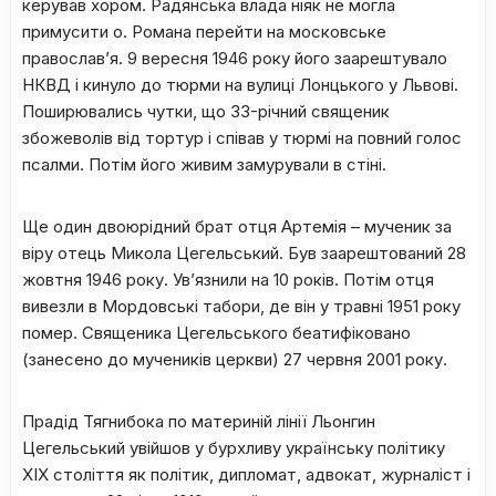
керував хором. Радянська влада ніяк не могла
примусити о. Романа перейти на московське
православ’я. 9 вересня 1946 року його заарештувало
НКВД і кинуло до тюрми на вулиці Лонцького у Львові.
Поширювались чутки, що 33-річний священик
збожеволів від тортур і співав у тюрмі на повний голос
псалми. Потім його живим замурували в стіні.
Ще один двоюрідний брат отця Артемія – мученик за
віру отець Микола Цегельський. Був заарештований 28
жовтня 1946 року. Ув’язнили на 10 років. Потім отця
вивезли в Мордовські табори, де він у травні 1951 року
помер. Священика Цегельського беатифіковано
(занесено до мучеників церкви) 27 червня 2001 року.
Прадід Тягнибока по материній лінії Льонгин
Цегельський увійшов у бурхливу українську політику
ХІХ століття як політик, дипломат, адвокат, журналіст і