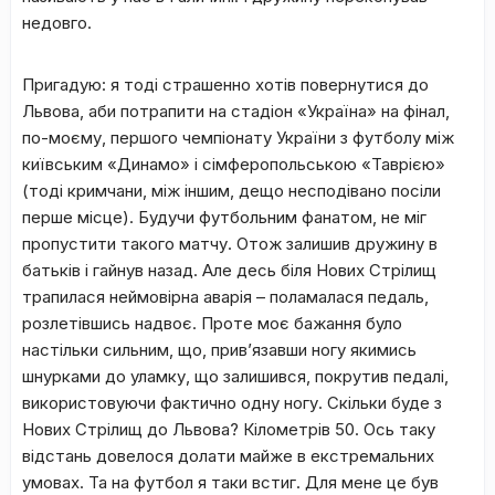
недовго.
Пригадую: я тоді страшенно хотів повернутися до
Львова, аби потрапити на стадіон «Україна» на фінал,
по-моєму, першого чемпіонату України з футболу між
київським «Динамо» і сімферопольською «Таврією»
(тоді кримчани, між іншим, дещо несподівано посіли
перше місце). Будучи футбольним фанатом, не міг
пропустити такого матчу. Отож залишив дружину в
батьків і гайнув назад. Але десь біля Нових Стрілищ
трапилася неймовірна аварія – поламалася педаль,
розлетівшись надвоє. Проте моє бажання було
настільки сильним, що, прив’язавши ногу якимись
шнурками до уламку, що залишився, покрутив педалі,
використовуючи фактично одну ногу. Скільки буде з
Нових Стрілищ до Львова? Кілометрів 50. Ось таку
відстань довелося долати майже в екстремальних
умовах. Та на футбол я таки встиг. Для мене це був