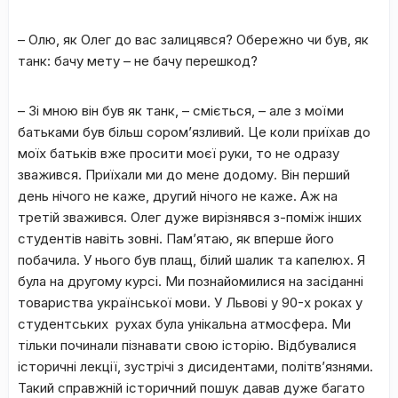
– Олю, як Олег до вас залицявся? Обережно чи був, як
танк: бачу мету – не бачу перешкод?
– Зі мною він був як танк, – сміється, – але з моїми
батьками був більш сором’язливий. Це коли приїхав до
моїх батьків вже просити моєї руки, то не одразу
зважився. Приїхали ми до мене додому. Він перший
день нічого не каже, другий нічого не каже. Аж на
третій зважився. Олег дуже вирізнявся з-поміж інших
студентів навіть зовні. Пам’ятаю, як вперше його
побачила. У нього був плащ, білий шалик та капелюх. Я
була на другому курсі. Ми познайомилися на засіданні
товариства української мови. У Львові у 90-х роках у
студентських рухах була унікальна атмосфера. Ми
тільки починали пізнавати свою історію. Відбувалися
історичні лекції, зустрічі з дисидентами, політв’язнями.
Такий справжній історичний пошук давав дуже багато