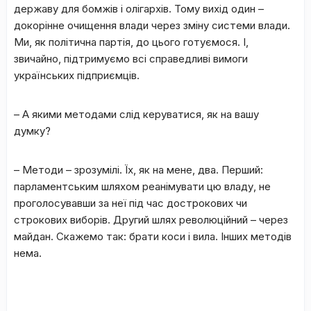
державу для бомжів і олігархів. Тому вихід один –
докорінне очищення влади через зміну системи влади.
Ми, як політична партія, до цього готуємося. І,
звичайно, підтримуємо всі справедливі вимоги
українських підприємців.
–
А якими методами слід керуватися, як на вашу
думку?
– Методи – зрозумілі. Їх, як на мене, два. Перший:
парламентським шляхом реанімувати цю владу, не
проголосувавши за неї під час дострокових чи
строкових виборів. Другий шлях революційний – через
майдан. Скажемо так: брати коси і вила. Інших методів
нема.