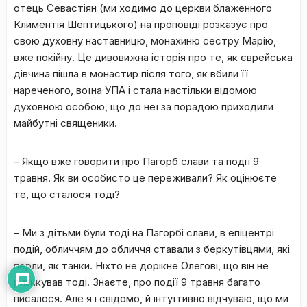
отець Севастіян (ми ходимо до церкви блаженного
Климентія Шептицького) на проповіді розказує про
свою духовну наставницю, монахиню сестру Марію,
вже покійну. Це дивовижна історія про те, як єврейська
дівчина пішла в монастир після того, як вбили її
нареченого, воїна УПА і стала настільки відомою
духовною особою, що до неї за порадою приходили
майбутні священики.
– Якщо вже говорити про Пагорб слави та події 9
травня. Як ви особисто це переживали? Як оцінюєте
те, що сталося тоді?
– Ми з дітьми були тоді на Пагорбі слави, в епіцентрі
подій, обличчям до обличчя ставали з беркутівцями, які
перли, як танки. Ніхто не дорікне Олегові, що він не
ризикував тоді. Знаєте, про події 9 травня багато
писалося. Але я і свідомо, й інтуїтивно відчуваю, що ми