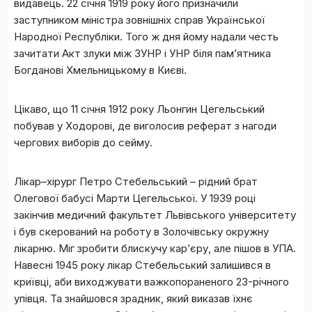
видавець. 22 січня 1919 року його призначили
заступником міністра зовнішніх справ Української
Народної Республіки. Того ж дня йому надали честь
зачитати Акт злуки між ЗУНР і УНР біля пам’ятника
Богданові Хмельницькому в Києві.
Цікаво, що 11 січня 1912 року Льонгин Цегельський
побував у Ходорові, де виголосив реферат з нагоди
чергових виборів до сейму.
Лікар–хірург Петро Стебельський – рідний брат
Олегової бабусі Марти Цегельської. У 1939 році
закінчив медичний факультет Львівського університету
і був скерований на роботу в Золочівську окружну
лікарню. Міг зробити блискучу кар’єру, але пішов в УПА.
Навесні 1945 року лікар Стебельський залишився в
криївці, аби виходжувати важкопораненого 23-річного
упівця. Та знайшовся зрадник, який виказав їхнє