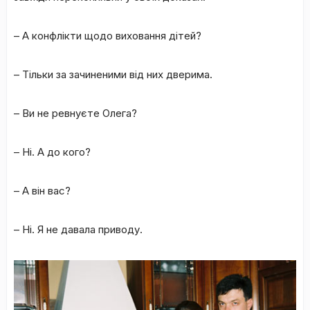
– А конфлікти щодо виховання дітей?
– Тільки за зачиненими від них дверима.
– Ви не ревнуєте Олега?
– Ні. А до кого?
– А він вас?
– Ні. Я не давала приводу.