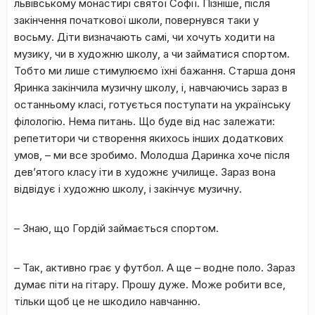
львівському монастирі святої Софії. Пізніше, після
закінчення початкової школи, повернувся таки у
восьму. Діти визначають самі, чи хочуть ходити на
музику, чи в художню школу, а чи займатися спортом.
Тобто ми лише стимулюємо їхні бажання. Старша доня
Яринка закінчила музичну школу, і, навчаючись зараз в
останньому класі, готується поступати на українську
філологію. Нема питань. Що буде від нас залежати:
репетитори чи створення якихось інших додаткових
умов, – ми все зробимо. Молодша Даринка хоче після
дев’ятого класу іти в художнє училище. Зараз вона
відвідує і художню школу, і закінчує музичну.
– Знаю, що Гордій займається спортом.
– Так, активно грає у футбол. А ще – водне поло. Зараз
думає піти на гітару. Прошу дуже. Може робити все,
тільки щоб це не шкодило навчанню.