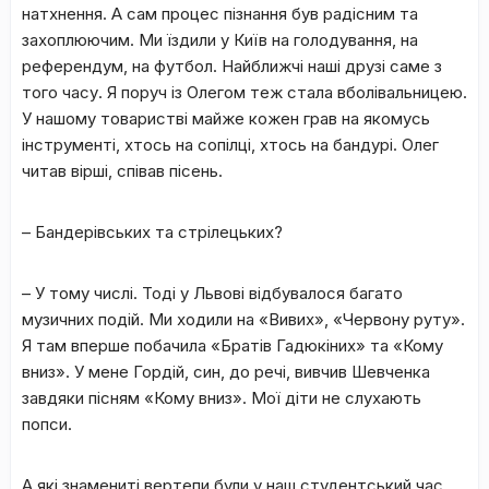
натхнення. А сам процес пізнання був радісним та
захоплюючим. Ми їздили у Київ на голодування, на
референдум, на футбол. Найближчі наші друзі саме з
того часу. Я поруч із Олегом теж стала вболівальницею.
У нашому товаристві майже кожен грав на якомусь
інструменті, хтось на сопілці, хтось на бандурі. Олег
читав вірші, співав пісень.
– Бандерівських та стрілецьких?
– У тому числі. Тоді у Львові відбувалося багато
музичних подій. Ми ходили на «Вивих», «Червону руту».
Я там вперше побачила «Братів Гадюкіних» та «Кому
вниз». У мене Гордій, син, до речі, вивчив Шевченка
завдяки пісням «Кому вниз». Мої діти не слухають
попси.
А які знамениті вертепи були у наш студентський час.