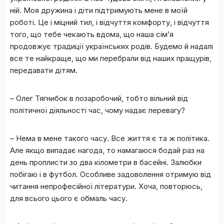
ній. Моя дружина і діти підтримують мене в моїй
роботі. Це і міцний тил, і відчуття комфорту, і відчуття
того, що тебе чекають вдома, що наша сім’я
продовжує традиції українських родів. Будемо й надалі
все те найкраще, що ми перебрали від наших пращурів,
передавати дітям.
–
Олег Тягнибок в позаробочий, тобто вільний від
політичної діяльності час, чому надає перевагу?
– Нема в мене такого часу. Все життя є та ж політика.
Але якщо випадає нагода, то намагаюся бодай раз на
день проплисти зо два кілометри в басейні. Залюбки
побігаю і в футбол. Особливе задоволення отримую від
читання непрофесійної літератури. Хоча, повторюсь,
для всього цього є обмаль часу.