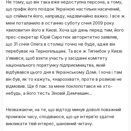
Не тому, що він така вже недоступна персона, а тому,
що графік його поїздок Україною настільки насичений,
що спіймати його, направду, надзвичайно важко. І все ж
мені поталанило в останню суботу січня 2009 року
«виловити» його в Києві. Хоча ще день перед тим, його
прес-секретар Юрій Сиротюк авторитетно заявляв,
що 31 січня Олега в столиці точно не буде, адже він
перебуває на Тернопільщині. Та все ж Тягнибок у Києві
з
’
явився, щоб взяти участь у засіданні комітету
національного порятунку підприємництва, який
відбувався цього дня в Українському Домі. І хоча і там
він був, як то кажуть, «нарозхват», проте в розмові не
відмовив. Ще б пак: за мене поклопотався не хто-
небудь, а його тесть Зіновій Демчишин…
Незважаючи, на те, що відтоді минув доволі поважний
проміжок часу, сподіваюся, що це інтерв’ю здатне
викликати твій інтерес, шановний читачу.